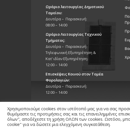
Ωράριο λειτουργίας Δημοτικού
Φο
Ταμείου:
Πο
Δευτέρα – Παρασκευή:
Πρ
08:00 – 14:00
Πρ
Ωράριο Λειτουργίας Τεχνικού
Ευ
Τμήματος:
Δευτέρα – Παρασκευή:
Βα
Τηλεφωνική Εξυπηρέτηση &
Χρ
Κατ’ ιδίαν Εξυπηρέτηση:
12:00 – 14:00
Επισκέψεις Κοινού στον Τομέα
Φορολογιών:
Δευτέρα – Παρασκευή:
12:00 – 14:00
Χρησιμοποιούμε cookies στον ιστότοπό μας για να σας προσ
θυμόμαστε τις προτιμήσεις σας και τις επανειλημμένες επισ
όλων", αποδέχεστε τη χρήση ΟΛΩΝ των cookies. Ωστόσο, μπορ
Copyright 2026 © Δήμος Στροβόλου, All Rights Reserv
cookie" για να δώσετε μια ελεγχόμενη συγκατάθεση.