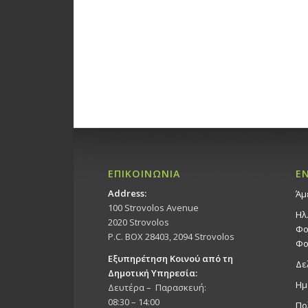
ΕΠΙΚΟΙΝΩΝΙΑ
Ε
Address:
Άμ
100 Strovolos Avenue
Ηλ
2020 Strovolos
Φο
P.C. BOX 28403, 2094 Strovolos
Φο
Εξυπηρέτηση Κοινού από τη
Δε
Δημοτική Υπηρεσία:
Ημ
Δευτέρα – Παρασκευή:
08:30 – 14:00
Πο