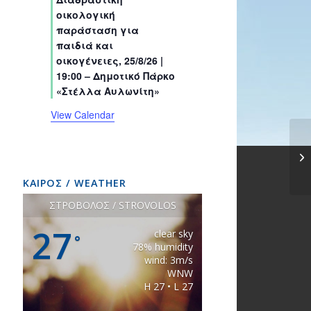
s
s
s
s
s
s
t
t
t
t
t
t
t
οικολογική
s
s
s
s
s
s
s
παράσταση για
παιδιά και
οικογένειες, 25/8/26 |
19:00 – Δημοτικό Πάρκο
«Στέλλα Αυλωνίτη»
View Calendar
ΚΑΙΡΟΣ / WEATHER
ΣΤΡΟΒΟΛΟΣ / STROVOLOS
27
clear sky
°
78% humidity
wind: 3m/s
WNW
H 27 • L 27