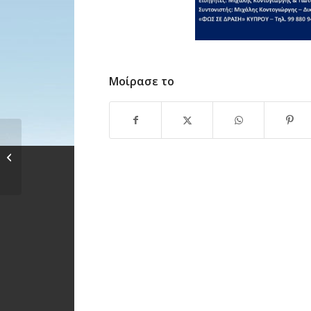
Μοίρασε το
Μουσική Συναυλία
Δημ. Συμβουλίου
Νεολαίας...