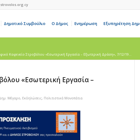
strovolos.org.cy
Δημοτικό Συμβούλιο
Ο Δήμος
Ενημέρωση
Εξυπηρέτηση Δημ
φικό Καφενείο Στροβόλου «Εσωτερική Εργασία – Εξωτερική Δράση», 7/12/19...
βόλου «Εσωτερική Εργασία –
Δημ. Mέγαρο
,
Εκδηλώσεις
,
Πολιτιστικά Μονοπάτια