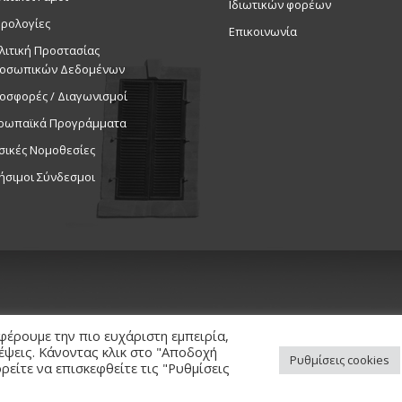
Ιδιωτικών φορέων
ρολογίες
Επικοινωνία
λιτική Προστασίας
οσωπικών Δεδομένων
οσφορές / Διαγωνισμοί
ρωπαϊκά Προγράμματα
σικές Νομοθεσίες
ήσιμοι Σύνδεσμοι
φέρουμε την πιο ευχάριστη εμπειρία,
κέψεις. Κάνοντας κλικ στο "Αποδοχή
Ρυθμίσεις cookies
είτε να επισκεφθείτε τις "Ρυθμίσεις
ed. / Powered by
NETinfo Plc