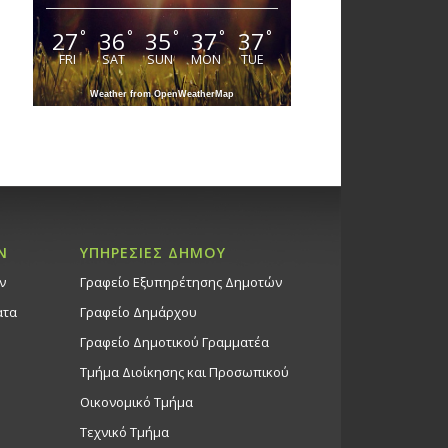
27
36
35
37
37
°
°
°
°
°
FRI
SAT
SUN
MON
TUE
Weather from OpenWeatherMap
Ν
ΥΠΗΡΕΣΙΕΣ ΔΗΜΟΥ
ν
Γραφείο Εξυπηρέτησης Δημοτών
ατα
Γραφείο Δημάρχου
Γραφείο Δημοτικού Γραμματέα
Τμήμα Διοίκησης και Προσωπικού
Οικονομικό Τμήμα
Τεχνικό Τμήμα