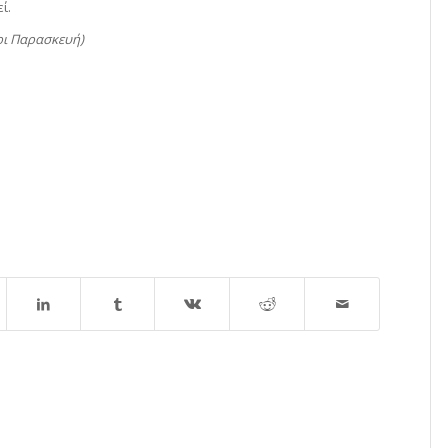
ί.
ρι Παρασκευή)