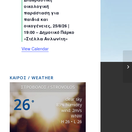
s
s
s
s
s
s
t
t
t
t
t
t
t
οικολογική
s
s
s
s
s
s
s
παράσταση για
παιδιά και
οικογένειες, 25/8/26 |
19:00 – Δημοτικό Πάρκο
«Στέλλα Αυλωνίτη»
View Calendar
ΚΑΙΡΟΣ / WEATHER
ΣΤΡΟΒΟΛΟΣ / STROVOLOS
26
clear sky
°
83% humidity
wind: 2m/s
WNW
H 26 • L 26