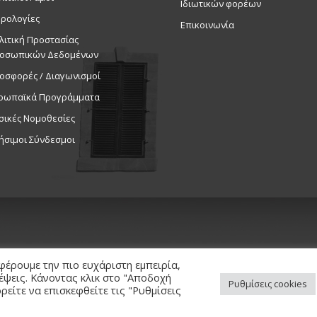
Ιδιωτικών φορέων
ρολογίες
Επικοινωνία
λιτική Προστασίας
οσωπικών Δεδομένων
οσφορές / Διαγωνισμοί
ρωπαϊκά Προγράμματα
σικές Νομοθεσίες
ήσιμοι Σύνδεσμοι
φέρουμε την πιο ευχάριστη εμπειρία,
κέψεις. Κάνοντας κλικ στο "Αποδοχή
Ρυθμίσεις cookies
είτε να επισκεφθείτε τις "Ρυθμίσεις
ed. / Powered by
NETinfo Plc