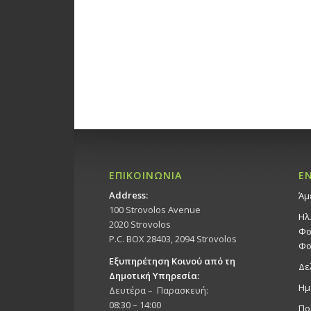
ΕΠΙΚΟΙΝΩΝΙΑ
Ε
Address:
Άμ
100 Strovolos Avenue
Ηλ
2020 Strovolos
Φο
P.C. BOX 28403, 2094 Strovolos
Φο
Εξυπηρέτηση Κοινού από τη
Δε
Δημοτική Υπηρεσία:
Ημ
Δευτέρα – Παρασκευή:
08:30 – 14:00
Πο