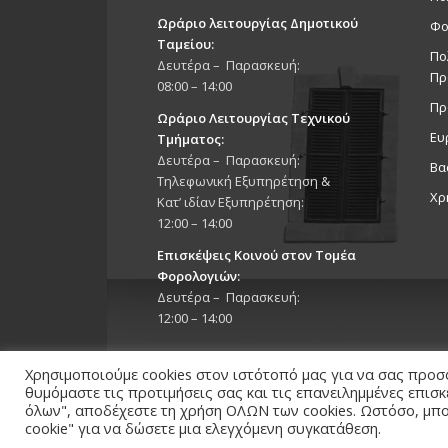
Ωράριο λειτουργίας Δημοτικού
Φο
Ταμείου:
Πο
Δευτέρα – Παρασκευή:
Πρ
08:00 – 14:00
Πρ
Ωράριο Λειτουργίας Τεχνικού
Ευ
Τμήματος:
Δευτέρα – Παρασκευή:
Βα
Τηλεφωνική Εξυπηρέτηση &
Χρ
Κατ’ ιδίαν Εξυπηρέτηση:
12:00 – 14:00
Επισκέψεις Κοινού στον Τομέα
Φορολογιών:
Δευτέρα – Παρασκευή:
12:00 – 14:00
Χρησιμοποιούμε cookies στον ιστότοπό μας για να σας προσ
θυμόμαστε τις προτιμήσεις σας και τις επανειλημμένες επισ
όλων", αποδέχεστε τη χρήση ΟΛΩΝ των cookies. Ωστόσο, μπορ
Copyright 2026 © Δήμος Στροβόλου, All Rights Reserv
cookie" για να δώσετε μια ελεγχόμενη συγκατάθεση.