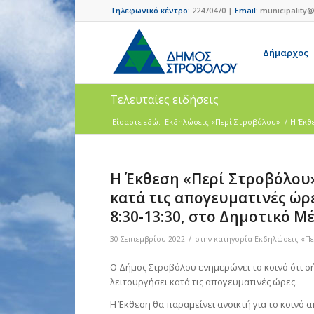
Τηλεφωνικό κέντρο:
22470470 |
Email:
municipality@
Δήμαρχος
Τελευταίες ειδήσεις
Είσαστε εδώ:
Εκδηλώσεις «Περί Στροβόλου»
/
Η Έκθε
Η Έκθεση «Περί Στροβόλου» 
κατά τις απογευματινές ώρε
8:30-13:30, στο Δημοτικό Μ
/
30 Σεπτεμβρίου 2022
στην κατηγορία
Εκδηλώσεις «Πε
Ο Δήμος Στροβόλου ενημερώνει το κοινό ότι σ
λειτουργήσει κατά τις απογευματινές ώρες.
Η Έκθεση θα παραμείνει ανοικτή για το κοινό α