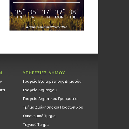
35
35
37
37
38
°
°
°
°
°
FRI
SAT
SUN
MON
TUE
Weather from OpenWeatherMap
Ν
ΥΠΗΡΕΣΙΕΣ ΔΗΜΟΥ
ν
Γραφείο Εξυπηρέτησης Δημοτών
ατα
Γραφείο Δημάρχου
Γραφείο Δημοτικού Γραμματέα
Τμήμα Διοίκησης και Προσωπικού
Οικονομικό Τμήμα
Τεχνικό Τμήμα