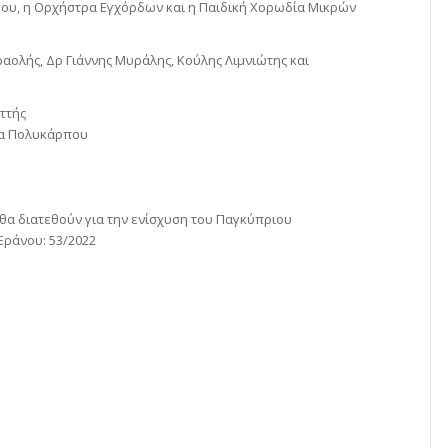
ου, η Ορχήστρα Εγχόρδων και η Παιδική Χορωδία Μικρών
ραολής, Δρ Γιάννης Μυράλης, Κούλης Λιμνιώτης και
ττής
ένα Πολυκάρπου
θα διατεθούν για την ενίσχυση του Παγκύπριου
Εράνου: 53/2022