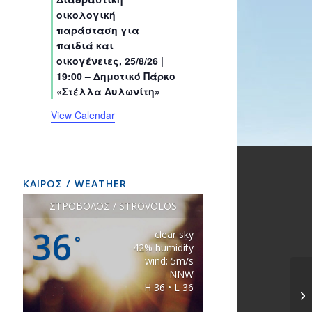
s
s
s
s
s
s
t
t
t
t
t
t
t
οικολογική
s
s
s
s
s
s
s
παράσταση για
παιδιά και
οικογένειες, 25/8/26 |
19:00 – Δημοτικό Πάρκο
«Στέλλα Αυλωνίτη»
View Calendar
ΚΑΙΡΟΣ / WEATHER
ΣΤΡΟΒΟΛΟΣ / STROVOLOS
36
clear sky
°
42% humidity
wind: 5m/s
NNW
H 36 • L 36