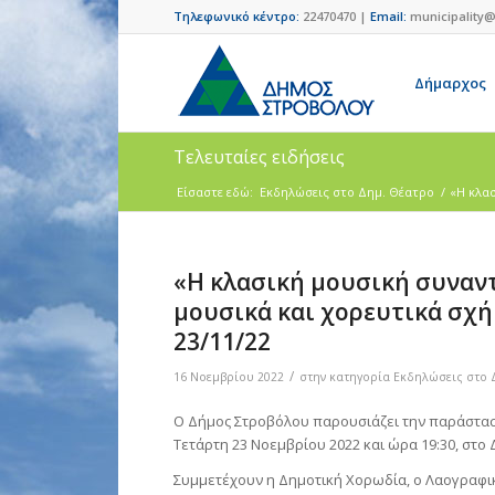
Τηλεφωνικό κέντρο:
22470470 |
Email:
municipality@
Δήμαρχος
Τελευταίες ειδήσεις
Είσαστε εδώ:
Eκδηλώσεις στο Δημ. Θέατρο
/
«Η κλασ
«Η κλασική μουσική συναντ
μουσικά και χορευτικά σχ
23/11/22
/
16 Νοεμβρίου 2022
στην κατηγορία
Eκδηλώσεις στο 
Ο Δήμος Στροβόλου παρουσιάζει την παράσταση
Τετάρτη 23 Νοεμβρίου 2022 και ώρα 19:30, στο
Συμμετέχουν η Δημοτική Χορωδία, ο Λαογραφι