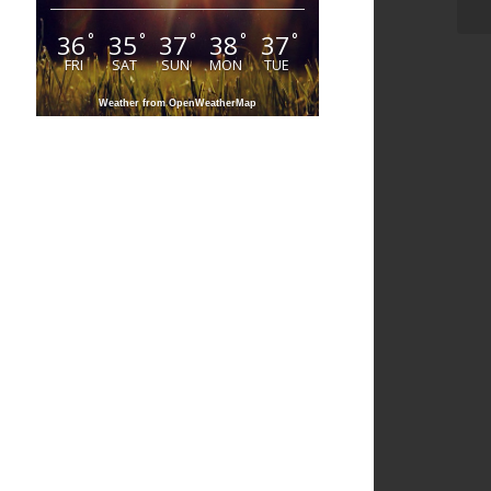
36
35
37
38
37
°
°
°
°
°
FRI
SAT
SUN
MON
TUE
Weather from OpenWeatherMap