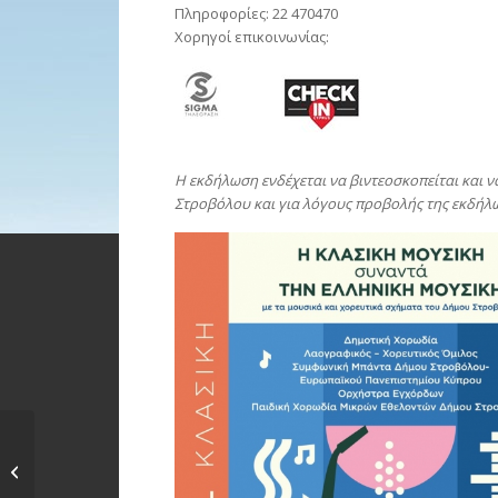
Πληροφορίες: 22 470470
Χορηγοί επικοινωνίας:
Η εκδήλωση ενδέχεται να βιντεοσκοπείται και 
Στροβόλου και για λόγους προβολής της εκδήλω
Νέα ημερομηνία: «Ο
ήχος μιας πόλης:
Θεσσαλονίκη»...