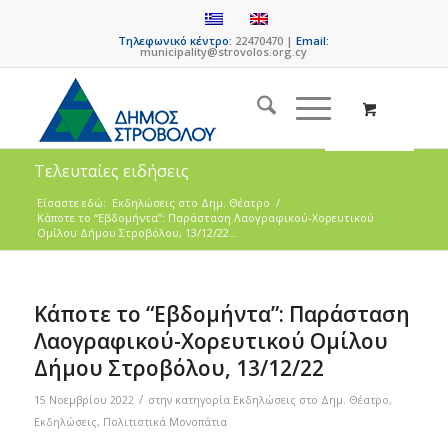
Τηλεφωνικό κέντρο:
22470470 |
Email:
municipality@strovolos.org.cy
Τελευταίες ειδήσεις
Είσαστε εδώ:
Eκδηλώσεις στο Δημ. Θέατρο
/
Κάποτε το “Εβδομήντα”: Παράσταση Λαογραφικού-Χορευτικού
Ομίλου Δήμου Στροβόλου, 13/12/22...
Κάποτε το “Εβδομήντα”: Παράσταση
Λαογραφικού-Χορευτικού Ομίλου
Δήμου Στροβόλου, 13/12/22
/
15 Νοεμβρίου 2022
στην κατηγορία
Eκδηλώσεις στο Δημ. Θέατρο
,
Εκδηλώσεις
,
Πολιτιστικά Μονοπάτια