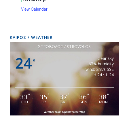
View Calendar
ΚΑΙΡΟΣ / WEATHER
ΣΤΡΟΒΟΛΟΣ / STROVOLOS
24
clear sky
°
67% humidity
wind: 2m/s SSE
H 24 • L 24
33
35
37
36
38
°
°
°
°
°
THU
FRI
SAT
SUN
MON
Weather from OpenWeatherMap