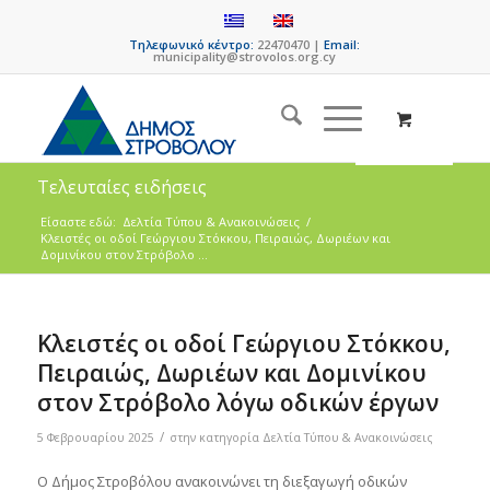
Τηλεφωνικό κέντρο:
22470470 |
Email:
municipality@strovolos.org.cy
Τελευταίες ειδήσεις
Είσαστε εδώ:
Δελτία Τύπου & Ανακοινώσεις
/
Κλειστές οι οδοί Γεώργιου Στόκκου, Πειραιώς, Δωριέων και
Δομινίκου στον Στρόβολο ...
Κλειστές οι οδοί Γεώργιου Στόκκου,
Πειραιώς, Δωριέων και Δομινίκου
στον Στρόβολο λόγω οδικών έργων
/
5 Φεβρουαρίου 2025
στην κατηγορία
Δελτία Τύπου & Ανακοινώσεις
Ο Δήμος Στροβόλου ανακοινώνει τη διεξαγωγή oδικών