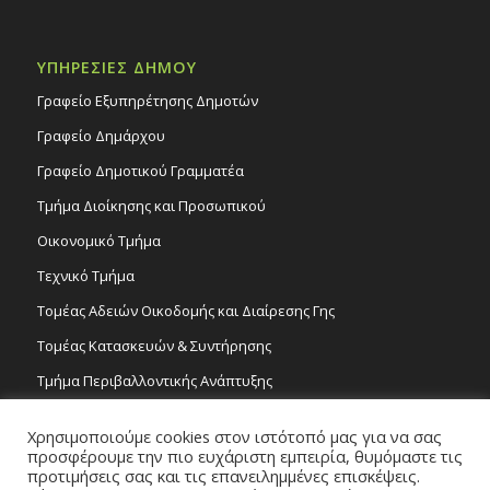
ΥΠΗΡΕΣΙΕΣ ΔΗΜΟΥ
Γραφείο Εξυπηρέτησης Δημοτών
Γραφείο Δημάρχου
Γραφείο Δημοτικού Γραμματέα
Τμήμα Διοίκησης και Προσωπικού
Οικονομικό Τμήμα
Τεχνικό Τμήμα
Τομέας Αδειών Οικοδομής και Διαίρεσης Γης
Τομέας Κατασκευών & Συντήρησης
Τμήμα Περιβαλλοντικής Ανάπτυξης
Tμήμα Δημόσιας Υγείας και Καθαριότητας
Χρησιμοποιούμε cookies στον ιστότοπό μας για να σας
Τομέας Γραμμάτων και Τεχνών
προσφέρουμε την πιο ευχάριστη εμπειρία, θυμόμαστε τις
προτιμήσεις σας και τις επανειλημμένες επισκέψεις.
Τροχονομία