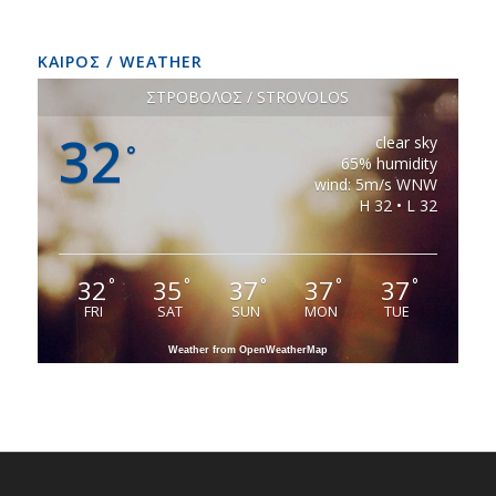
ΚΑΙΡΟΣ / WEATHER
ΣΤΡΟΒΟΛΟΣ / STROVOLOS
32
clear sky
°
65% humidity
wind: 5m/s WNW
H 32 • L 32
32
35
37
37
37
°
°
°
°
°
FRI
SAT
SUN
MON
TUE
Weather from OpenWeatherMap