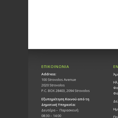
ΕΠΙΚΟΙΝΩΝΙΑ
Ε
Address:
Άμ
100 Strovolos Avenue
Ηλ
2020 Strovolos
Φο
P.C. BOX 28403, 2094 Strovolos
Φο
Εξυπηρέτηση Κοινού από τη
Δε
Δημοτική Υπηρεσία:
Ημ
Δευτέρα – Παρασκευή:
08:30 – 14:00
Πο