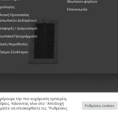
Ιδιωτικών φορέων
ρολογίες
Επικοινωνία
λιτική Προστασίας
οσωπικών Δεδομένων
οσφορές / Διαγωνισμοί
ρωπαϊκά Προγράμματα
σικές Νομοθεσίες
ήσιμοι Σύνδεσμοι
φέρουμε την πιο ευχάριστη εμπειρία,
κέψεις. Κάνοντας κλικ στο "Αποδοχή
Ρυθμίσεις cookies
είτε να επισκεφθείτε τις "Ρυθμίσεις
ed. / Powered by
NETinfo Plc