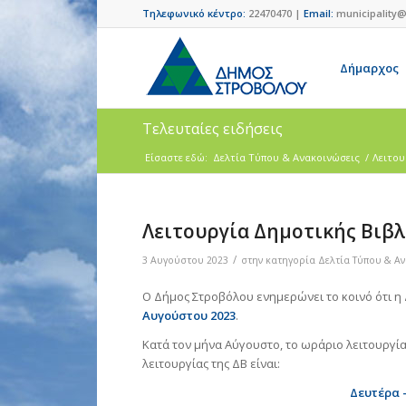
Τηλεφωνικό κέντρο:
22470470 |
Email:
municipality@
Δήμαρχος
Τελευταίες ειδήσεις
Είσαστε εδώ:
Δελτία Τύπου & Ανακοινώσεις
/
Λειτου
Λειτουργία Δημοτικής Βιβ
/
3 Αυγούστου 2023
στην κατηγορία
Δελτία Τύπου & Α
Ο Δήμος Στροβόλου ενημερώνει το κοινό ότι η 
Αυγούστου 2023
.
Κατά τον μήνα Αύγουστο, το ωράριο λειτουργία
λειτουργίας της ΔΒ είναι:
Δευτέρα 