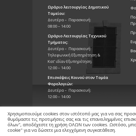
Ωράριο λειτουργίας Δημοτικού
Φο
Ταμείου:
Πο
Δευτέρα – Παρασκευή:
Πρ
08:00 – 14:00
Πρ
Ωράριο Λειτουργίας Τεχνικού
Ευ
Τμήματος:
Δευτέρα – Παρασκευή:
Βα
Τηλεφωνική Εξυπηρέτηση &
Χρ
Κατ’ ιδίαν Εξυπηρέτηση:
12:00 – 14:00
Επισκέψεις Κοινού στον Τομέα
Φορολογιών:
Δευτέρα – Παρασκευή:
12:00 – 14:00
Χρησιμοποιούμε cookies στον ιστότοπό μας για να σας προσ
θυμόμαστε τις προτιμήσεις σας και τις επανειλημμένες επισ
όλων", αποδέχεστε τη χρήση ΟΛΩΝ των cookies. Ωστόσο, μπορ
Copyright 2026 © Δήμος Στροβόλου, All Rights Reserv
cookie" για να δώσετε μια ελεγχόμενη συγκατάθεση.