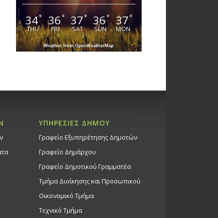
34
36
37
36
37
°
°
°
°
°
THU
FRI
SAT
SUN
MON
Weather from OpenWeatherMap
Ν
ΥΠΗΡΕΣΙΕΣ ΔΗΜΟΥ
ν
Γραφείο Εξυπηρέτησης Δημοτών
ατα
Γραφείο Δημάρχου
Γραφείο Δημοτικού Γραμματέα
Τμήμα Διοίκησης και Προσωπικού
Οικονομικό Τμήμα
Τεχνικό Τμήμα