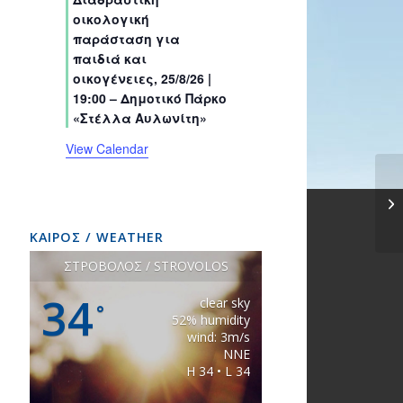
s
s
s
s
s
s
t
t
t
t
t
t
t
οικολογική
s
s
s
s
s
s
s
παράσταση για
παιδιά και
οικογένειες, 25/8/26 |
19:00 – Δημοτικό Πάρκο
«Στέλλα Αυλωνίτη»
View Calendar
ΚΑΙΡΟΣ / WEATHER
ΣΤΡΟΒΟΛΟΣ / STROVOLOS
34
clear sky
°
52% humidity
wind: 3m/s
NNE
H 34 • L 34