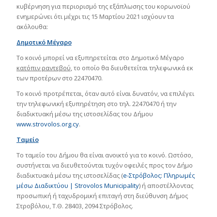
κυβέρνηση για περιορισμό της εξάπλωσης του κορωνοϊού
ενημερώνει ότι μέχρι τις 15 Μαρτίου 2021 ισχύουν τα
ακόλουθα:
Δημοτικό Μέγαρο
Το κοινό μπορεί να εξυπηρετείται στο Δημοτικό Μέγαρο
κατόπιν ραντεβού
, το οποίο θα διευθετείται τηλεφωνικά εκ
των προτέρων στο 22470470.
Το κοινό προτρέπεται, όταν αυτό είναι δυνατόν, να επιλέγει
την τηλεφωνική εξυπηρέτηση στο τηλ. 22470470 ή την
διαδικτυακή μέσω της ιστοσελίδας του Δήμου
www.strovolos.org.cy
.
Ταμείο
Το ταμείο του Δήμου θα είναι ανοικτό για το κοινό. Ωστόσο,
συστήνεται να διευθετούνται τυχόν οφειλές προς τον Δήμο
διαδικτυακά μέσω της ιστοσελίδας (
e-Στρόβολος: Πληρωμές
μέσω Διαδικτύου | Strovolos Municipality
) ή αποστέλλοντας
προσωπική ή ταχυδρομική επιταγή στη διεύθυνση Δήμος
Στροβόλου, Τ.Θ. 28403, 2094 Στρόβολος.