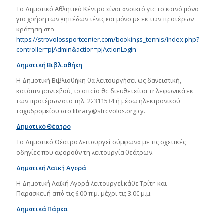
Το Δημοτικό Αθλητικό Κέντρο είναι ανοικτό για το κοινό μόνο
για χρήση των γηπέδων τένις και μόνο με εκ των προτέρων
κράτηση στο
https://strovolossportcenter.com/bookings_tennis/index.php?
controller=pjAdmin&action=pjActionLogin
Δημοτική Βιβλιοθήκη
Η Δημοτική Βιβλιοθήκη θα λειτουργήσει ως δανειστική,
κατόπιν ραντεβού, το οποίο θα διευθετείται τηλεφωνικά εκ
των προτέρων στο τηλ. 22311534 ή μέσω ηλεκτρονικού
ταχυδρομείου στο library@strovolos.org.cy.
Δημοτικό Θέατρο
Το Δημοτικό Θέατρο λειτουργεί σύμφωνα με τις σχετικές
οδηγίες που αφορούν τη λειτουργία θεάτρων.
Δημοτική Λαϊκή Αγορά
Η Δημοτική Λαϊκή Αγορά λειτουργεί κάθε Τρίτη και
Παρασκευή από τις 6.00 π.μ. μέχρι τις 3.00 μ.μ.
Δημοτικά Πάρκα