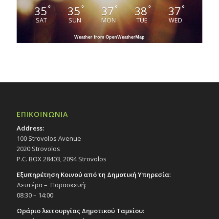
35
35
37
38
37
°
°
°
°
°
SAT
SUN
MON
TUE
WED
Weather from OpenWeatherMap
ΕΠΙΚΟΙΝΩΝΙΑ
Address:
100 Strovolos Avenue
2020 Strovolos
P.C. BOX 28403, 2094 Strovolos
Εξυπηρέτηση Κοινού από τη Δημοτική Υπηρεσία:
Δευτέρα – Παρασκευή:
08:30 – 14:00
Ωράριο λειτουργίας Δημοτικού Ταμείου: