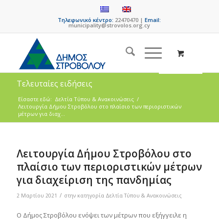
Τηλεφωνικό κέντρο:
22470470 |
Email:
municipality@strovolos.org.cy
Τελευταίες ειδήσεις
Είσαστε εδώ:
Δελτία Τύπου & Ανακοινώσεις
/
Λειτουργία Δήμου Στροβόλου στο πλαίσιο των περιοριστικών
μέτρων για διαχ...
Λειτουργία Δήμου Στροβόλου στο
πλαίσιο των περιοριστικών μέτρων
για διαχείριση της πανδημίας
/
2 Μαρτίου 2021
στην κατηγορία
Δελτία Τύπου & Ανακοινώσεις
Ο Δήμος Στροβόλου ενόψει των μέτρων που εξήγγειλε η