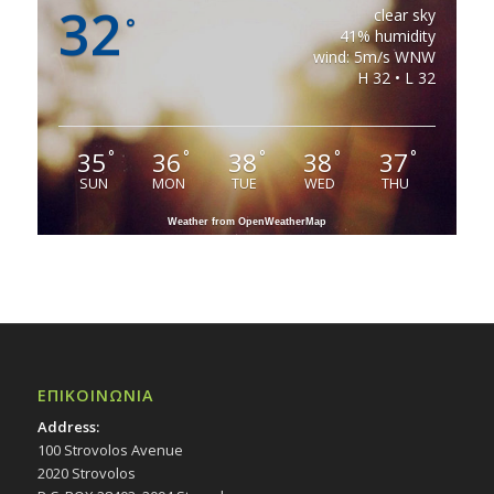
32
clear sky
°
41% humidity
wind: 5m/s WNW
H 32 • L 32
35
36
38
38
37
°
°
°
°
°
SUN
MON
TUE
WED
THU
Weather from OpenWeatherMap
ΕΠΙΚΟΙΝΩΝΙΑ
Address:
100 Strovolos Avenue
2020 Strovolos