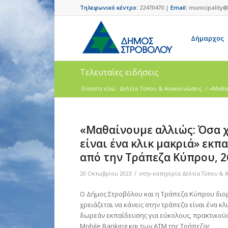
Τηλεφωνικό κέντρο:
22470470 |
Email:
municipality@
Δήμαρχος
Τελευταίες ειδήσεις
Είσαστε εδώ:
Δελτία Τύπου & Ανακοινώσεις
/
«Μαθαί
«Μαθαίνουμε αλλιώς: Όσα χ
είναι ένα κλικ μακριά» εκπ
από την Τράπεζα Κύπρου, 2
/
20 Οκτωβρίου 2023
στην κατηγορία
Δελτία Τύπου & 
Ο Δήμος Στροβόλου και η Τράπεζα Κύπρου δι
χρειάζεται να κάνεις στην τράπεζα είναι ένα κλ
δωρεάν εκπαίδευσης για εύκολους, πρακτικούς 
Mobile Banking και των ATM της Τράπεζας