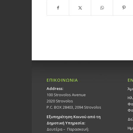
ΕΠΙΚΟΙΝΩΝΙΑ
Ε
Address:
Άμ
100 Strovolos Avenue
Ηλ
2020 Strovolos
Φο
P.C. BOX 28403, 2094 Strovolos
Φο
Εξυπηρέτηση Κοινού από τη
Δε
Δημοτική Υπηρεσία:
Ημ
Δευτέρα – Παρασκευή: