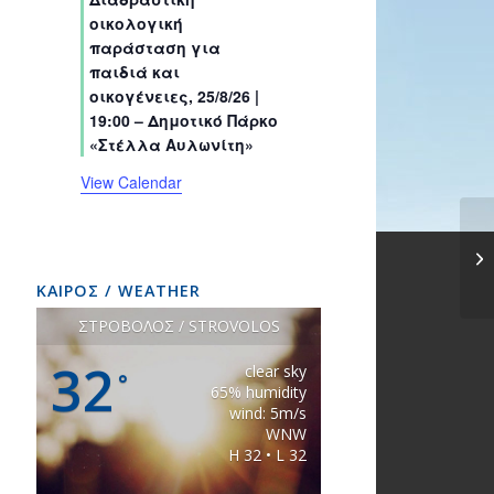
s
s
s
s
s
s
t
t
t
t
t
t
t
οικολογική
s
s
s
s
s
s
s
παράσταση για
παιδιά και
οικογένειες, 25/8/26 |
19:00 – Δημοτικό Πάρκο
«Στέλλα Αυλωνίτη»
View Calendar
ΚΑΙΡΟΣ / WEATHER
ΣΤΡΟΒΟΛΟΣ / STROVOLOS
32
clear sky
°
65% humidity
wind: 5m/s
WNW
H 32 • L 32