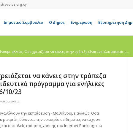
strovolos.org.cy
Δημοτικό Συμβούλιο
Ο Δήμος
Ενημέρωση
Εξυπηρέτηση Δημ
νουμε αλλιώς: Όσα χρειάζεται να κάνεις στην τράπεζα είναι ένα κλικ μακριά» ε...
ρειάζεται να κάνεις στην τράπεζα
αιδευτικό πρόγραμμα για ενήλικες
6/10/23
Ανακοινώσεις
οργανώνουν την εκπαίδευση «Μαθαίνουμε αλλιώς: Όσα
ικ μακριά», δίνοντας την ευκαιρία σε δημότες να τύχουν
και ασφαλείς τρόπους χρήσης του Internet Banking, του