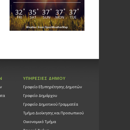
32
35
37
37
37
°
°
°
°
°
FRI
SAT
SUN
MON
TUE
Weather from OpenWeatherMap
Ν
ΥΠΗΡΕΣΙΕΣ ΔΗΜΟΥ
ν
Γραφείο Εξυπηρέτησης Δημοτών
ατα
Γραφείο Δημάρχου
Γραφείο Δημοτικού Γραμματέα
Τμήμα Διοίκησης και Προσωπικού
Οικονομικό Τμήμα