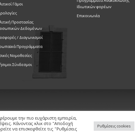
Προγράμματα Ανακύκλωσης
λιτικοί Γάμοι
Ιδιωτικών φορέων
ρολογίες
Επικοινωνία
λιτική Προστασίας
οσωπικών Δεδομένων
οσφορές / Διαγωνισμοί
ρωπαϊκά Προγράμματα
σικές Νομοθεσίες
ήσιμοι Σύνδεσμοι
φέρουμε την πιο ευχάριστη εμπειρία,
κέψεις. Κάνοντας κλικ στο "Αποδοχή
Ρυθμίσεις cookies
είτε να επισκεφθείτε τις "Ρυθμίσεις
ed. / Powered by
NETinfo Plc