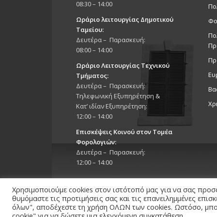
08:30 – 14:00
Πο
Ωράριο λειτουργίας Δημοτικού
Φο
Ταμείου:
Πο
Δευτέρα – Παρασκευή:
Πρ
08:00 – 14:00
Πρ
Ωράριο Λειτουργίας Τεχνικού
Ευ
Τμήματος:
Δευτέρα – Παρασκευή:
Βα
Τηλεφωνική Εξυπηρέτηση &
Χρ
Κατ’ ιδίαν Εξυπηρέτηση:
12:00 – 14:00
Επισκέψεις Κοινού στον Τομέα
Φορολογιών:
Δευτέρα – Παρασκευή:
12:00 – 14:00
Χρησιμοποιούμε cookies στον ιστότοπό μας για να σας προσ
θυμόμαστε τις προτιμήσεις σας και τις επανειλημμένες επισ
όλων", αποδέχεστε τη χρήση ΟΛΩΝ των cookies. Ωστόσο, μπορ
Copyright 2026 © Δήμος Στροβόλου, All Rights Reserv
cookie" για να δώσετε μια ελεγχόμενη συγκατάθεση.