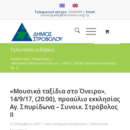
Τηλεφωνικό κέντρο:
22470470 |
Email:
municipality@strovolos.org.cy
Τελευταίες ειδήσεις
Είσαστε εδώ:
Εκδηλώσεις
/
«Μουσικά ταξίδια στο Όνειρο», 14/9/17, (20:00), προαύλιο εκκλησίας
Αγ. Σ...
«Μουσικά ταξίδια στο Όνειρο»,
14/9/17, (20:00), προαύλιο εκκλησίας
Αγ. Σπυρίδωνα – Συνοικ. Στρόβολος
ΙΙ
/
12 Σεπτεμβρίου 2017
στην κατηγορία
Εκδηλώσεις
,
Πολιτιστικά