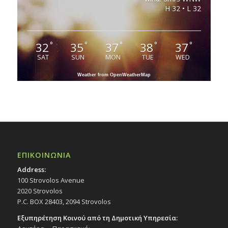
H 32 • L 32
32
35
37
38
37
°
°
°
°
°
SAT
SUN
MON
TUE
WED
Weather from OpenWeatherMap
ΕΠΙΚΟΙΝΩΝΙΑ
Address:
100 Strovolos Avenue
2020 Strovolos
P.C. BOX 28403, 2094 Strovolos
Εξυπηρέτηση Κοινού από τη Δημοτική Υπηρεσία: