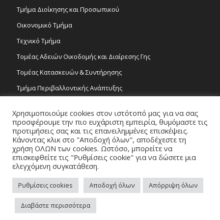
Τμήμα Διοίκησης και Προσωπικού
Οικονομικό Τμήμα
Τεχνικό Τμήμα
Τομέας Αδειών Οικοδομής και Διαίρεσης Γης
Τομέας Κατασκευών & Συντήρησης
Τμήμα Περιβαλλοντικής Ανάπτυξης
Tμήμα Δημόσιας Υγείας και Καθαριότητας
Χρησιμοποιούμε cookies στον ιστότοπό μας για να σας
Τομέας Γραμμάτων και Τεχνών
προσφέρουμε την πιο ευχάριστη εμπειρία, θυμόμαστε τις
προτιμήσεις σας και τις επανειλημμένες επισκέψεις.
Τροχονομία
Κάνοντας κλικ στο "Αποδοχή όλων", αποδέχεστε τη
χρήση ΟΛΩΝ των cookies. Ωστόσο, μπορείτε να
επισκεφθείτε τις "Ρυθμίσεις cookie" για να δώσετε μια
ελεγχόμενη συγκατάθεση.
Ρυθμίσεις cookies
Αποδοχή όλων
Απόρριψη όλων
Copyright 2026 © Δήμος Στροβόλου, All Rights Reserved. / Powered by
Διαβάστε περισσότερα
NETinfo Plc
Πλοηγός