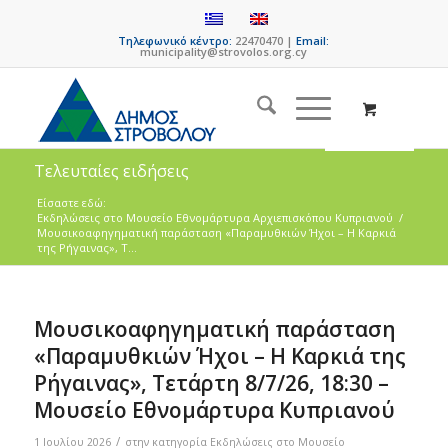
Τηλεφωνικό κέντρο:
22470470 |
Email:
municipality@strovolos.org.cy
Τελευταίες ειδήσεις
Είσαστε εδώ:
Εκδηλώσεις στο Μουσείο Εθνομάρτυρα Αρχιεπισκόπου Κυπριανού
/
Μουσικοαφηγηματική παράσταση «Παραμυθκιών Ήχοι – Η Καρκιά
της Ρήγαινας», Τ...
Μουσικοαφηγηματική παράσταση
«Παραμυθκιών Ήχοι – Η Καρκιά της
Ρήγαινας», Τετάρτη 8/7/26, 18:30 –
Μουσείο Εθνομάρτυρα Κυπριανού
/
1 Ιουλίου 2026
στην κατηγορία
Εκδηλώσεις στο Μουσείο