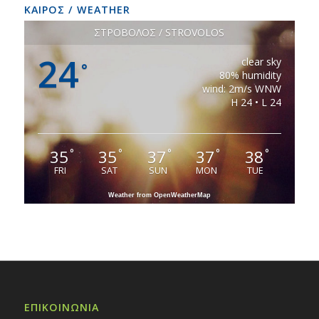
ΚΑΙΡΟΣ / WEATHER
ΣΤΡΟΒΟΛΟΣ / STROVOLOS
24
clear sky
°
80% humidity
wind: 2m/s WNW
H 24 • L 24
35
35
37
37
38
°
°
°
°
°
FRI
SAT
SUN
MON
TUE
Weather from OpenWeatherMap
ΕΠΙΚΟΙΝΩΝΙΑ