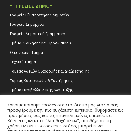
ΥΠΗΡΕΣΙΕΣ ΔΗΜΟΥ
Γραφείο Εξυπηρέτησης Δημοτών
Γραφείο Δημάρχου
Γραφείο Δημοτικού Γραμματέα
Τμήμα Διοίκησης και Προσωπικού
Οικονομικό Τμήμα
Τεχνικό Τμήμα
Τομέας Αδειών Οικοδομής και Διαίρεσης Γης
Τομέας Κατασκευών & Συντήρησης
Τμήμα Περιβαλλοντικής Ανάπτυξης
Tμήμα Δημόσιας Υγείας και Καθαριότητας
Χρησιμοποιούμε cookies στον ιστότοπό μας για να σας
Τομέας Γραμμάτων και Τεχνών
προσφέρουμε την πιο ευχάριστη εμπειρία, θυμόμαστε τις
προτιμήσεις σας και τις επανειλημμένες επισκέψεις.
Τροχονομία
Κάνοντας κλικ στο "Αποδοχή όλων", αποδέχεστε τη
χρήση ΟΛΩΝ των cookies. Ωστόσο, μπορείτε να