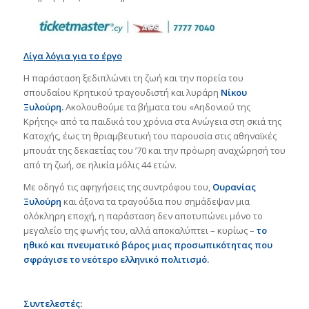
Λίγα λόγια για το έργο
Η παράσταση ξεδιπλώνει τη ζωή και την πορεία του
σπουδαίου Κρητικού τραγουδιστή και λυράρη
Νίκου
Ξυλούρη
.
Ακολουθούμε τα βήματα του «Αηδονιού της
Κρήτης» από τα παιδικά του χρόνια στα Ανώγεια στη σκιά της
Κατοχής, έως τη θριαμβευτική του παρουσία στις αθηναϊκές
μπουάτ της δεκαετίας του ’70 και την πρόωρη αναχώρησή του
από τη ζωή, σε ηλικία μόλις 44 ετών.
Με οδηγό τις αφηγήσεις της συντρόφου του,
Ουρανίας
Ξυλούρη
και άξονα τα τραγούδια που σημάδεψαν μια
ολόκληρη εποχή, η παράσταση δεν αποτυπώνει μόνο το
μεγαλείο της φωνής του, αλλά αποκαλύπτει – κυρίως –
το
ηθικό και πνευματικό βάρος μιας προσωπικότητας που
σφράγισε το νεότερο ελληνικό πολιτισμό
.
Συντελεστές: