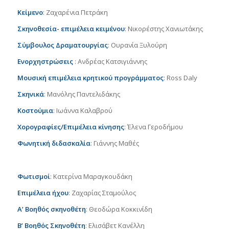
Κείμενο
: Ζαχαρένια Πετράκη
Σκηνοθεσία- επιμέλεια κειμένου
: Νικορέστης Χανιωτάκης
Σύμβουλος Δραματουργίας
: Ουρανία Ξυλούρη
Ενορχηστρώσεις
: Ανδρέας Κατσιγιάννης
Μουσική επιμέλεια κρητικού προγράμματος
: Ross Daly
Σκηνικά
: Μανόλης Παντελιδάκης
Κοστούμια
: Ιωάννα Καλαβρού
Χορογραφίες/Επιμέλεια κίνησης
: Έλενα Γεροδήμου
Φωνητική διδασκαλία
: Γιάννης Μαθές
Φωτισμοί
: Κατερίνα Μαραγκουδάκη
Επιμέλεια ήχου
: Ζαχαρίας Σταμούλος
Α’ Βοηθός σκηνοθέτη
: Θεοδώρα Κοκκινίδη
Β’ Βοηθός Σκηνοθέτη
: Ελισάβετ Κανέλλη