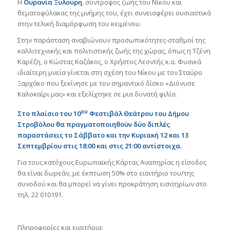
Η
Ουρανία Ξυλούρη
, σύντροφος ζωής του Νίκου και
θεματοφύλακας της μνήμης του, έχει συνεισφέρει ουσιαστικά
στην τελική διαμόρφωση του κειμένου.
Στην παράσταση αναβιώνουν προσωπικότητες-σταθμοί της
καλλιτεχνικής και πολιτιστικής ζωής της χώρας, όπως η Τζένη
Καρέζη, ο Κώστας Καζάκος, ο Χρήστος Λεοντής κ.α. Φυσικά
ιδιαίτερη μνεία γίνεται στη σχέση του Νίκου με τον Σταύρο
Ξαρχάκο που ξεκίνησε με τον σημαντικό δίσκο «Διόνυσε
Καλοκαίρι μας» και εξελίχτηκε σε μια δυνατή φιλία.
ου
Στο πλαίσιο του 10
Φεστιβάλ Θεάτρου του Δήμου
Στροβόλου θα πραγματοποιηθούν δύο διπλές
παραστάσεις το Σάββατο και την Κυριακή 12 και 13
Σεπτεμβρίου στις 18:00 και στις 21:00 αντίστοιχα.
Για τους κατόχους Ευρωπαϊκής Κάρτας Αναπηρίας η είσοδος
θα είναι δωρεάν, με έκπτωση 50% στο εισιτήριο του/της
συνοδού και θα μπορεί να γίνει προκράτηση εισιτηρίων στο
τηλ. 22 010191.
Πληροφορίες και εισιτήρια: