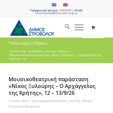
Τηλεφωνικό κέντρο:
22470470 |
Email:
municipality@strovolos.org.cy
Τελευταίες ειδήσεις
Είσαστε εδώ:
Eκδηλώσεις στο Δημ. Θέατρο
/
Μουσικοθεατρική παράσταση «Νίκος Ξυλούρης – Ο Αρχάγγελος της
Κρήτης», 12 ...
Μουσικοθεατρική παράσταση
«Νίκος Ξυλούρης – Ο Αρχάγγελος
της Κρήτης», 12 – 13/9/26
/
5 Ιουνίου 2026
στην κατηγορία
Eκδηλώσεις στο Δημ. Θέατρο
,
Πολιτιστικά Μονοπάτια