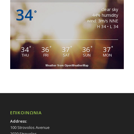
34
clear sky
°
44% humidity
wind: 3m/s NNE
H 34 • L 34
34
36
37
36
37
°
°
°
°
°
THU
FRI
SAT
SUN
MON
Weather from OpenWeatherMap
ΕΠΙΚΟΙΝΩΝΙΑ
Address:
100 Strovolos Avenue
2020 Strovolos