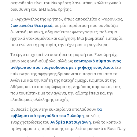
σκηνοθεσία είναι του Νικορέστη Χανιωτάκη, καλλιτεχνικού
διευθυντή του ΔΗ.ΠΕ.ΘΕ. Κρήτης.
Ο «Αρχάγγελος της Κρήτης», όπως αποκαλείτο ο Ψαρονίκος,
ζωντανεύει θεατρικά,
σε μία παράσταση που συνδυάζει
ζωντανή μουσική, αδημοσίευτες φωτογραφίες, πολύτιμα
ηχητικά ντοκουμέντα και αφήγηση. Μια βιωματική εμπειρία,
που ενώνει τη μαρτυρία, την τέχνη και τη συγκίνηση.
Το έργο επιχειρεί να συστήσει τη μορφή του Ξυλούρη όχι
μόνο ως φωνή-σύμβολο, αλλά ως
εσωτερικό σύμπαν ενός
ανθρώπου που τραγουδούσε με την ψυχή ενός λαού
.
Στο
επίκεντρο της αφήγησης βρίσκονται η πορεία του από τα
Ανώγεια και την Κρήτη της Κατοχής μέχρι τις μπουάτ της
Αθήνας και το αποκορύφωμα της δημόσιας παρουσίας του,
που ταυτίστηκε με τον αγώνα, την αξιοπρέπεια και την
ελπίδα μιας ολόκληρης εποχής.
Οι θεατές έχουν την ευκαιρία να απολαύσουν
τα
εμβληματικά τραγούδια του Ξυλούρη
, σε νέες
ενορχηστρώσεις του
Ανδρέα Κατσιγιάννη
, ενώ το κρητικό
πρόγραμμα της παράστασης επιμελείται μουσικά ο Ross Daly!