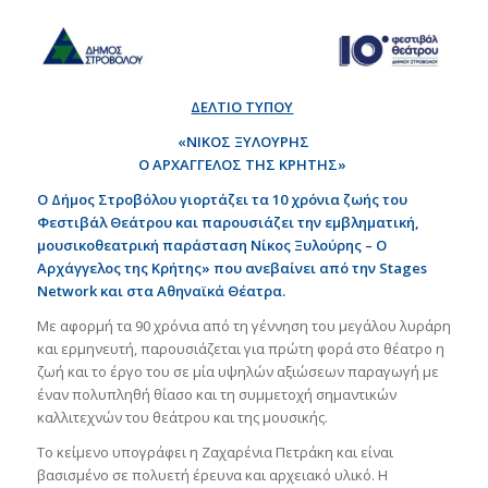
ΔΕΛΤΙΟ ΤΥΠΟΥ
«ΝΙΚΟΣ ΞΥΛΟΥΡΗΣ
Ο ΑΡΧΑΓΓΕΛΟΣ ΤΗΣ ΚΡΗΤΗΣ»
Ο Δήμος Στροβόλου γιορτάζει τα 10 χρόνια ζωής του
Φεστιβάλ Θεάτρου και παρουσιάζει την εμβληματική,
μουσικοθεατρική παράσταση Νίκος Ξυλούρης – Ο
Αρχάγγελος της Κρήτης» που ανεβαίνει από την
Stages
Network
και στα Αθηναϊκά Θέατρα.
Με αφορμή τα 90 χρόνια από τη γέννηση του μεγάλου λυράρη
και ερμηνευτή, παρουσιάζεται για πρώτη φορά στο θέατρο η
ζωή και το έργο του σε μία υψηλών αξιώσεων παραγωγή με
έναν πολυπληθή θίασο και τη συμμετοχή σημαντικών
καλλιτεχνών του θεάτρου και της μουσικής.
Το κείμενο υπογράφει η Ζαχαρένια Πετράκη και είναι
βασισμένο σε πολυετή έρευνα και αρχειακό υλικό. Η