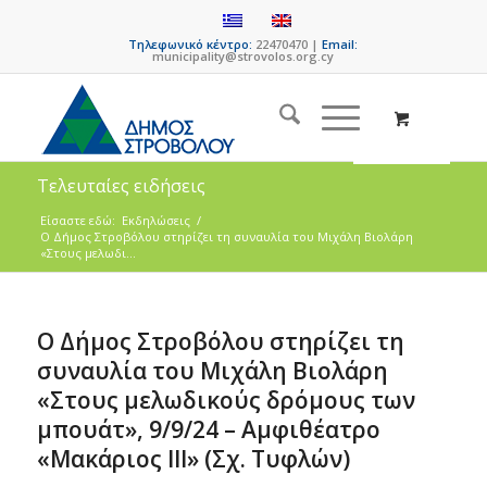
Τηλεφωνικό κέντρο:
22470470 |
Email:
municipality@strovolos.org.cy
Τελευταίες ειδήσεις
Είσαστε εδώ:
Εκδηλώσεις
/
Ο Δήμος Στροβόλου στηρίζει τη συναυλία του Μιχάλη Βιολάρη
«Στους μελωδι...
Ο Δήμος Στροβόλου στηρίζει τη
συναυλία του Μιχάλη Βιολάρη
«Στους μελωδικούς δρόμους των
μπουάτ», 9/9/24 – Αμφιθέατρο
«Μακάριος ΙΙΙ» (Σχ. Τυφλών)