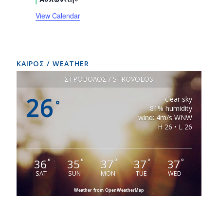
View Calendar
ΚΑΙΡΟΣ / WEATHER
ΣΤΡΟΒΟΛΟΣ / STROVOLOS
26
clear sky
°
81% humidity
wind: 4m/s WNW
H 26 • L 26
36
35
37
37
37
°
°
°
°
°
SAT
SUN
MON
TUE
WED
Weather from OpenWeatherMap