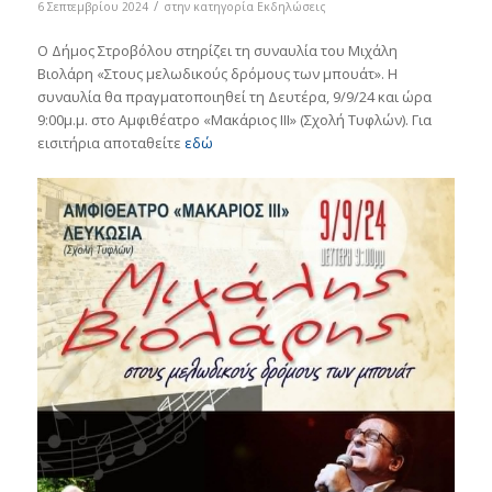
/
6 Σεπτεμβρίου 2024
στην κατηγορία
Εκδηλώσεις
Ο Δήμος Στροβόλου στηρίζει τη συναυλία του Μιχάλη
Βιολάρη «Στους μελωδικούς δρόμους των μπουάτ». Η
συναυλία θα πραγματοποιηθεί τη Δευτέρα, 9/9/24 και ώρα
9:00μ.μ. στο Αμφιθέατρο «Μακάριος ΙIΙ» (Σχολή Τυφλών). Για
εισιτήρια αποταθείτε
εδώ