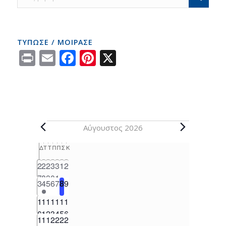
ΤΥΠΩΣΕ / ΜΟΙΡΑΣΕ
Print
Email
Facebook
Pinterest
X
Αύγουστος 2026
Calendar
Δ
Τ
Τ
Π
Π
Σ
Κ
of
1
0
0
0
0
0
0
2
2
2
3
3
1
2
Events
e
e
e
e
e
e
e
7
8
9
0
1
0
1
0
0
0
0
0
3
4
5
6
7
8
9
v
v
v
v
v
v
v
e
e
e
e
e
e
e
0
0
0
0
0
0
0
e
1
e
1
e
1
e
1
e
1
e
1
e
1
v
v
v
v
v
v
v
e
e
e
e
e
e
e
n
0
n
1
n
2
n
3
n
4
n
5
n
6
e
0
e
0
e
0
e
0
e
0
e
0
e
0
1
1
1
2
2
2
2
v
v
v
v
v
v
v
t
t
t
t
t
t
t