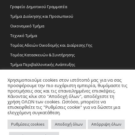
Γραφείο Δημοτικού Γραμματέα
Τμήμα Διοίκησης και Προσωπικού
Οικονομικό Τμήμα
Τεχνικό Τμήμα
Τομέας Αδειών Οικοδομής και Διαίρεσης Γης
Τομέας Κατασκευών & Συντήρησης
Τμήμα Περιβαλλοντικής Ανάπτυξης
Tμήμα Δημόσιας Υγείας και Καθαριότητας
Χρησιμοποιούμε cookies στον ιστότοπό μας για να σας
Τομέας Γραμμάτων και Τεχνών
προσφέρουμε την πιο ευχάριστη εμπειρία, θυμόμαστε τις
προτιμήσεις σας και τις επανειλημμένες επισκέψεις.
Τροχονομία
Κάνοντας κλικ στο "Αποδοχή όλων", αποδέχεστε τη
χρήση ΟΛΩΝ των cookies. Ωστόσο, μπορείτε να
επισκεφθείτε τις "Ρυθμίσεις cookie" για να δώσετε μια
ελεγχόμενη συγκατάθεση.
Ρυθμίσεις cookies
Αποδοχή όλων
Απόρριψη όλων
Copyright 2026 © Δήμος Στροβόλου, All Rights Reserved. / Powered by