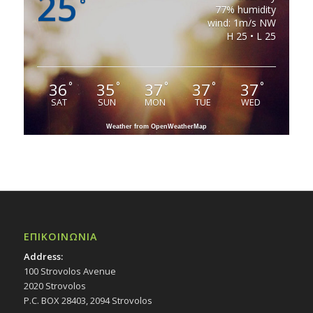
25
°
77% humidity
wind: 1m/s NW
H 25 • L 25
36
35
37
37
37
°
°
°
°
°
SAT
SUN
MON
TUE
WED
Weather from OpenWeatherMap
ΕΠΙΚΟΙΝΩΝΙΑ
Address:
100 Strovolos Avenue
2020 Strovolos
P.C. BOX 28403, 2094 Strovolos