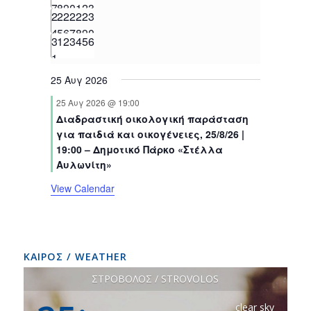
n
e
n
e
n
e
n
e
n
e
n
e
n
e
7
8
9
0
1
2
3
e
0
e
1
e
0
e
0
e
0
e
0
e
0
2
s
2
s
2
s
2
s
2
s
2
s
3
t
v
t
v
t
v
t
v
t
v
t
v
t
v
n
e
n
e
n
e
n
e
n
e
n
e
n
e
4
5
6
7
8
9
0
s
e
0
e
0
s
e
0
s
e
0
s
e
0
s
e
0
s
e
0
3
1
2
3
4
5
6
t
v
t
v
t
v
t
v
t
v
t
v
t
v
n
e
n
e
n
e
n
e
n
e
n
e
n
e
1
s
e
s
e
s
e
s
e
s
e
s
e
s
e
t
v
t
v
t
v
t
v
t
v
t
v
t
v
25 Αυγ 2026
n
n
n
n
n
n
n
s
e
s
e
s
e
s
e
s
e
s
e
s
e
t
t
t
t
t
t
t
25 Αυγ 2026 @ 19:00
n
n
n
n
n
n
n
s
s
s
s
s
s
Διαδραστική οικολογική παράσταση
t
t
t
t
t
t
t
για παιδιά και οικογένειες, 25/8/26 |
s
s
s
s
s
s
s
19:00 – Δημοτικό Πάρκο «Στέλλα
Αυλωνίτη»
View Calendar
ΚΑΙΡΟΣ / WEATHER
ΣΤΡΟΒΟΛΟΣ / STROVOLOS
clear sky