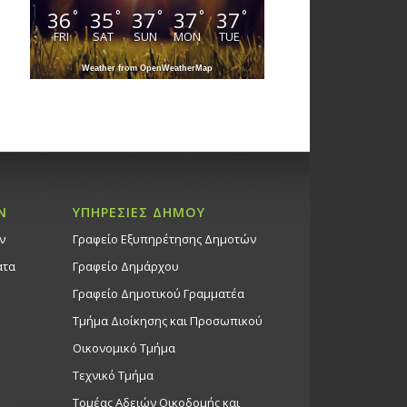
36
35
37
37
37
°
°
°
°
°
FRI
SAT
SUN
MON
TUE
Weather from OpenWeatherMap
Ν
ΥΠΗΡΕΣΙΕΣ ΔΗΜΟΥ
ν
Γραφείο Εξυπηρέτησης Δημοτών
ατα
Γραφείο Δημάρχου
Γραφείο Δημοτικού Γραμματέα
Τμήμα Διοίκησης και Προσωπικού
Οικονομικό Τμήμα
Τεχνικό Τμήμα
Τομέας Αδειών Οικοδομής και