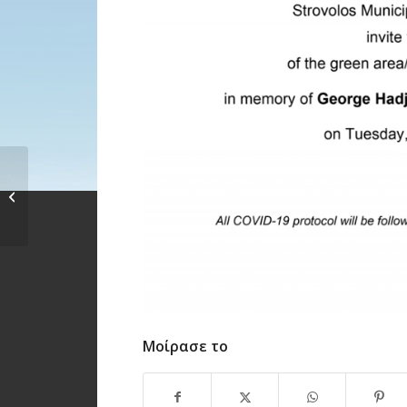
Τελέστηκε το Εθνικό
και Θρησκευτικό
Μνημόσυνο...
Μοίρασε το