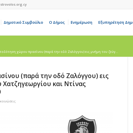
strovolos.org.cy
Δημοτικό Συμβούλιο
Ο Δήμος
Ενημέρωση
Εξυπηρέτηση Δημ
οδότηση χώρου πρασίνου (παρά την οδό Ζαλόγγου) εις μνήμη του ζεύγ...
ίνου (παρά την οδό Ζαλόγγου) εις
 Χατζηγεωργίου και Ντίνας
0
ακοινώσεις