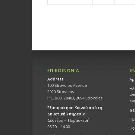
ΕΠΙΚΟΙΝΩΝΙΑ
Ε
Address:
Άμ
100 Strovolos Avenue
Ηλ
2020 Strovolos
Φο
P.C. BOX 28403, 2094 Strovolos
Φο
Εξυπηρέτηση Κοινού από τη
Δε
Δημοτική Υπηρεσία:
Ημ
Δευτέρα – Παρασκευή:
08:30 – 14:00
Πο