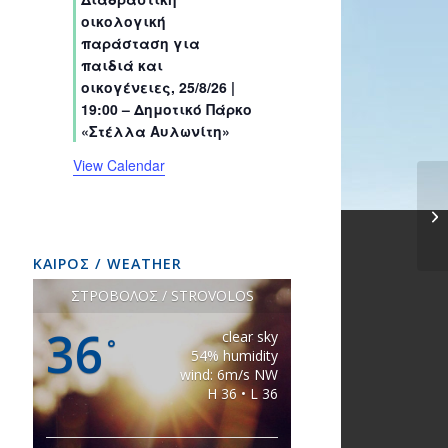
s
s
s
s
s
s
t
t
t
t
t
t
t
οικολογική
s
s
s
s
s
s
s
παράσταση για
παιδιά και
οικογένειες, 25/8/26 |
19:00 – Δημοτικό Πάρκο
«Στέλλα Αυλωνίτη»
View Calendar
ΚΑΙΡΟΣ / WEATHER
ΣΤΡΟΒΟΛΟΣ / STROVOLOS
36
clear sky
°
54% humidity
wind: 6m/s NW
H 36 • L 36