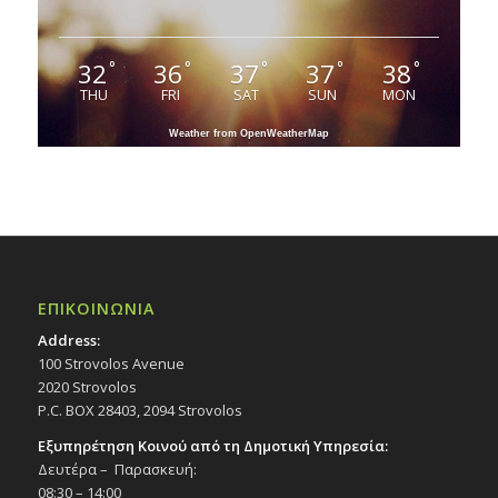
32
36
37
37
38
°
°
°
°
°
THU
FRI
SAT
SUN
MON
Weather from OpenWeatherMap
ΕΠΙΚΟΙΝΩΝΙΑ
Address:
100 Strovolos Avenue
2020 Strovolos
P.C. BOX 28403, 2094 Strovolos
Εξυπηρέτηση Κοινού από τη Δημοτική Υπηρεσία:
Δευτέρα – Παρασκευή:
08:30 – 14:00