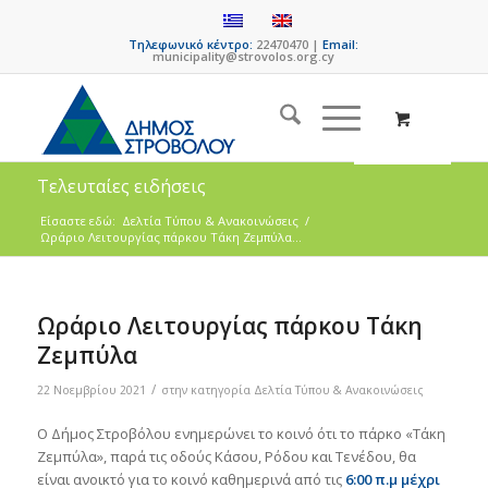
Τηλεφωνικό κέντρο:
22470470 |
Email:
municipality@strovolos.org.cy
Τελευταίες ειδήσεις
Είσαστε εδώ:
Δελτία Τύπου & Ανακοινώσεις
/
Ωράριο Λειτουργίας πάρκου Τάκη Ζεμπύλα...
Ωράριο Λειτουργίας πάρκου Τάκη
Ζεμπύλα
/
22 Νοεμβρίου 2021
στην κατηγορία
Δελτία Τύπου & Ανακοινώσεις
Ο Δήμος Στροβόλου ενημερώνει το κοινό ότι το πάρκο «Τάκη
Ζεμπύλα», παρά τις οδούς Κάσου, Ρόδου και Τενέδου, θα
είναι ανοικτό για το κοινό καθημερινά από τις
6:00 π.μ μέχρι