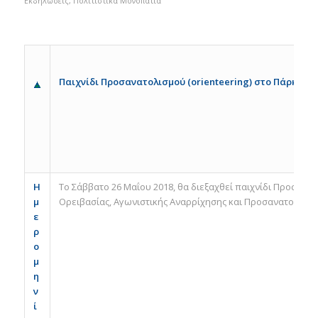
Εκδηλώσεις
,
Πολιτιστικά Μονοπάτια
Παιχνίδι Προσανατολισμού (
orienteering
)
στο Πάρκο Αγ
Η
Το Σάββατο 26 Μαΐου 2018, θα διεξαχθεί παιχνίδι Προσαν
μ
Ορειβασίας, Αγωνιστικής Αναρρίχησης και Προσανατολισμο
ε
ρ
ο
μ
η
ν
ί