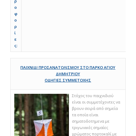
ρ
ο
φ
ο
ρ
ί
ε
ς:
ΠΑΙΧΝΙΔΙ ΠΡΟΣΑΝΑΤΟΛΙΣΜΟΥ ΣΤΟ ΠΑΡΚΟ ΑΓΙΟΥ
ΔΗΜΗΤΡΙΟΥ
ΟΔΗΓΙΕΣ ΣΥΜΜΕΤΟΧΗΣ
Στόχος του παιχνιδιού
είναι οι συμμετέχοντες να
βρουν σειρά από σημεία
τα οποία είναι
σηματοδοτημενα με
τριγωνικές σημαίες
χρώματος πορτοκαλί με