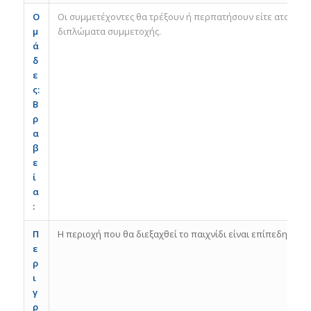
Ο
Οι συμμετέχοντες θα τρέξουν ή περπατήσουν είτε ατομικά 
μ
διπλώματα συμμετοχής.
ά
δ
ε
ς:
Β
ρ
α
β
ε
ί
α
:
Π
Η περιοχή που θα διεξαχθεί το παιχνίδι είναι επίπεδη χωρί
ε
ρ
ι
γ
ρ