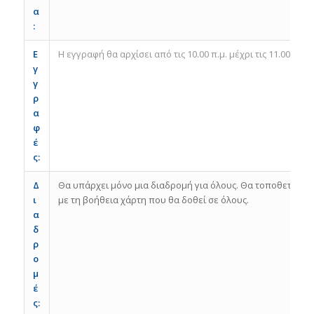
α
:
Ε
Η εγγραφή θα αρχίσει από τις 10.00 π.μ. μέχρι τις 11.00 π.μ
γ
γ
ρ
α
φ
έ
ς:
Δ
Θα υπάρχει μόνο μια διαδρομή για όλους. Θα τοποθετηθούν
ι
με τη βοήθεια χάρτη που θα δοθεί σε όλους.
α
δ
ρ
ο
μ
έ
ς: