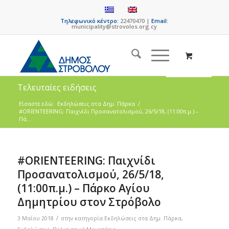
Τηλεφωνικό κέντρο:
22470470 |
Email:
municipality@strovolos.org.cy
Τελευταίες ειδήσεις
Είσαστε εδώ:
Eκδηλώσεις στα Δημ. Πάρκα
/
#ORIENTEERING: Παιχνίδι Προσανατολισμού, 26/5/18, (11:00π.μ.) –
Πά...
#ORIENTEERING: Παιχνίδι
Προσανατολισμού, 26/5/18,
(11:00π.μ.) – Πάρκο Αγίου
Δημητρίου στον Στρόβολο
/
3 Μαΐου 2018
στην κατηγορία
Eκδηλώσεις στα Δημ. Πάρκα
,