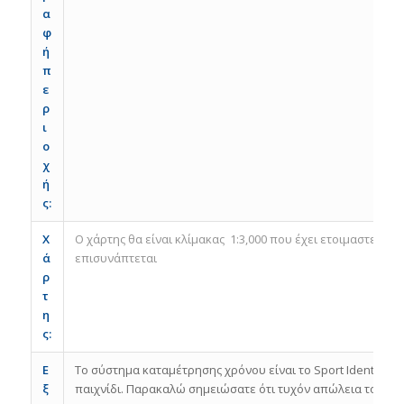
α
φ
ή
π
ε
ρ
ι
ο
χ
ή
ς:
Χ
Ο χάρτης θα είναι κλίμακας 1:3,000 που έχει ετοιμαστεί το
ά
επισυνάπτεται
ρ
τ
η
ς
:
Ε
Το σύστημα καταμέτρησης χρόνου είναι το Sport Ident. Σε 
ξ
παιχνίδι. Παρακαλώ σημειώσατε ότι τυχόν απώλεια τους, θ