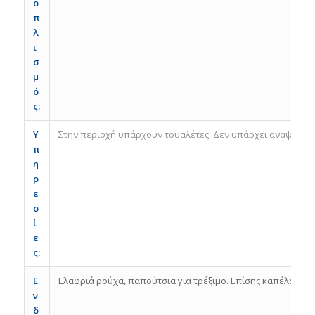
ο
π
λ
ι
σ
μ
ό
ς
:
Υ
Στην περιοχή υπάρχουν τουαλέτες. Δεν υπάρχει αναψυκτήρ
π
η
ρ
ε
σ
ί
ε
ς
:
Ε
Ελαφριά ρούχα, παπούτσια για τρέξιμο. Επίσης καπέλο για τ
ν
δ