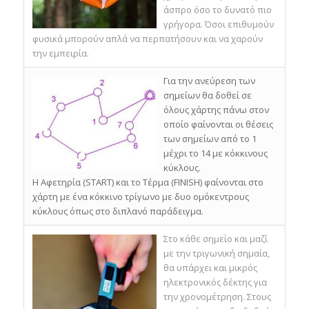
άσπρο όσο το δυνατό πιο
γρήγορα. Όσοι επιθυμούν
φυσικά μπορούν απλά να περπατήσουν και να χαρούν
την εμπειρία.
Για την ανεύρεση των
σημείων θα δοθεί σε
όλους χάρτης πάνω στον
οποίο φαίνονται οι θέσεις
των σημείων από το 1
μέχρι το 14 με κόκκινους
κύκλους.
Η Αφετηρία (START) και το Τέρμα (FINISH) φαίνονται στο
χάρτη με ένα κόκκινο τρίγωνο με δυο ομόκεντρους
κύκλους όπως στο διπλανό παράδειγμα.
Στο κάθε σημείο και μαζί
με την τριγωνική σημαία,
θα υπάρχει και μικρός
ηλεκτρονικός δέκτης για
την χρονομέτρηση. Στους