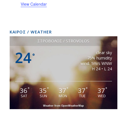
View Calendar
ΚΑΙΡΟΣ / WEATHER
ΣΤΡΟΒΟΛΟΣ / STROVOLOS
24
clear sky
°
75% humidity
wind: 1m/s WNW
H 24 • L 24
36
35
37
37
37
°
°
°
°
°
SAT
SUN
MON
TUE
WED
Weather from OpenWeatherMap