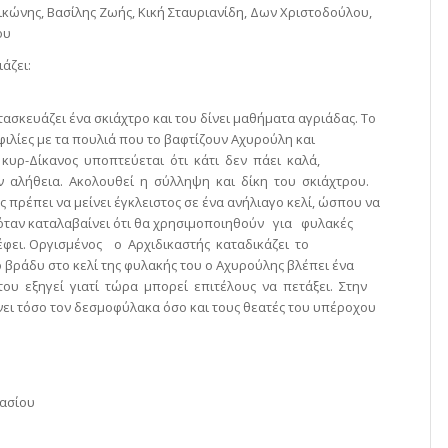
κώνης, Βασίλης Ζωής, Κική Σταυριανίδη, Δων Χριστοδούλου,
ου
άζει:
τασκευάζει ένα σκιάχτρο και του δίνει μαθήματα αγριάδας. Το
 φιλίες με τα πουλιά που το βαφτίζουν Αχυρούλη και
ο κυρ-Δίκανος υποπτεύεται ότι κάτι δεν πάει καλά,
ην αλήθεια. Ακολουθεί η σύλληψη και δίκη του σκιάχτρου.
 πρέπει να μείνει έγκλειστος σε ένα ανήλιαγο κελί, ώσπου να
λά, όταν καταλαβαίνει ότι θα χρησιμοποιηθούν για φυλακές
ει. Οργισμένος ο Αρχιδικαστής καταδικάζει το
βράδυ στο κελί της φυλακής του ο Αχυρούλης βλέπει ένα
 του εξηγεί γιατί τώρα μπορεί επιτέλους να πετάξει. Στην
νει τόσο τον δεσμοφύλακα όσο και τους θεατές του υπέροχου
νασίου