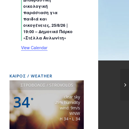
s
s
s
s
s
s
t
t
t
t
t
t
t
οικολογική
s
s
s
s
s
s
s
παράσταση για
παιδιά και
οικογένειες, 25/8/26 |
19:00 – Δημοτικό Πάρκο
«Στέλλα Αυλωνίτη»
View Calendar
ΚΑΙΡΟΣ / WEATHER
ΣΤΡΟΒΟΛΟΣ / STROVOLOS
34
clear sky
°
29% humidity
wind: 9m/s
WNW
H 34 • L 34