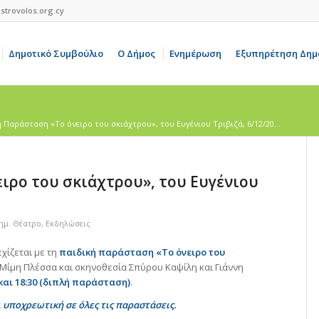
strovolos.org.cy
Δημοτικό Συμβούλιο
Ο Δήμος
Ενημέρωση
Εξυπηρέτηση Δημ
 Παράσταση «Το όνειρο του σκιάχτρου», του Ευγένιου Τριβιζά, 6/12/20...
ιρο του σκιάχτρου», του Ευγένιου
ημ. Θέατρο
,
Εκδηλώσεις
χίζεται με τη
παιδική παράσταση «Το όνειρο του
ή Μίμη Πλέσσα και σκηνοθεσία Σπύρου Καψίλη και Γιάννη
 και 18:30 (διπλή παράσταση)
.
ι υποχρεωτική σε όλες τις παραστάσεις.