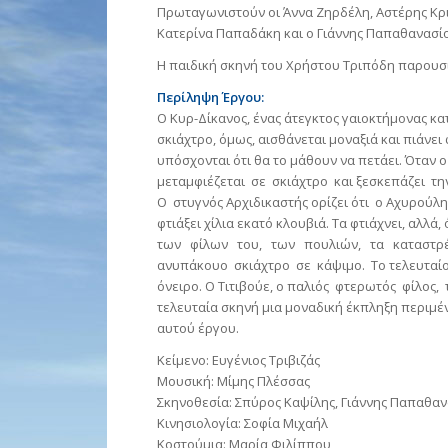
Πρωταγωνιστούν οι Άννα Ζηρδέλη, Αστέρης Κρι
Κατερίνα Παπαδάκη και ο Γιάννης Παπαθανασί
Η παιδική σκηνή του Χρήστου Τριπόδη παρουσι
Περίληψη Έργου:
Ο Κυρ-Δίκανος, ένας άτεγκτος γαιοκτήμονας κα
σκιάχτρο, όμως, αισθάνεται μοναξιά και πιάνει
υπόσχονται ότι θα το μάθουν να πετάει. Όταν 
μεταμφιέζεται σε σκιάχτρο και ξεσκεπάζει τ
Ο στυγνός Αρχιδικαστής ορίζει ότι ο Αχυρούλης
φτιάξει χίλια εκατό κλουβιά. Τα φτιάχνει, αλ
των φίλων του, των πουλιών, τα καταστρέφ
ανυπάκουο σκιάχτρο σε κάψιμο. Το τελευταίο 
όνειρο. Ο Τιτιβούε, ο παλιός φτερωτός φίλος,
τελευταία σκηνή μια μοναδική έκπληξη περιμέ
αυτού έργου.
Κείμενο: Ευγένιος Τριβιζάς
Μουσική: Μίμης Πλέσσας
Σκηνοθεσία: Σπύρος Καψίλης, Γιάννης Παπαθα
Κινησιολογία: Σοφία Μιχαήλ
Κοστούμια: Μαρία Φιλίππου