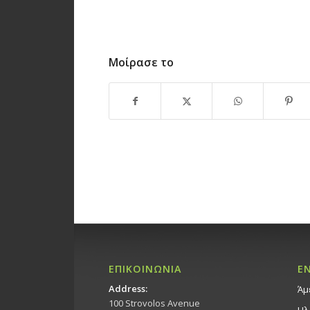
Μοίρασε το
ΕΠΙΚΟΙΝΩΝΙΑ
Ε
Address:
Άμ
100 Strovolos Avenue
Ηλ