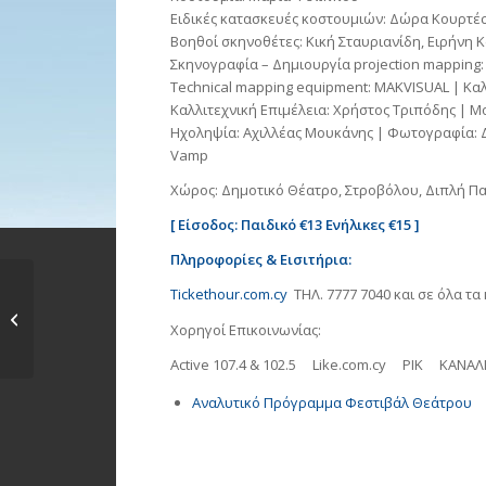
Ειδικές κατασκευές κοστουμιών: Δώρα Κουρτέ
Βοηθοί σκηνοθέτες: Κική Σταυριανίδη, Ειρήνη 
Σκηνογραφία – Δημιουργία projection mapping
Technical mapping equipment: MAKVISUAL | Κα
Καλλιτεχνική Επιμέλεια: Χρήστος Τριπόδης | 
Ηχοληψία: Αχιλλέας Μουκάνης | Φωτογραφία: Δι
Vamp
Xώρος: Δημοτικό Θέατρο, Στροβόλου, Διπλή Παρ
[ Είσοδος: Παιδικό €13 Ενήλικες €15 ]
Πληροφορίες & Εισιτήρια:
Tickethour.com.cy
ΤΗΛ. 7777 7040 και σε όλα τα
Θεατρική Παράσταση
«Η γιαγιά», του
Χορηγοί Επικοινωνίας:
Ντίνου...
Active 107.4 & 102.5 Like.com.cy ΡΙΚ ΚΑΝΑΛΙ
Αναλυτικό Πρόγραμμα Φεστιβάλ Θεάτρου