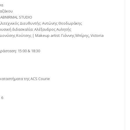
σα
Καζάκου
: ABNIRMAL STUDIO
λλιτεχνικός Διευθυντής: Αντώνης Θεοδωράκης
Μουσική διδασκαλία: Αλέξανδρος Αυλητής
ονύσης Κούτσης | Makeup artist: Γιάννης Μπίρης, Victoria
άσταση: 15:00 & 18:30
 καταστήματα της ACS Courie
 6