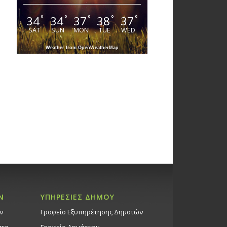
34
34
37
38
37
°
°
°
°
°
SAT
SUN
MON
TUE
WED
Weather from OpenWeatherMap
Ν
ΥΠΗΡΕΣΙΕΣ ΔΗΜΟΥ
ν
Γραφείο Εξυπηρέτησης Δημοτών
ατα
Γραφείο Δημάρχου