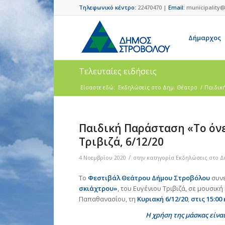
Τηλεφωνικό κέντρο:
22470470 |
Email:
municipality@
Δήμαρχος
Τελευταίες ειδήσεις
Είσαστε εδώ:
Eκδηλώσεις στο Δημ. Θέατρο
/
Παιδική
Παιδική Παράσταση «Το όνε
Τριβιζά, 6/12/20
/
4 Νοεμβρίου 2020
στην κατηγορία
Eκδηλώσεις στο Δ
Το
Φεστιβάλ Θεάτρου Δήμου Στροβόλου
συνε
σκιάχτρου»
, του Ευγένιου Τριβιζά, σε μουσικ
Παπαθανασίου, τη
Κυριακή 6/12/20
,
στις 15:00
Η χρήση της μάσκας είνα