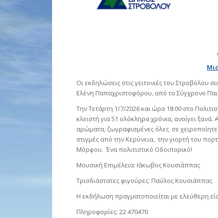
Μια
Οι εκδηλώσεις στις γειτονιές του Στροβόλου σ
Ελένη Παπαχριστοφόρου, από το Σύγχρονο Παι
Την Τετάρτη 1/7/2026 και ώρα 18:00 στο Πολιτι
κλειστή για 51 ολόκληρα χρόνια, ανοίγει ξανά.
αρώματα, ζωγραφισμένες όλες σε χειροποίητε
στιγμές από την Κερύνεια, την γιορτή του πο
Μόρφου. Ένα πολιτιστικό Οδοιπορικό!
Μουσική Επιμέλεια: Ιάκωβος Κουσιάππας
Τρισδιάστατες φιγούρες: Παύλος Κουσιάππας
Η εκδήλωση πραγματοποιείται με ελεύθερη εί
Πληροφορίες: 22 470470