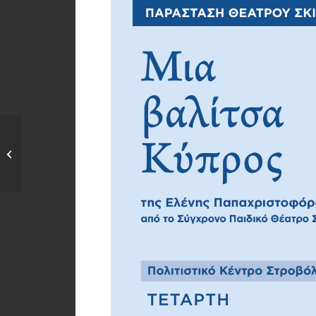
Ετήσιο Μνημόσυνο
Εθνομάρτυρα
Κυπριανού και...