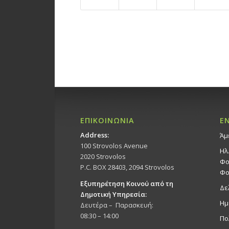
ΕΠΙΚΟΙΝΩΝΙΑ
Ε
Address:
Άμ
100 Strovolos Avenue
Ηλ
2020 Strovolos
Φο
P.C. BOX 28403, 2094 Strovolos
Φο
Εξυπηρέτηση Κοινού από τη
Δε
Δημοτική Υπηρεσία:
Ημ
Δευτέρα – Παρασκευή:
08:30 – 14:00
Πο