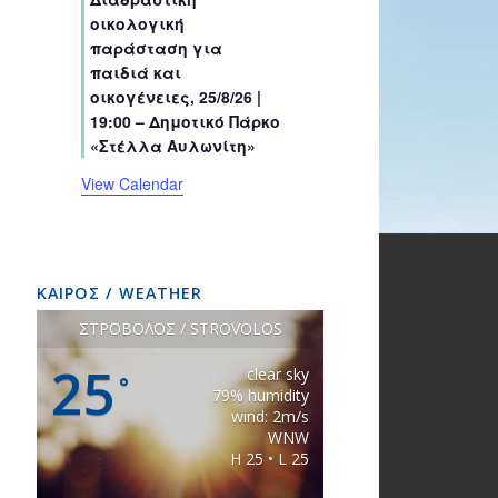
s
s
s
s
s
s
t
t
t
t
t
t
t
οικολογική
s
s
s
s
s
s
s
παράσταση για
παιδιά και
οικογένειες, 25/8/26 |
19:00 – Δημοτικό Πάρκο
«Στέλλα Αυλωνίτη»
View Calendar
ΚΑΙΡΟΣ / WEATHER
ΣΤΡΟΒΟΛΟΣ / STROVOLOS
25
clear sky
°
79% humidity
wind: 2m/s
WNW
H 25 • L 25