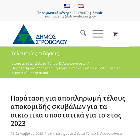
Τηλεφωνικό κέντρο:
22470470 |
Email:
municipality@strovolos.org.cy
Τελευταίες ειδήσεις
Είσαστε εδώ:
Δελτία Τύπου & Ανακοινώσεις
/
Παράταση για αποπληρωμή τέλους αποκομιδής σκυβάλων για τα
οικιστικά υποστατικά...
Παράταση για αποπληρωμή τέλους
αποκομιδής σκυβάλων για τα
οικιστικά υποστατικά για το έτος
2023
/
12 Δεκεμβρίου 2023
στην κατηγορία
Δελτία Τύπου & Ανακοινώσεις