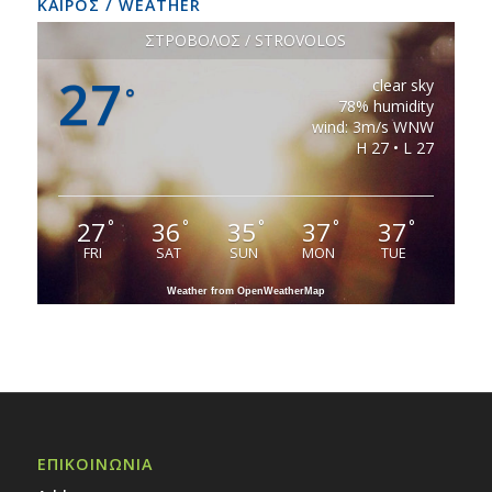
ΚΑΙΡΟΣ / WEATHER
ΣΤΡΟΒΟΛΟΣ / STROVOLOS
27
clear sky
°
78% humidity
wind: 3m/s WNW
H 27 • L 27
27
36
35
37
37
°
°
°
°
°
FRI
SAT
SUN
MON
TUE
Weather from OpenWeatherMap
ΕΠΙΚΟΙΝΩΝΙΑ