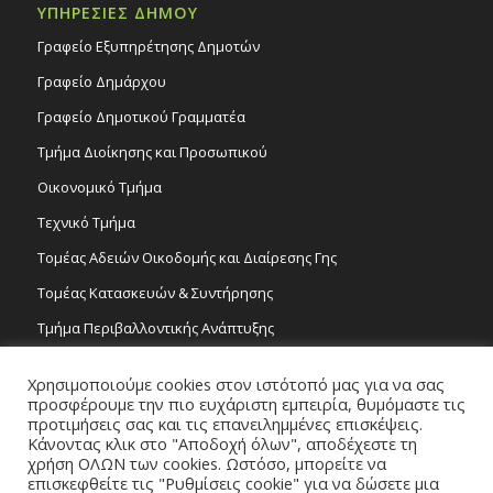
ΥΠΗΡΕΣΙΕΣ ΔΗΜΟΥ
Γραφείο Εξυπηρέτησης Δημοτών
Γραφείο Δημάρχου
Γραφείο Δημοτικού Γραμματέα
Τμήμα Διοίκησης και Προσωπικού
Οικονομικό Τμήμα
Τεχνικό Τμήμα
Τομέας Αδειών Οικοδομής και Διαίρεσης Γης
Τομέας Κατασκευών & Συντήρησης
Τμήμα Περιβαλλοντικής Ανάπτυξης
Tμήμα Δημόσιας Υγείας και Καθαριότητας
Χρησιμοποιούμε cookies στον ιστότοπό μας για να σας
Τομέας Γραμμάτων και Τεχνών
προσφέρουμε την πιο ευχάριστη εμπειρία, θυμόμαστε τις
προτιμήσεις σας και τις επανειλημμένες επισκέψεις.
Τροχονομία
Κάνοντας κλικ στο "Αποδοχή όλων", αποδέχεστε τη
χρήση ΟΛΩΝ των cookies. Ωστόσο, μπορείτε να
επισκεφθείτε τις "Ρυθμίσεις cookie" για να δώσετε μια