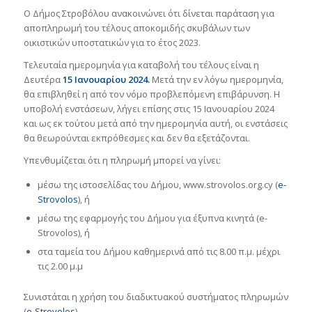
Ο Δήμος Στροβόλου ανακοινώνει ότι δίνεται παράταση για
αποπληρωμή του τέλους αποκομιδής σκυβάλων των
οικιστικών υποστατικών για το έτος 2023.
Τελευταία ημερομηνία για καταβολή του τέλους είναι η
Δευτέρα
15 Ιανουαρίου 2024.
Μετά την εν λόγω ημερομηνία,
θα επιβληθεί η από τον νόμο προβλεπόμενη επιβάρυνση. Η
υποβολή ενστάσεων, λήγει επίσης στις 15 Ιανουαρίου 2024
και ως εκ τούτου μετά από την ημερομηνία αυτή, οι ενστάσεις
θα θεωρούνται εκπρόθεσμες και δεν θα εξετάζονται.
Υπενθυμίζεται ότι η πληρωμή μπορεί να γίνει:
μέσω της ιστοσελίδας του Δήμου, www.strovolos.org.cy (
e-
Strovolos
), ή
μέσω της εφαρμογής του Δήμου για έξυπνα κινητά (e-
Strovolos), ή
στα ταμεία του Δήμου καθημερινά από τις 8.00 π.μ. μέχρι
τις 2.00 μ.μ
Συνιστάται η χρήση του διαδικτυακού συστήματος πληρωμών
(
e-Strovolos
).