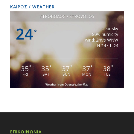
ΚΑΙΡΟΣ / WEATHER
ΣΤΡΟΒΟΛΟΣ / STROVOLOS
24
clear sky
°
80% humidity
wind: 2m/s WNW
H 24 • L 24
35
35
37
37
38
°
°
°
°
°
FRI
SAT
SUN
MON
TUE
Weather from OpenWeatherMap
ΕΠΙΚΟΙΝΩΝΙΑ