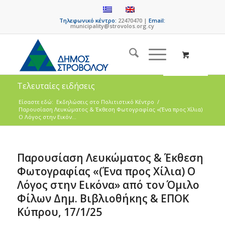
Τηλεφωνικό κέντρο:
22470470 |
Email:
municipality@strovolos.org.cy
Τελευταίες ειδήσεις
Είσαστε εδώ:
Eκδηλώσεις στο Πολιτιστικό Κέντρο
/
Παρουσίαση Λευκώματος & Έκθεση Φωτογραφίας «(Ένα προς Χίλια)
Ο Λόγος στην Εικόν...
Παρουσίαση Λευκώματος & Έκθεση
Φωτογραφίας «(Ένα προς Χίλια) Ο
Λόγος στην Εικόνα» από τον Όμιλο
Φίλων Δημ. Βιβλιοθήκης & ΕΠΟΚ
Κύπρου, 17/1/25