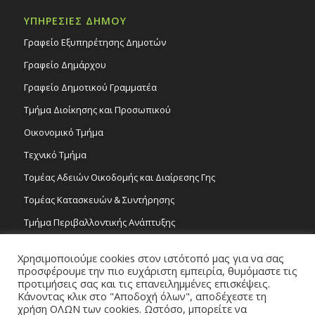
ΥΠΗΡΕΣΙΕΣ ΔΗΜΟΥ
Γραφείο Εξυπηρέτησης Δημοτών
Γραφείο Δημάρχου
Γραφείο Δημοτικού Γραμματέα
Τμήμα Διοίκησης και Προσωπικού
Οικονομικό Τμήμα
Τεχνικό Τμήμα
Τομέας Αδειών Οικοδομής και Διαίρεσης Γης
Τομέας Κατασκευών & Συντήρησης
Τμήμα Περιβαλλοντικής Ανάπτυξης
Tμήμα Δημόσιας Υγείας και Καθαριότητας
Χρησιμοποιούμε cookies στον ιστότοπό μας για να σας
Τομέας Γραμμάτων και Τεχνών
προσφέρουμε την πιο ευχάριστη εμπειρία, θυμόμαστε τις
προτιμήσεις σας και τις επανειλημμένες επισκέψεις.
Τροχονομία
Κάνοντας κλικ στο "Αποδοχή όλων", αποδέχεστε τη
χρήση ΟΛΩΝ των cookies. Ωστόσο, μπορείτε να