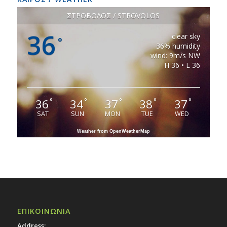
ΣΤΡΟΒΟΛΟΣ / STROVOLOS
36
clear sky
°
36% humidity
wind: 9m/s NW
H 36 • L 36
36
34
37
38
37
°
°
°
°
°
SAT
SUN
MON
TUE
WED
Weather from OpenWeatherMap
ΕΠΙΚΟΙΝΩΝΙΑ
Address: