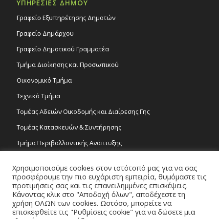
ΥΠΗΡΕΣΙΕΣ ΔΗΜΟΥ
Γραφείο Εξυπηρέτησης Δημοτών
Γραφείο Δημάρχου
Γραφείο Δημοτικού Γραμματέα
Τμήμα Διοίκησης και Προσωπικού
Οικονομικό Τμήμα
Τεχνικό Τμήμα
Τομέας Αδειών Οικοδομής και Διαίρεσης Γης
Τομέας Κατασκευών & Συντήρησης
Τμήμα Περιβαλλοντικής Ανάπτυξης
Tμήμα Δημόσιας Υγείας και Καθαριότητας
Χρησιμοποιούμε cookies στον ιστότοπό μας για να σας
Τομέας Γραμμάτων και Τεχνών
προσφέρουμε την πιο ευχάριστη εμπειρία, θυμόμαστε τις
προτιμήσεις σας και τις επανειλημμένες επισκέψεις.
Τροχονομία
Κάνοντας κλικ στο "Αποδοχή όλων", αποδέχεστε τη
χρήση ΟΛΩΝ των cookies. Ωστόσο, μπορείτε να
επισκεφθείτε τις "Ρυθμίσεις cookie" για να δώσετε μια