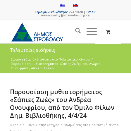
Τηλεφωνικό κέντρο:
22470470 |
Email:
municipality@strovolos.org.cy
Τελευταίες ειδήσεις
Είσαστε εδώ:
Eκδηλώσεις στο Πολιτιστικό Κέντρο
/
Παρουσίαση μυθιστορήματος «Σάπιες Ζωές» του Ανδρέα
Ονουφρίου, από τον Όμιλο...
Παρουσίαση μυθιστορήματος
«Σάπιες Ζωές» του Ανδρέα
Ονουφρίου, από τον Όμιλο Φίλων
Δημ. Βιβλιοθήκης, 4/4/24
/
4 Απριλίου 2024
στην κατηγορία
Eκδηλώσεις στο Πολιτιστικό Κέντρο
,