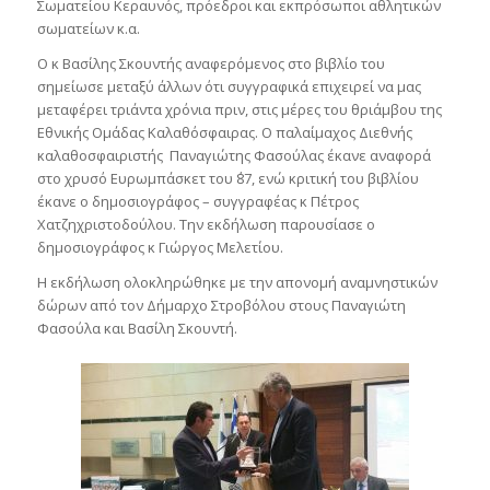
Σωματείου Κεραυνός, πρόεδροι και εκπρόσωποι αθλητικών
σωματείων κ.α.
Ο κ Βασίλης Σκουντής αναφερόμενος στο βιβλίο του
σημείωσε μεταξύ άλλων ότι συγγραφικά επιχειρεί να μας
μεταφέρει τριάντα χρόνια πριν, στις μέρες του θριάμβου της
Εθνικής Ομάδας Καλαθόσφαιρας. Ο παλαίμαχος Διεθνής
καλαθοσφαιριστής Παναγιώτης Φασούλας έκανε αναφορά
στο χρυσό Ευρωμπάσκετ του ΄87, ενώ κριτική του βιβλίου
έκανε ο δημοσιογράφος – συγγραφέας κ Πέτρος
Χατζηχριστοδούλου. Την εκδήλωση παρουσίασε ο
δημοσιογράφος κ Γιώργος Μελετίου.
Η εκδήλωση ολοκληρώθηκε με την απονομή αναμνηστικών
δώρων από τον Δήμαρχο Στροβόλου στους Παναγιώτη
Φασούλα και Βασίλη Σκουντή.