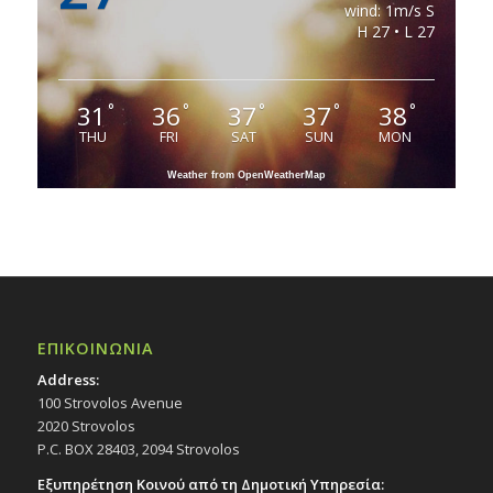
wind: 1m/s S
H 27 • L 27
31
36
37
37
38
°
°
°
°
°
THU
FRI
SAT
SUN
MON
Weather from OpenWeatherMap
ΕΠΙΚΟΙΝΩΝΙΑ
Address:
100 Strovolos Avenue
2020 Strovolos
P.C. BOX 28403, 2094 Strovolos
Εξυπηρέτηση Κοινού από τη Δημοτική Υπηρεσία: