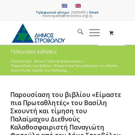
Τηλεφωνικό κέντρο:
22470470 |
Email:
municipality@strovolos.org.cy
Τελευταίες ειδήσεις
Είσαστε εδώ:
Δελτία Τύπου & Ανακοινώσεις
/
Παρουσίαση του βιβλίου «Είμαστε πια Πρωταθλητές» του Βασίλη
Σκουντή και τίμηση του Παλαίμαχ...
Παρουσίαση του βιβλίου «Είμαστε
πια Πρωταθλητές» του Βασίλη
Σκουντή και τίμηση του
Παλαίμαχου Διεθνούς
Καλαθοσφαιριστή Παναγιώτη