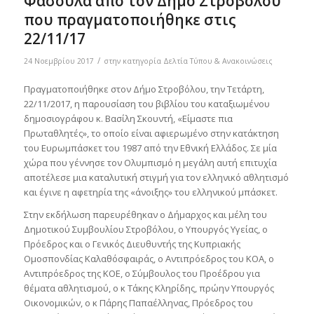
Φασούλα από τον Δήμο Στροβόλου
που πραγματοποιήθηκε στις
22/11/17
/
24 Νοεμβρίου 2017
στην κατηγορία
Δελτία Τύπου & Ανακοινώσεις
Πραγματοποιήθηκε στον Δήμο Στροβόλου, την Τετάρτη,
22/11/2017, η παρουσίαση του βιβλίου του καταξιωμένου
δημοσιογράφου κ. Βασίλη Σκουντή, «Είμαστε πια
Πρωταθλητές», το οποίο είναι αφιερωμένο στην κατάκτηση
του Ευρωμπάσκετ του 1987 από την Εθνική Ελλάδος. Σε μία
χώρα που γέννησε τον Ολυμπισμό η μεγάλη αυτή επιτυχία
αποτέλεσε μια καταλυτική στιγμή για τον ελληνικό αθλητισμό
και έγινε η αφετηρία της «άνοιξης» του ελληνικού μπάσκετ.
Στην εκδήλωση παρευρέθηκαν ο Δήμαρχος και μέλη του
Δημοτικού Συμβουλίου Στροβόλου, ο Υπουργός Υγείας, ο
Πρόεδρος και ο Γενικός Διευθυντής της Κυπριακής
Ομοσπονδίας Καλαθόσφαιράς, ο Αντιπρόεδρος του ΚΟΑ, ο
Αντιπρόεδρος της ΚΟΕ, ο Σύμβουλος του Προέδρου για
θέματα αθλητισμού, ο κ Τάκης Κληρίδης, πρώην Υπουργός
Οικονομικών, ο κ Πάρης Παπαέλληνας, Πρόεδρος του