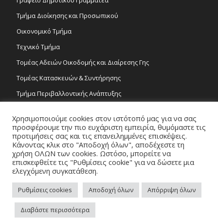
Τμήμα Διοίκησης και Προσωπικού
Οικονομικό Τμήμα
Τεχνικό Τμήμα
Τομέας Αδειών Οικοδομής και Διαίρεσης Γης
Τομέας Κατασκευών & Συντήρησης
Τμήμα Περιβαλλοντικής Ανάπτυξης
Tμήμα Δημόσιας Υγείας και Καθαριότητας
Χρησιμοποιούμε cookies στον ιστότοπό μας για να σας
Τομέας Γραμμάτων και Τεχνών
προσφέρουμε την πιο ευχάριστη εμπειρία, θυμόμαστε τις
προτιμήσεις σας και τις επανειλημμένες επισκέψεις.
Τροχονομία
Κάνοντας κλικ στο "Αποδοχή όλων", αποδέχεστε τη
χρήση ΟΛΩΝ των cookies. Ωστόσο, μπορείτε να
επισκεφθείτε τις "Ρυθμίσεις cookie" για να δώσετε μια
ελεγχόμενη συγκατάθεση.
Ρυθμίσεις cookies
Αποδοχή όλων
Απόρριψη όλων
Copyright 2026 © Δήμος Στροβόλου, All Rights Reserved. / Powered by
Διαβάστε περισσότερα
NETinfo Plc