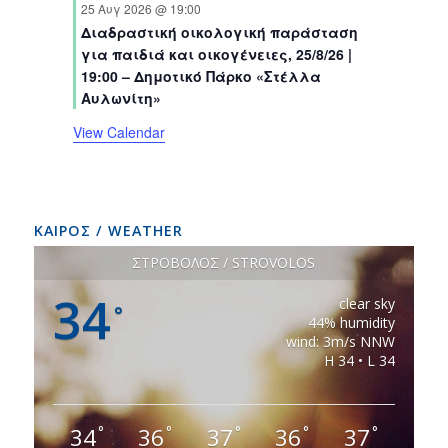
t
t
t
t
t
t
t
25 Αυγ 2026 @ 19:00
n
n
n
n
n
n
n
s
s
s
s
s
s
Διαδραστική οικολογική παράσταση
t
t
t
t
t
t
t
για παιδιά και οικογένειες, 25/8/26 |
s
s
s
s
s
s
s
19:00 – Δημοτικό Πάρκο «Στέλλα
Αυλωνίτη»
View Calendar
ΚΑΙΡΟΣ / WEATHER
ΣΤΡΟΒΟΛΟΣ / STROVOLOS
34
clear sky
°
44% humidity
wind: 3m/s NNW
H 34 • L 34
34
36
37
36
37
°
°
°
°
°