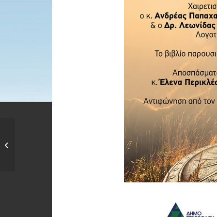
Παρουσίαση του
βιβλίου του Κυριάκου
Ιακωβίδη...