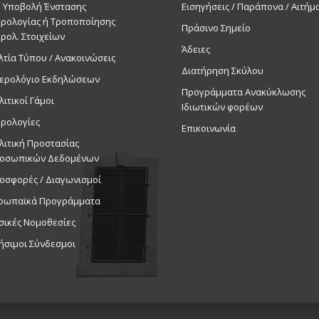
. Υποβολή Ένστασης
Εισηγήσεις / Παράπονα / Αιτήμ
ρολογίας ή Τροποποίησης
Πράσινο Σημείο
ρολ. Στοιχείων
Άδειες
λτία Τύπου / Ανακοινώσεις
Διατήρηση Σκύλου
ερολόγιο Εκδηλώσεων
Προγράμματα Ανακύκλωσης
λιτικοί Γάμοι
Ιδιωτικών φορέων
ρολογίες
Επικοινωνία
λιτική Προστασίας
οσωπικών Δεδομένων
οσφορές / Διαγωνισμοί
ρωπαϊκά Προγράμματα
σικές Νομοθεσίες
ήσιμοι Σύνδεσμοι