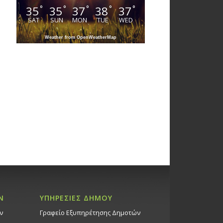
35
35
37
38
37
°
°
°
°
°
SAT
SUN
MON
TUE
WED
Weather from OpenWeatherMap
Ν
ΥΠΗΡΕΣΙΕΣ ΔΗΜΟΥ
ν
Γραφείο Εξυπηρέτησης Δημοτών