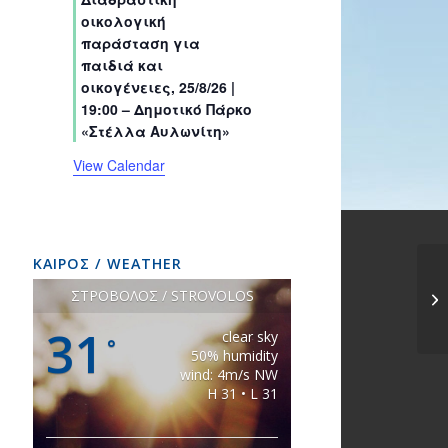
s
s
s
s
s
s
t
t
t
t
t
t
t
οικολογική
s
s
s
s
s
s
s
παράσταση για
παιδιά και
οικογένειες, 25/8/26 |
19:00 – Δημοτικό Πάρκο
«Στέλλα Αυλωνίτη»
View Calendar
ΚΑΙΡΟΣ / WEATHER
ΣΤΡΟΒΟΛΟΣ / STROVOLOS
31
clear sky
°
50% humidity
wind: 4m/s NW
H 31 • L 31