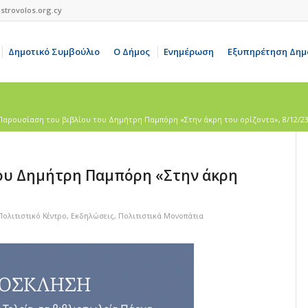
strovolos.org.cy
Δημοτικό Συμβούλιο
Ο Δήμος
Ενημέρωση
Εξυπηρέτηση Δημ
Παρουσίαση του βιβλίου του Δημήτρη Παμπόρη «Στην άκρη του ορίζοντα», 8/12/23.
ου Δημήτρη Παμπόρη «Στην άκρη
ολιτιστικό Κέντρο
,
Εκδηλώσεις
,
Πολιτιστικά Μονοπάτια