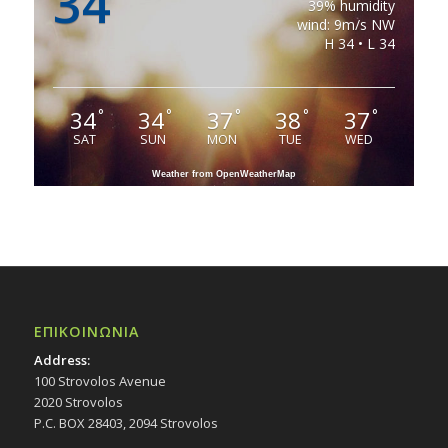
34
39% humidity
wind: 9m/s NW
H 34 • L 34
34
34
37
38
37
°
°
°
°
°
SAT
SUN
MON
TUE
WED
Weather from OpenWeatherMap
ΕΠΙΚΟΙΝΩΝΙΑ
Address:
100 Strovolos Avenue
2020 Strovolos
P.C. BOX 28403, 2094 Strovolos