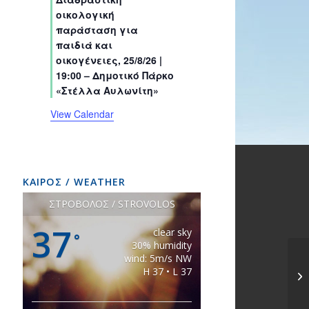
s
s
s
s
s
s
t
t
t
t
t
t
t
οικολογική
s
s
s
s
s
s
s
παράσταση για
παιδιά και
οικογένειες, 25/8/26 |
19:00 – Δημοτικό Πάρκο
«Στέλλα Αυλωνίτη»
View Calendar
ΚΑΙΡΟΣ / WEATHER
ΣΤΡΟΒΟΛΟΣ / STROVOLOS
37
clear sky
°
30% humidity
wind: 5m/s NW
H 37 • L 37