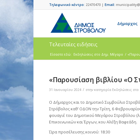
Τηλεφωνικό κέντρο:
22470470 |
Email:
municipality@
Δήμαρχος
Τελευταίες ειδήσεις
Είσαστε εδώ:
Eκδηλώσεις στο Δημ. Mέγαρο
/
«Παρου
«Παρουσίαση βιβλίου «Ο Στ
/
31 Ιανουαρίου 2024
στην κατηγορία
Eκδηλώσεις στο
Ο Δήμαρχος και το Δημοτικό Συμβούλιο Στροβ
Στρόβολος καθ’ ΟΔΟΝ την Τρίτη, 6 Φεβρουαρίο
φουαγιέ του Δημοτικού Μεγάρου Στροβόλου (λ
Επικοινωνιών και Έργων, κου Αλέξη Βαφεάδη.
Ώρα προσέλευσης κοινού: 18:30