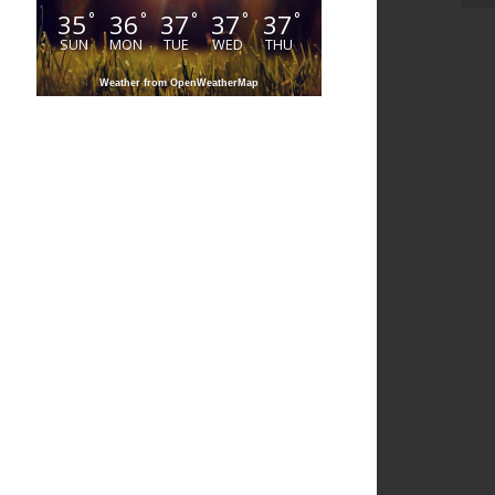
35
36
37
37
37
°
°
°
°
°
SUN
MON
TUE
WED
THU
Weather from OpenWeatherMap