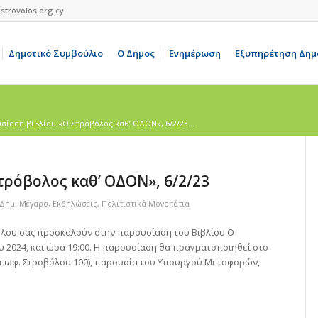
strovolos.org.cy
Δημοτικό Συμβούλιο
Ο Δήμος
Ενημέρωση
Εξυπηρέτηση Δημ
σίαση βιβλίου «Ο Στρόβολος καθ’ ΟΔΟΝ», 6/2/23...
ρόβολος καθ’ ΟΔΟΝ», 6/2/23
 Δημ. Mέγαρο
,
Εκδηλώσεις
,
Πολιτιστικά Μονοπάτια
όλου σας προσκαλούν στην παρουσίαση του Βιβλίου Ο
υ 2024, και ώρα 19:00. Η παρουσίαση θα πραγματοποιηθεί στο
εωφ. Στροβόλου 100), παρουσία του Υπουργού Μεταφορών,