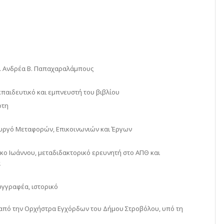
κ. Ανδρέα Β. Παπαχαραλάμπους
κπαιδευτικό και εμπνευστή του βιβλίου
ότη
ουργό Μεταφορών, Επικοινωνιών και Έργων
κο Ιωάννου, μεταδιδακτορικό ερευνητή στο ΑΠΘ και
α
υγγραφέα, ιστορικό
από την Ορχήστρα Εγχόρδων του Δήμου Στροβόλου, υπό τη