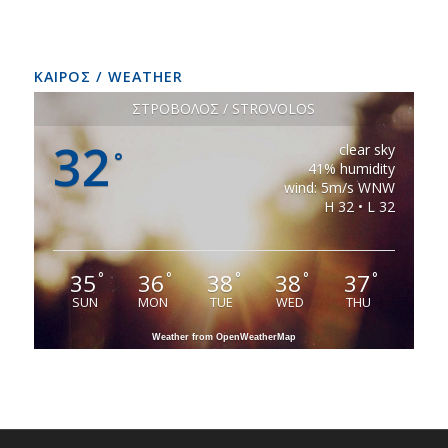
ΚΑΙΡΟΣ / WEATHER
ΣΤΡΟΒΟΛΟΣ / STROVOLOS
32
clear sky
°
41% humidity
wind: 5m/s WNW
H 32 • L 32
35
36
38
38
37
°
°
°
°
°
SUN
MON
TUE
WED
THU
Weather from OpenWeatherMap