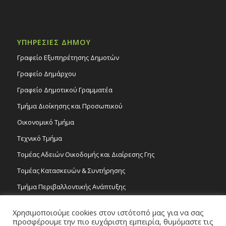
ΥΠΗΡΕΣΙΕΣ ΔΗΜΟΥ
Γραφείο Εξυπηρέτησης Δημοτών
Γραφείο Δημάρχου
Γραφείο Δημοτικού Γραμματέα
Τμήμα Διοίκησης και Προσωπικού
Οικονομικό Τμήμα
Τεχνικό Τμήμα
Τομέας Αδειών Οικοδομής και Διαίρεσης Γης
Τομέας Κατασκευών & Συντήρησης
Τμήμα Περιβαλλοντικής Ανάπτυξης
Tμήμα Δημόσιας Υγείας και Καθαριότητας
Χρησιμοποιούμε cookies στον ιστότοπό μας για να σας
Τομέας Γραμμάτων και Τεχνών
προσφέρουμε την πιο ευχάριστη εμπειρία, θυμόμαστε τις