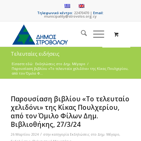
Τηλεφωνικό κέντρο:
22470470 |
Email:
municipality@strovolos.org.cy
Τελευταίες ειδήσεις
Είσαστε εδώ:
Eκδηλώσεις στο Δημ. Mέγαρο
/
Παρουσίαση βιβλίου «Το τελευταίο χελιδόνι» της Κίκας Πουλχερίου,
από τον Όμιλο Φ...
Παρουσίαση βιβλίου «Το τελευταίο
χελιδόνι» της Κίκας Πουλχερίου,
από τον Όμιλο Φίλων Δημ.
Βιβλιοθήκης, 27/3/24
/
26 Μαρτίου 2024
στην κατηγορία
Eκδηλώσεις στο Δημ. Mέγαρο
,