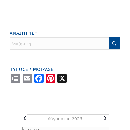
ΑΝΑΖΗΤΗΣΗ
ΤΥΠΩΣΕ / ΜΟΙΡΑΣΕ
Print
Email
Facebook
Pinterest
X
Αύγουστος 2026
Δ
Τ
Τ
Π
Π
Σ
Κ