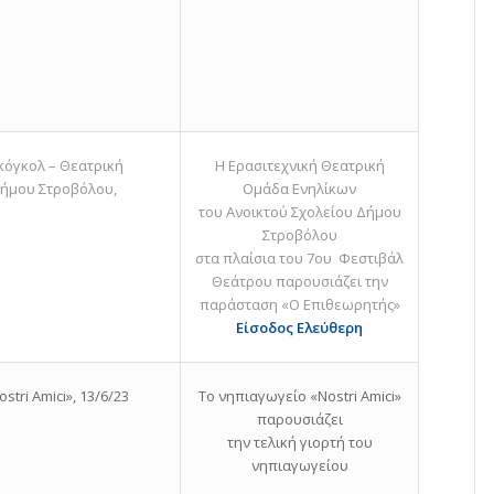
Γκόγκολ – Θεατρική
Η Ερασιτεχνική Θεατρική
Δήμου Στροβόλου,
Ομάδα Ενηλίκων
του Ανοικτού Σχολείου Δήμου
Στροβόλου
στα πλαίσια του 7ου Φεστιβάλ
Θεάτρου παρουσιάζει την
παράσταση «Ο Επιθεωρητής»
Είσοδος Ελεύθερη
tri Amici», 13/6/23
Το νηπιαγωγείο «Nostri Amici»
παρουσιάζει
την τελική γιορτή του
νηπιαγωγείου