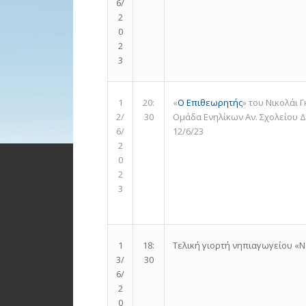
6/
2
0
2
3
«
Ο Επιθεωρητής
» του Νικολάι 
1
20:
Ομάδα Ενηλίκων Αν. Σχολείου 
2/
30
12/6/23
6/
2
0
2
3
Τελική γιορτή νηπιαγωγείου «Nos
1
18:
3/
30
6/
2
0