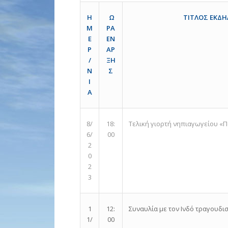
Ω
Η
ΤΙΤΛΟΣ ΕΚΔ
ΡΑ
Μ
ΕΝ
Ε
ΑΡ
Ρ
ΞΗ
/
Σ
Ν
Ι
Α
Τελική γιορτή νηπιαγωγείου «Π
8/
18:
6/
00
2
0
2
3
Συναυλία με τον Ινδό τραγουδισ
1
12:
1/
00