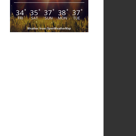
34
35
37
38
37
°
°
°
°
°
FRI
SAT
SUN
MON
TUE
Weather from OpenWeatherMap