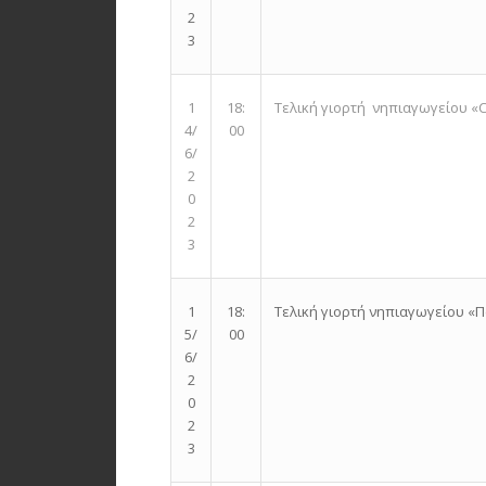
2
3
Τελική γιορτή νηπιαγωγείου «Ca
1
18:
4/
00
6/
2
0
2
3
Τελική γιορτή νηπιαγωγείου «Πα
1
18:
5/
00
6/
2
0
2
3