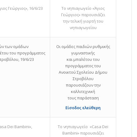
ιος Γεώργιος», 16/6/23
Το νηπιαγωγείο «Άγιος
Γεώργιος» παρουσιάζει
την τελική γιορτή του
νηπιαγωγείου
ιών των ομάδων
Οι ομάδες παιδιών ρυθμικής
λέτου του προγράμματος
γυμναστικής
τροβόλου, 19/6/23
και μπαλέτου του
προγράμματος του
Ανοικτού Σχολείου Δήμου
Στροβόλου
παρουσιάζουν την
καλλιτεχνική
τους παράσταση
Είσοδος ελεύθερη
asa Dei Bambini»,
Το νηπιαγωγείο «Casa Dei
Bambini» παρουσιάζει