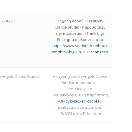
, 27/6/23
Η Σχολή Χορού «Creativity
Dance Studio» παρουσιάζει
την παράσταση «Think big»
Εισιτήρια πωλούνται από
https://www.soldoutticketbox.c
om/think-big-jun-2023/?lang=en
Angels Dance Studio»,
Η σχολή χορού «Angels Dance
Studio» παρουσιάζει
την Θεατρική
μουσικοχορευτική παράσταση
«
Οικογενειακές Ιστορίε
ς»
Διαθέσιμα εισιτήρια από
15/6/23 στην Tickethour