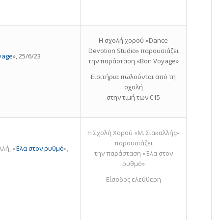
Η σχολή χορού «Dance
Devotion Studio» παρουσιάζει
yage
», 25/6/23
την παράσταση «Bon Voyage»
Εισιτήρια πωλούνται από τη
σχολή
στην τιμή των €15
Η Σχολή Χορού «Μ. Σιακαλλής»
παρουσιάζει
λή, «
Έλα στον ρυθμό
»,
την παράσταση «Έλα στον
ρυθμό»
Είσοδος ελεύθερη