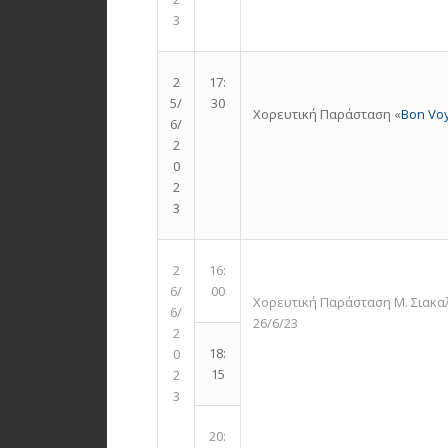
3
2
17:
5/
30
Χορευτική Παράσταση «
Bon Vo
6/
2
0
2
3
2
16:
6/
00
Χορευτική Παράσταση Μ. Σιακαλ
6/
26/6/23
2
18:
0
15
2
3
20: