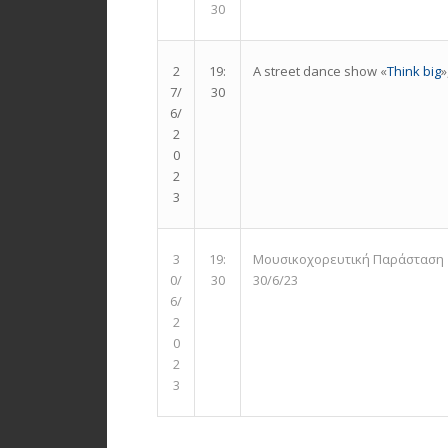
30
A street dance show «
Think big
»
2
19:
7/
30
6/
2
0
2
3
Μουσικοχορευτική Παράσταση «
3
19:
30/6/23
0/
30
6/
2
0
2
3