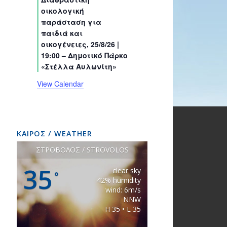
s
s
s
s
s
s
t
t
t
t
t
t
t
οικολογική
s
s
s
s
s
s
s
παράσταση για
παιδιά και
οικογένειες, 25/8/26 |
19:00 – Δημοτικό Πάρκο
«Στέλλα Αυλωνίτη»
View Calendar
ΚΑΙΡΟΣ / WEATHER
ΣΤΡΟΒΟΛΟΣ / STROVOLOS
35
clear sky
°
42% humidity
wind: 6m/s
NNW
H 35 • L 35