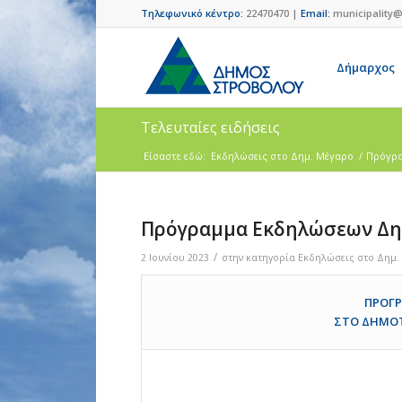
Τηλεφωνικό κέντρο:
22470470 |
Email:
municipality@
Δήμαρχος
Τελευταίες ειδήσεις
Είσαστε εδώ:
Eκδηλώσεις στο Δημ. Mέγαρο
/
Πρόγρα
Πρόγραμμα Εκδηλώσεων Δημ
/
2 Ιουνίου 2023
στην κατηγορία
Eκδηλώσεις στο Δημ.
ΠΡΟΓ
ΣΤΟ ΔΗΜΟΤ