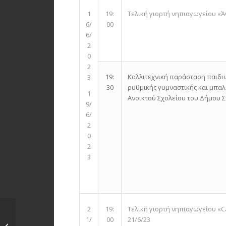
Τελική γιορτή νηπιαγωγείου «Άγ
1
19:
6/
00
6/
2
0
2
Καλλιτεχνική παράσταση παιδ
19:
3
ρυθμικής γυμναστικής και μπα
30
1
Ανοικτού Σχολείου του Δήμου Σ
9/
6/
2
0
2
3
Τελική γιορτή νηπιαγωγείου «C
2
19:
Εθιμοτυπική
21/6/23
1/
00
συνάντηση του