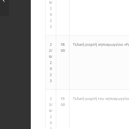
6/
Πρέσβη της
2
Ουκρανίας...
0
2
3
Τελική γιορτή νηπιαγωγείου «Fu
2
18:
2/
00
6/
2
0
2
3
Τελική γιορτή του νηπιαγωγείου 
2
19:
3/
00
6/
2
0
2