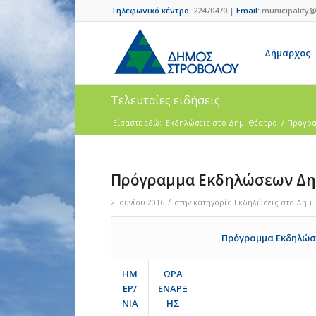
Τηλεφωνικό κέντρο:
22470470 |
Email:
municipality@
Δήμαρχος
Τελευταίες ειδήσεις
Είσαστε εδώ:
Eκδηλώσεις στο Δημ. Θέατρο
/
Πρόγρα
Πρόγραμμα Εκδηλώσεων Δημ
/
2 Ιουνίου 2016
στην κατηγορία
Eκδηλώσεις στο Δημ.
Πρόγραμμα Εκδηλώσε
ΗΜ
ΩΡΑ
ΕΡ/
ΕΝΑΡΞ
ΝΙΑ
ΗΣ