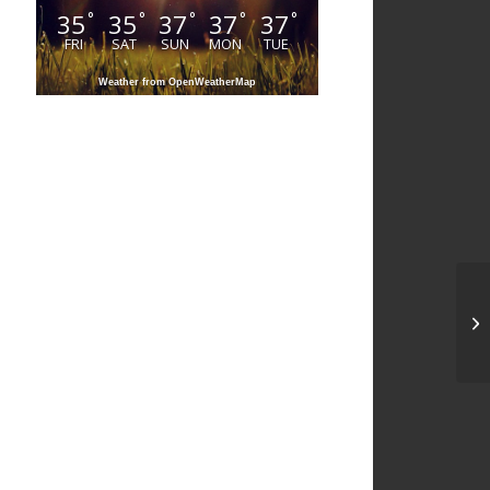
35
35
37
37
37
°
°
°
°
°
FRI
SAT
SUN
MON
TUE
Weather from OpenWeatherMap