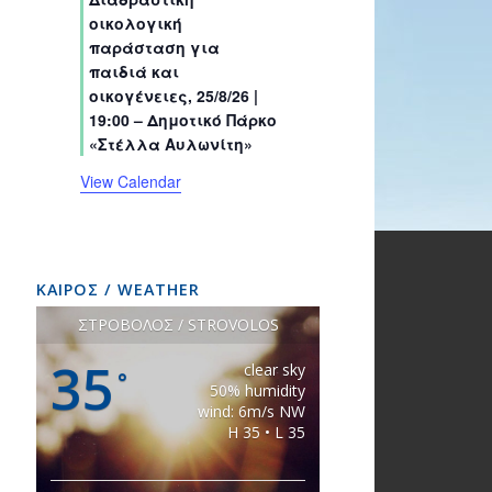
s
s
s
s
s
s
t
t
t
t
t
t
t
οικολογική
s
s
s
s
s
s
s
παράσταση για
παιδιά και
οικογένειες, 25/8/26 |
19:00 – Δημοτικό Πάρκο
«Στέλλα Αυλωνίτη»
View Calendar
ΚΑΙΡΟΣ / WEATHER
ΣΤΡΟΒΟΛΟΣ / STROVOLOS
35
clear sky
°
50% humidity
wind: 6m/s NW
H 35 • L 35