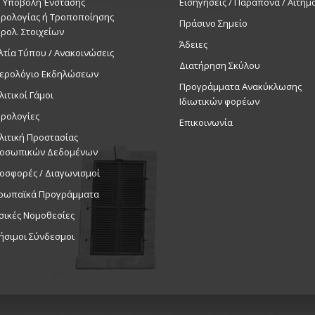
. Υποβολή Ένστασης
Εισηγήσεις / Παράπονα / Αιτήμ
ρολογίας ή Τροποποίησης
Πράσινο Σημείο
ρολ. Στοιχείων
Άδειες
λτία Τύπου / Ανακοινώσεις
Διατήρηση Σκύλου
ερολόγιο Εκδηλώσεων
Προγράμματα Ανακύκλωσης
λιτικοί Γάμοι
Ιδιωτικών φορέων
ρολογίες
Επικοινωνία
λιτική Προστασίας
οσωπικών Δεδομένων
οσφορές / Διαγωνισμοί
ρωπαϊκά Προγράμματα
σικές Νομοθεσίες
ήσιμοι Σύνδεσμοι