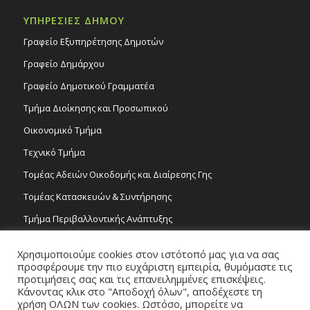
ΥΠΗΡΕΣΙΕΣ ΔΗΜΟΥ
Γραφείο Εξυπηρέτησης Δημοτών
Γραφείο Δημάρχου
Γραφείο Δημοτικού Γραμματέα
Τμήμα Διοίκησης και Προσωπικού
Οικονομικό Τμήμα
Τεχνικό Τμήμα
Τομέας Αδειών Οικοδομής και Διαίρεσης Γης
Τομέας Κατασκευών & Συντήρησης
Τμήμα Περιβαλλοντικής Ανάπτυξης
Tμήμα Δημόσιας Υγείας και Καθαριότητας
Χρησιμοποιούμε cookies στον ιστότοπό μας για να σας
Τομέας Γραμμάτων και Τεχνών
προσφέρουμε την πιο ευχάριστη εμπειρία, θυμόμαστε τις
προτιμήσεις σας και τις επανειλημμένες επισκέψεις.
Τροχονομία
Κάνοντας κλικ στο "Αποδοχή όλων", αποδέχεστε τη
χρήση ΟΛΩΝ των cookies. Ωστόσο, μπορείτε να