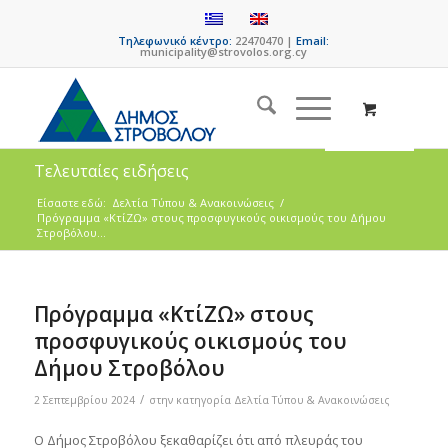
Τηλεφωνικό κέντρο:
22470470 |
Email:
municipality@strovolos.org.cy
Τελευταίες ειδήσεις
Είσαστε εδώ:
Δελτία Τύπου & Ανακοινώσεις
/
Πρόγραμμα «ΚτίΖΩ» στους προσφυγικούς οικισμούς του Δήμου
Στροβόλου...
Πρόγραμμα «ΚτίΖΩ» στους
προσφυγικούς οικισμούς του
Δήμου Στροβόλου
/
2 Σεπτεμβρίου 2024
στην κατηγορία
Δελτία Τύπου & Ανακοινώσεις
Ο Δήμος Στροβόλου ξεκαθαρίζει ότι από πλευράς του