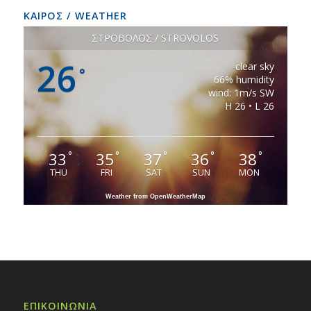
ΚΑΙΡΟΣ / WEATHER
ΣΤΡΟΒΟΛΟΣ / STROVOLOS
26
clear sky
°
66% humidity
wind: 1m/s SW
H 26 • L 26
33
35
37
36
38
°
°
°
°
°
THU
FRI
SAT
SUN
MON
Weather from OpenWeatherMap
ΕΠΙΚΟΙΝΩΝΙΑ