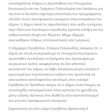
υποστηρίζεται πλήρως η προσπάθεια του Υπουργείου
Εσωτερικών και του Τμήματος Πολεοδομίας και Οικήσεως για
την όσο το δυνατόν ταχύτερη υλοποίηση του προγράμματος
«ΚτίΖΩ» στους προσφυγικούς οικισμούς στην επικράτεια του
Δήμου. Ο Δήμος ασκεί τις αρμοδιότητες που ορίζει η κείμενη
περί Οδών και Οικοδομών νομοθεσία, έχοντας υπόψη και την
ανθρωπιστική πτυχή του θέματος. Mέχρι σήμερα
εκκενώθηκαν πλήρως 4 πολυκατοικίες και 5 μερικώς.
Ο Δήμαρχος Στροβόλου, Σταύρος Σταυρινίδης, ανέφερε ότι ο
Δήμος σε στενή συνεργασία με το Υπουργείο Εσωτερικών
προσπαθεί να επιλύσει τα ζητήματα που προέκυψαν με
συναινετικό τρόπο, αναφέροντας ότι δεν αποτελεί
αυτοσκοπό του Δήμου να λάβει δικαστικά μέτρα εναντίον 5
μεμονωμένων περιπτώσεων ενοίκων που αρνούνται να
εκκενώσουν κατεδαφιστέες οικοδομές στον οικισμό
Στρόβολος ΙΙΙ. Πρόσθεσε ακόμα, ότι ο Δήμος είναι έτοιμος να
υποστηρίξει οικονομικά εκεί όπου κρίνεται ότι χρειάζεται,
μέσω ειδικής πρόνοιας που διαθέτει στον προϋπολογισμό
του για τους προσφυγικούς οικισμούς.
Σημειώνεται ότι στον Δήμο Στροβόλου βρίσκονται 9