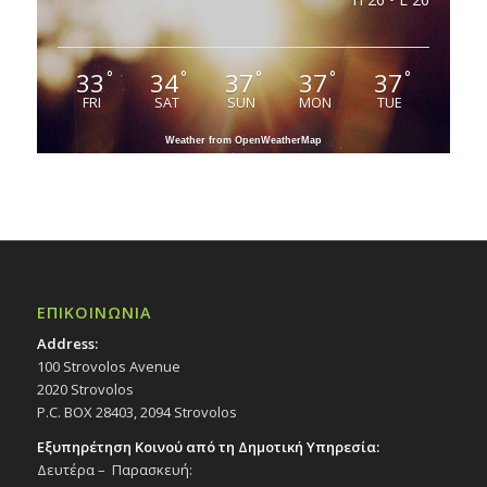
33
34
37
37
37
°
°
°
°
°
FRI
SAT
SUN
MON
TUE
Weather from OpenWeatherMap
ΕΠΙΚΟΙΝΩΝΙΑ
Address:
100 Strovolos Avenue
2020 Strovolos
P.C. BOX 28403, 2094 Strovolos
Εξυπηρέτηση Κοινού από τη Δημοτική Υπηρεσία:
Δευτέρα – Παρασκευή: