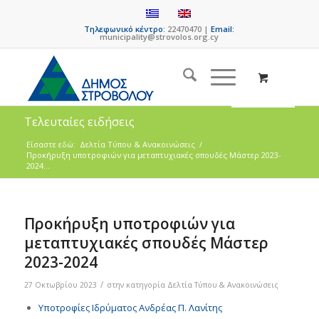
Τηλεφωνικό κέντρο:
22470470 |
Email:
municipality@strovolos.org.cy
Τελευταίες ειδήσεις
Είσαστε εδώ:
Δελτία Τύπου & Ανακοινώσεις
/
Προκήρυξη υποτροφιών για μεταπτυχιακές σπουδές Μάστερ 2023-
2024...
Προκήρυξη υποτροφιών για
μεταπτυχιακές σπουδές Μάστερ
2023-2024
/
27 Οκτωβρίου 2023
στην κατηγορία
Δελτία Τύπου & Ανακοινώσεις
Υποτροφίες Ιδρύματος Ανδρέας Π. Λανίτης