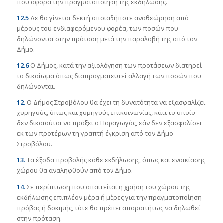
που αφορά την πραγματοποίηση της εκδήλωσης.
12.5
Δε θα γίνεται δεκτή οποιαδήποτε αναθεώρηση από
μέρους του ενδιαφερόμενου φορέα, των ποσών που
δηλώνονται στην πρόταση μετά την παραλαβή της από τον
Δήμο.
12.6
Ο Δήμος, κατά την αξιολόγηση των προτάσεων διατηρεί
το δικαίωμα όπως διαπραγματευτεί αλλαγή των ποσών που
δηλώνονται.
12.
Ο Δήμος Στροβόλου θα έχει τη δυνατότητα να εξασφαλίζει
χορηγούς, όπως και χορηγούς επικοινωνίας, κάτι το οποίο
δεν δικαιούται να πράξει ο Παραγωγός, εάν δεν εξασφαλίσει
εκ των προτέρων τη γραπτή έγκριση από τον Δήμο
Στροβόλου.
13.
Τα έξοδα προβολής κάθε εκδήλωσης, όπως και ενοικίασης
χώρου θα αναληφθούν από τον Δήμο.
14.
Σε περίπτωση που απαιτείται η χρήση του χώρου της
εκδήλωσης επιπλέον μέρα ή μέρες για την πραγματοποίηση
πρόβας ή δοκιμής, τότε θα πρέπει απαραιτήτως να δηλωθεί
στην πρόταση.