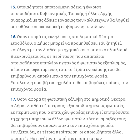
15.
Οποιαδήποτε απαιτούμενη άδεια ή έγκριση
οποιασδήποτε Κυβερνητικής, Τοπικής ή άλλης Αρχής
αναφορικά με τις άδειες εργασίας των καλλιτεχνών θα ληφθεί
με ευθύνη και οικονομική επιβάρυνση των ιδίων.
16.
Όσον αφορά τις εκδηλώσεις στο Δημοτικό Θέατρο
Στροβόλου, ο Δήμος μπορεί να προμηθεύσει, εάν ζητηθεί,
κατάλογο με τον διαθέσιμο ηχητικό και φωτιστικό εξοπλισμό.
Διευκρινίζεται ότι, σε περίπτωση που απαιτείται
οποιοσδήποτε επιπλέον ηχητικός ή φωτιστικός εξοπλισμός,
πέραν του υφιστάμενου, τότε τα έξοδα ενοικίασής του θα
επιβαρύνουν αποκλειστικά τον επιτυχόντα φορέα.
Επιπλέον, η αμοιβή του ηχολήπτη θα επιβαρύνει, επίσης, τον
επιτυχόντα φορέα.
17.
Όσον αφορά τη φωτιστική κάλυψη στο Δημοτικό Θέατρο,
ο Δήμος διαθέτει έμπειρους, εξουσιοδοτημένους φωτιστές.
Σε περίπτωση που ο επιτυχών φορέας επιθυμεί επιπρόσθετα
τη χρήση υπηρεσιών άλλων φωτιστών, τότε οι αμοιβές τους
θα επιβαρύνουν αποκλειστικά τον επιτυχόντα φορέα.
Τονίζεται ότι, σε τέτοια περίπτωση, οι οποιοιδήποτε άλλοι
φωτιστές, θα εργάζονται υπό την εποπτεία των