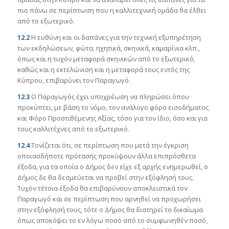
πιο πάνω σε περίπτωση που η καλλιτεχνική ομάδα θα έλθει
από το εξωτερικό.
12.2
Η ευθύνη και οι δαπάνες για την τεχνική εξυπηρέτηση
των εκδηλώσεων, φώτα, ηχητικά, σκηνικά, καμαρίνια κλπ.,
όπως και η τυχόν μεταφορά σκηνικών από το εξωτερικό,
καθώς και η εκτελώνιση και η μεταφορά τους εντός της
Κύπρου, επιβαρύνει τον Παραγωγό.
12.3
Ο Παραγωγός έχει υποχρέωση να πληρώσει όπου
προκύπτει, με βάση το νόμο, τον ανάλογο φόρο εισοδήματος
και Φόρο Προστιθέμενης Αξίας, τόσο για τον ίδιο, όσο και για
τους καλλιτέχνες από το εξωτερικό.
12.4
Τονίζεται ότι, σε περίπτωση που μετά την έγκριση
οποιασδήποτε πρότασης προκύψουν άλλα επιπρόσθετα
έξοδα, για τα οποία ο Δήμος δεν είχε εξ αρχής ενημερωθεί, ο
Δήμος δε θα δεσμεύεται να προβεί στην εξόφλησή τους.
Τυχόν τέτοια έξοδα θα επιβαρύνουν αποκλειστικά τον
Παραγωγό και σε περίπτωση που αρνηθεί να προχωρήσει
στην εξόφλησή τους, τότε ο Δήμος θα διατηρεί το δικαίωμα
όπως αποκόψει το εν λόγω ποσό από το συμφωνηθέν ποσό,