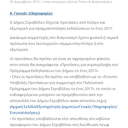
/
29 Δεκεμβρίου 2016
στην κατηγορία
Δελτία Τύπου & Ανακοινώσεις
Α. Γενικές πληροφορίες
Ο Δήμος Στροβόλου δέχεται προτάσεις από Κύπρο και
εξωτερικό για πραγματοποίηση εκδηλώσεων το έτος 2017.
Δικαίωμα συμμετοχής στο διαγωνισμό έχουν φυσικά ή νομικά
πρόσωπα που λειτουργούν νόμιμα στην Κύπρο ή στο
εξωτερικό.
Οι προτάσεις θα πρέπει να είναι σε σφραγισμένο φάκελο,
στον οποίο θα αναγράφεται «Προτάσεις για συμπερίληψη στο
Πρόγραμμα Εκδηλώσεων του Δήμου το έτος 2017».
• Όλες οι προτάσεις θα πρέπει να υποβληθούν με το «Έντυπο
Υποβολής Προτάσεων για συμμετοχή στο Πολιτιστικό
Πρόγραμμα του Δήμου Στροβόλου το έτος 2017», το οποίο οι
ενδιαφερόμενοι μπορούν να προμηθευτούν από την
ιστοσελίδα του Δήμου Στροβόλου www.strovolos.org.cy
(Αρχική Σελίδα/Εξυπηρέτηση Δημοτών/Γενικές Πληροφορίες/
Έντυπα\Αιτήσεις)
• Οι προτάσεις υποβάλλονται είτε απευθείας στο κιβώτιο
προσφορών του Δήμου Στροβόλου στη διεύθυνση Λεωφ