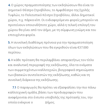
4.
Ο χώρος πραγματοποίησης των εκδηλώσεων θα είναι το
Δημοτικό Θέατρο Στροβόλου, το Αμφιθέατρο της Σχολής
Τυφλών, το Πολιτιστικό Κέντρο Στροβόλου, άλλοι δημοτικοί
χώροι, π.χ. πάρκα κλπ. Οι ενδιαφερόμενοι φορείς μπορούν να
προτείνουν οποιονδήποτε χώρο, αλλά η τελική επιλογή του
χώρου θα γίνει από τον Δήμο, με τη σύμφωνη γνώμη και του
επιτυχόντα φορέα.
5.
Η συνολική διαθέσιμη πρόνοια για την πραγματοποίηση
όλων των εκδηλώσεων που θα εγκριθούν είναι €37.000
περίπου.
6.
Η κάθε πρόταση θα περιλαμβάνει απαραιτήτως τον τίτλο
και αναλυτική περιγραφή της εκδήλωσης, όλα τα ονόματα
των συμμετεχόντων καλλιτεχνών, βιογραφικά σημειώματα
των βασικών συντελεστών της εκδήλωσης, καθώς και τη
συνολική διάρκεια της εκδήλωσης.
7.1
Ο παραγωγός θα πρέπει να εξασφαλίσει την πιο πάνω
καλλιτεχνική ομάδα, βάσει των προδιαγραφών που
αναφέρονται στο έντυπο υποβολής της πρότασής του, την
οποία ενέκρινε ο Δήμος.