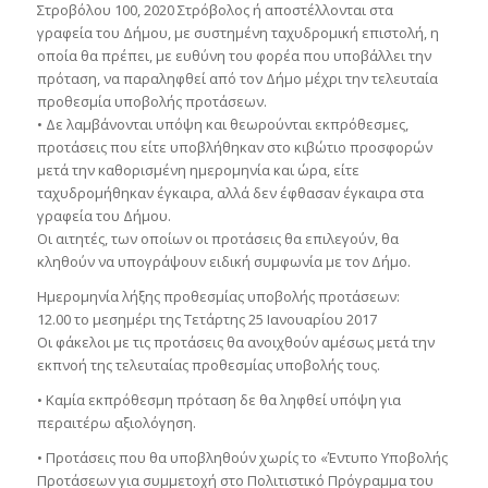
Στροβόλου 100, 2020 Στρόβολος ή αποστέλλονται στα
γραφεία του Δήμου, με συστημένη ταχυδρομική επιστολή, η
οποία θα πρέπει, με ευθύνη του φορέα που υποβάλλει την
πρόταση, να παραληφθεί από τον Δήμο μέχρι την τελευταία
προθεσμία υποβολής προτάσεων.
• Δε λαμβάνονται υπόψη και θεωρούνται εκπρόθεσμες,
προτάσεις που είτε υποβλήθηκαν στο κιβώτιο προσφορών
μετά την καθορισμένη ημερομηνία και ώρα, είτε
ταχυδρομήθηκαν έγκαιρα, αλλά δεν έφθασαν έγκαιρα στα
γραφεία του Δήμου.
Οι αιτητές, των οποίων οι προτάσεις θα επιλεγούν, θα
κληθούν να υπογράψουν ειδική συμφωνία με τον Δήμο.
Ημερομηνία λήξης προθεσμίας υποβολής προτάσεων:
12.00 το μεσημέρι της Τετάρτης 25 Ιανουαρίου 2017
Οι φάκελοι με τις προτάσεις θα ανοιχθούν αμέσως μετά την
εκπνοή της τελευταίας προθεσμίας υποβολής τους.
• Καμία εκπρόθεσμη πρόταση δε θα ληφθεί υπόψη για
περαιτέρω αξιολόγηση.
• Προτάσεις που θα υποβληθούν χωρίς το «Έντυπο Υποβολής
Προτάσεων για συμμετοχή στο Πολιτιστικό Πρόγραμμα του