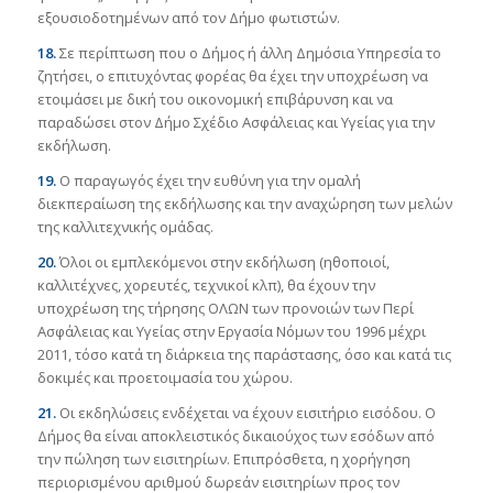
εξουσιοδοτημένων από τον Δήμο φωτιστών.
18.
Σε περίπτωση που ο Δήμος ή άλλη Δημόσια Υπηρεσία το
ζητήσει, ο επιτυχόντας φορέας θα έχει την υποχρέωση να
ετοιμάσει με δική του οικονομική επιβάρυνση και να
παραδώσει στον Δήμο Σχέδιο Ασφάλειας και Υγείας για την
εκδήλωση.
19.
Ο παραγωγός έχει την ευθύνη για την ομαλή
διεκπεραίωση της εκδήλωσης και την αναχώρηση των μελών
της καλλιτεχνικής ομάδας.
20.
Όλοι οι εμπλεκόμενοι στην εκδήλωση (ηθοποιοί,
καλλιτέχνες, χορευτές, τεχνικοί κλπ), θα έχουν την
υποχρέωση της τήρησης ΟΛΩΝ των προνοιών των Περί
Ασφάλειας και Υγείας στην Εργασία Νόμων του 1996 μέχρι
2011, τόσο κατά τη διάρκεια της παράστασης, όσο και κατά τις
δοκιμές και προετοιμασία του χώρου.
21.
Οι εκδηλώσεις ενδέχεται να έχουν εισιτήριο εισόδου. Ο
Δήμος θα είναι αποκλειστικός δικαιούχος των εσόδων από
την πώληση των εισιτηρίων. Επιπρόσθετα, η χορήγηση
περιορισμένου αριθμού δωρεάν εισιτηρίων προς τον