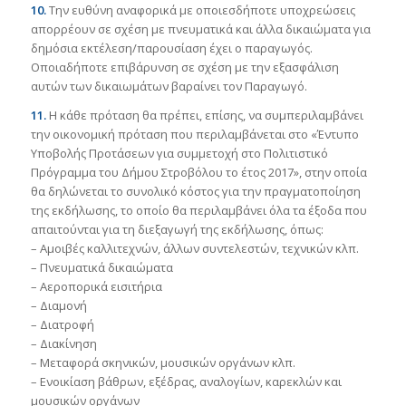
10.
Την ευθύνη αναφορικά με οποιεσδήποτε υποχρεώσεις
απορρέουν σε σχέση με πνευματικά και άλλα δικαιώματα για
δημόσια εκτέλεση/παρουσίαση έχει ο παραγωγός.
Οποιαδήποτε επιβάρυνση σε σχέση με την εξασφάλιση
αυτών των δικαιωμάτων βαραίνει τον Παραγωγό.
11.
Η κάθε πρόταση θα πρέπει, επίσης, να συμπεριλαμβάνει
την οικονομική πρόταση που περιλαμβάνεται στο «Έντυπο
Υποβολής Προτάσεων για συμμετοχή στο Πολιτιστικό
Πρόγραμμα του Δήμου Στροβόλου το έτος 2017», στην οποία
θα δηλώνεται το συνολικό κόστος για την πραγματοποίηση
της εκδήλωσης, το οποίο θα περιλαμβάνει όλα τα έξοδα που
απαιτούνται για τη διεξαγωγή της εκδήλωσης, όπως:
– Αμοιβές καλλιτεχνών, άλλων συντελεστών, τεχνικών κλπ.
– Πνευματικά δικαιώματα
– Αεροπορικά εισιτήρια
– Διαμονή
– Διατροφή
– Διακίνηση
– Μεταφορά σκηνικών, μουσικών οργάνων κλπ.
– Ενοικίαση βάθρων, εξέδρας, αναλογίων, καρεκλών και
μουσικών οργάνων