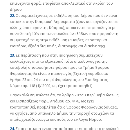
επιτυχόντα φορά, επαφίεται αποκλειστικά στην κρίση του
Δήμου.
22.
Οι συμμετέχοντες σε εκδήλωση του Δήμου που δεν είναι
κάτοικοι στην Κυπριακή Δημοκρατία (ζουν και εργάζονται σε
άλλη χώρα πέραν της Κύπρου), υπόκεινται σε φορολογία με
συντελεστή 10% επί των συνολικών εξόδων που αφορούν τη
συμμετοχή τους στην εκδήλωση (αμοιβές, αεροπορικά
εισιτήρια, έξοδα διαμονής, διατροφής και διακίνησης).
23.
Σε περίπτωση που στην εκδήλωση συμμετέχουν
καλλιτέχνες από το εξωτερικό, τότε υπεύθυνος για την
καταβολή οποιουδήποτε φόρου προς το Τμήμα Έφορου
Φορολογίας θα είναι ο παραγωγός (Σχετική νομοθεσία:
Άρθρα 23 και 24 του περί Φορολογίας του Εισοδήματος
Νόμου αρ. 118 (1)/ 2002, ως έχει τροποποιηθεί)
Παρακαλώ σημειώστε ότι, το Άρθρο 28 του περί Βεβαιώσεως
και Εισπράξεως Φόρων Νόμου αρ. 4/78, ως έχει
τροποποιηθεί, προβλέπει ότι ο Έφορος Φορολογίας δύναται
να ζητήσει από υπάλληλο Δήμου την παροχή στοιχείων τα
οποία χρειάζονται για σκοπούς του εν λόγω Νόμου.
24.
Σε περίπτωση έγκρισης πρότασης της οποίας το συνολικό