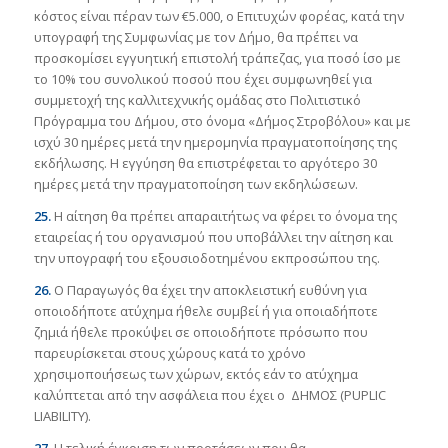
κόστος είναι πέραν των €5.000, ο Επιτυχών φορέας, κατά την
υπογραφή της Συμφωνίας με τον Δήμο, θα πρέπει να
προσκομίσει εγγυητική επιστολή τράπεζας, για ποσό ίσο με
το 10% του συνολικού ποσού που έχει συμφωνηθεί για
συμμετοχή της καλλιτεχνικής ομάδας στο Πολιτιστικό
Πρόγραμμα του Δήμου, στο όνομα «Δήμος Στροβόλου» και με
ισχύ 30 ημέρες μετά την ημερομηνία πραγματοποίησης της
εκδήλωσης. Η εγγύηση θα επιστρέφεται το αργότερο 30
ημέρες μετά την πραγματοποίηση των εκδηλώσεων.
25.
Η αίτηση θα πρέπει απαραιτήτως να φέρει το όνομα της
εταιρείας ή του οργανισμού που υποβάλλει την αίτηση και
την υπογραφή του εξουσιοδοτημένου εκπροσώπου της.
26.
Ο Παραγωγός θα έχει την αποκλειστική ευθύνη για
οποιοδήποτε ατύχημα ήθελε συμβεί ή για οποιαδήποτε
ζημιά ήθελε προκύψει σε οποιοδήποτε πρόσωπο που
παρευρίσκεται στους χώρους κατά το χρόνο
χρησιμοποιήσεως των χώρων, εκτός εάν το ατύχημα
καλύπτεται από την ασφάλεια που έχει ο ΔΗΜΟΣ (PUPLIC
LIABILITY).