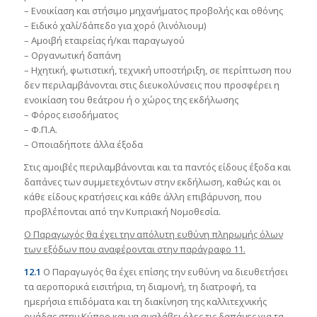
– Ενοικίαση και στήσιμο μηχανήματος προβολής και οθόνης
– Ειδικό χαλί/δάπεδο για χορό (λινόλιουμ)
– Αμοιβή εταιρείας ή/και παραγωγού
– Οργανωτική δαπάνη
– Ηχητική, φωτιστική, τεχνική υποστήριξη, σε περίπτωση που
δεν περιλαμβάνονται στις διευκολύνσεις που προσφέρει η
ενοικίαση του θεάτρου ή ο χώρος της εκδήλωσης
– Φόρος εισοδήματος
– Φ.Π.Α.
– Οποιαδήποτε άλλα έξοδα
Στις αμοιβές περιλαμβάνονται και τα παντός είδους έξοδα και
δαπάνες των συμμετεχόντων στην εκδήλωση, καθώς και οι
κάθε είδους κρατήσεις και κάθε άλλη επιβάρυνση, που
προβλέπονται από την Κυπριακή Νομοθεσία.
Ο Παραγωγός θα έχει την απόλυτη ευθύνη πληρωμής όλων
των εξόδων που αναφέρονται στην παράγραφο 11.
12.1
Ο Παραγωγός θα έχει επίσης την ευθύνη να διευθετήσει
τα αεροπορικά εισιτήρια, τη διαμονή, τη διατροφή, τα
ημερήσια επιδόματα και τη διακίνηση της καλλιτεχνικής
ομάδας στην Κύπρο και να αναλάβει όλες τις δαπάνες για τα