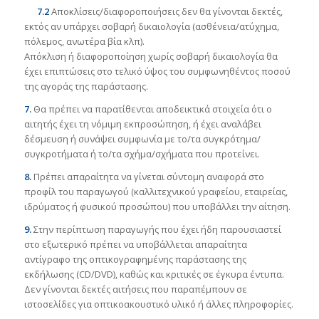
7.2
Αποκλίσεις/διαφοροποιήσεις δεν θα γίνονται δεκτές,
εκτός αν υπάρχει σοβαρή δικαιολογία (ασθένεια/ατύχημα,
πόλεμος, ανωτέρα βία κλπ).
Απόκλιση ή διαφοροποίηση χωρίς σοβαρή δικαιολογία θα
έχει επιπτώσεις στο τελικό ύψος του συμφωνηθέντος ποσού
της αγοράς της παράστασης.
7.
Θα πρέπει να παρατίθενται αποδεικτικά στοιχεία ότι ο
αιτητής έχει τη νόμιμη εκπροσώπηση, ή έχει αναλάβει
δέσμευση ή συνάψει συμφωνία με το/τα συγκρότημα/
συγκροτήματα ή το/τα σχήμα/σχήματα που προτείνει.
8.
Πρέπει απαραίτητα να γίνεται σύντομη αναφορά στο
προφίλ του παραγωγού (καλλιτεχνικού γραφείου, εταιρείας,
ιδρύματος ή φυσικού προσώπου) που υποβάλλει την αίτηση.
9.
Στην περίπτωση παραγωγής που έχει ήδη παρουσιαστεί
στο εξωτερικό πρέπει να υποβάλλεται απαραίτητα
αντίγραφο της οπτικογραφημένης παράστασης της
εκδήλωσης (CD/DVD), καθώς και κριτικές σε έγκυρα έντυπα.
Δεν γίνονται δεκτές αιτήσεις που παραπέμπουν σε
ιστοσελίδες για οπτικοακουστικό υλικό ή άλλες πληροφορίες.