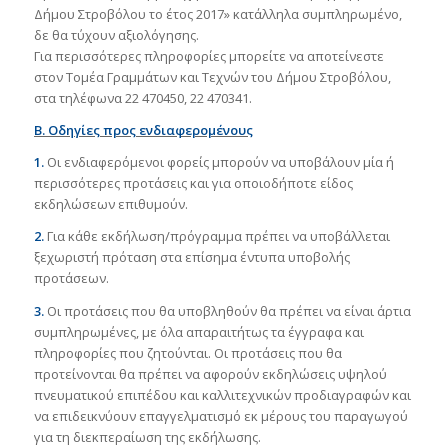
Δήμου Στροβόλου το έτος 2017» κατάλληλα συμπληρωμένο,
δε θα τύχουν αξιολόγησης.
Για περισσότερες πληροφορίες μπορείτε να αποτείνεστε
στον Τομέα Γραμμάτων και Τεχνών του Δήμου Στροβόλου,
στα τηλέφωνα 22 470450, 22 470341.
Β. Οδηγίες προς ενδιαφερομένους
1.
Οι ενδιαφερόμενοι φορείς μπορούν να υποβάλουν μία ή
περισσότερες προτάσεις και για οποιοδήποτε είδος
εκδηλώσεων επιθυμούν.
2.
Για κάθε εκδήλωση/πρόγραμμα πρέπει να υποβάλλεται
ξεχωριστή πρόταση στα επίσημα έντυπα υποβολής
προτάσεων.
3.
Οι προτάσεις που θα υποβληθούν θα πρέπει να είναι άρτια
συμπληρωμένες, με όλα απαραιτήτως τα έγγραφα και
πληροφορίες που ζητούνται. Οι προτάσεις που θα
προτείνονται θα πρέπει να αφορούν εκδηλώσεις υψηλού
πνευματικού επιπέδου και καλλιτεχνικών προδιαγραφών και
να επιδεικνύουν επαγγελματισμό εκ μέρους του παραγωγού
για τη διεκπεραίωση της εκδήλωσης.