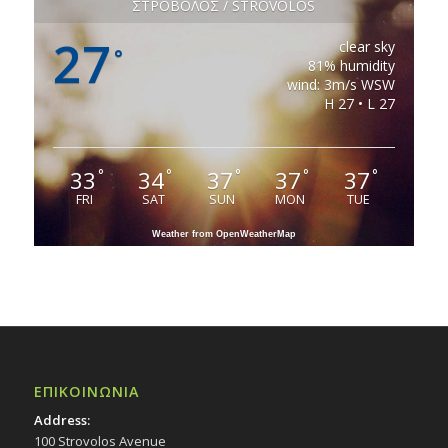
ΣΤΡΟΒΟΛΟΣ / STROVOLOS
27
clear sky
°
81% humidity
wind: 3m/s WSW
H 27 • L 27
33
34
37
37
37
°
°
°
°
°
FRI
SAT
SUN
MON
TUE
Weather from OpenWeatherMap
ΕΠΙΚΟΙΝΩΝΙΑ
Address:
100 Strovolos Avenue