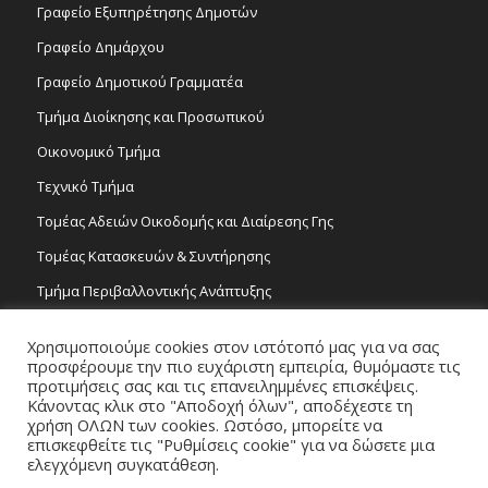
Γραφείο Εξυπηρέτησης Δημοτών
Γραφείο Δημάρχου
Γραφείο Δημοτικού Γραμματέα
Τμήμα Διοίκησης και Προσωπικού
Οικονομικό Τμήμα
Τεχνικό Τμήμα
Τομέας Αδειών Οικοδομής και Διαίρεσης Γης
Τομέας Κατασκευών & Συντήρησης
Τμήμα Περιβαλλοντικής Ανάπτυξης
Tμήμα Δημόσιας Υγείας και Καθαριότητας
Χρησιμοποιούμε cookies στον ιστότοπό μας για να σας
Τομέας Γραμμάτων και Τεχνών
προσφέρουμε την πιο ευχάριστη εμπειρία, θυμόμαστε τις
προτιμήσεις σας και τις επανειλημμένες επισκέψεις.
Τροχονομία
Κάνοντας κλικ στο "Αποδοχή όλων", αποδέχεστε τη
χρήση ΟΛΩΝ των cookies. Ωστόσο, μπορείτε να
επισκεφθείτε τις "Ρυθμίσεις cookie" για να δώσετε μια
ελεγχόμενη συγκατάθεση.