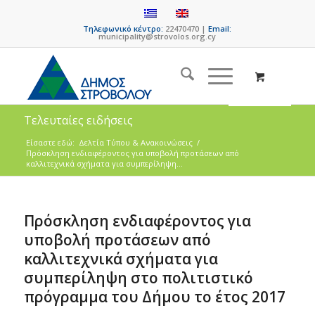
Τηλεφωνικό κέντρο:
22470470 |
Email:
municipality@strovolos.org.cy
Τελευταίες ειδήσεις
Είσαστε εδώ:
Δελτία Τύπου & Ανακοινώσεις
/
Πρόσκληση ενδιαφέροντος για υποβολή προτάσεων από
καλλιτεχνικά σχήματα για συμπερίληψη...
Πρόσκληση ενδιαφέροντος για
υποβολή προτάσεων από
καλλιτεχνικά σχήματα για
συμπερίληψη στο πολιτιστικό
πρόγραμμα του Δήμου το έτος 2017