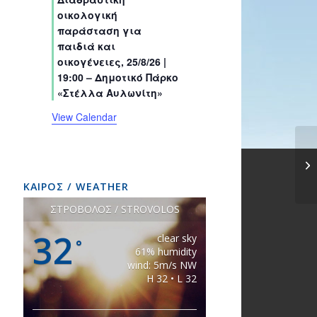
s
s
s
s
s
s
t
t
t
t
t
t
t
οικολογική
s
s
s
s
s
s
s
παράσταση για
παιδιά και
οικογένειες, 25/8/26 |
19:00 – Δημοτικό Πάρκο
«Στέλλα Αυλωνίτη»
View Calendar
ΚΑΙΡΟΣ / WEATHER
ΣΤΡΟΒΟΛΟΣ / STROVOLOS
32
clear sky
°
61% humidity
wind: 5m/s NW
H 32 • L 32