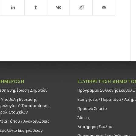
ΝΗΜΕΡΩΣΗ
ΕΞΥΠΗΡΕΤΗΣΗ ΔΗΜΟΤΩ
εση Ενημέρωση Δημοτών
Πρόγραμμα Συλλογής Σκυβάλω
. Υποβολή Ένστασης
Εισηγήσεις / Παράπονα / Αιτήμ
ρολογίας ή Τροποποίησης
Πράσινο Σημείο
ρολ. Στοιχείων
Άδειες
λτία Τύπου / Ανακοινώσεις
Διατήρηση Σκύλου
ερολόγιο Εκδηλώσεων
Προγράμματα Ανακύκλωσης