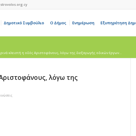
strovolos.org.cy
Δημοτικό Συμβούλιο
Ο Δήμος
Ενημέρωση
Εξυπηρέτηση Δημ
ινά κλειστή η οδός Αριστοφάνους, λόγω της διεξαγωγής οδικών έργων...
Αριστοφάνους, λόγω της
οινώσεις