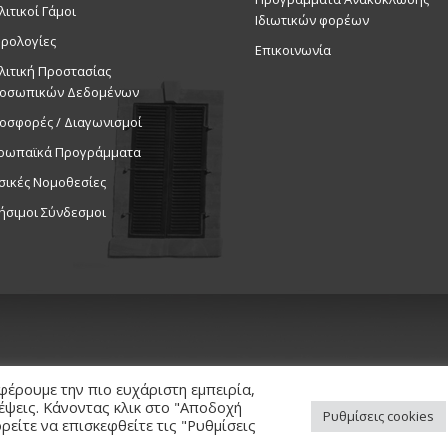
λιτικοί Γάμοι
Ιδιωτικών φορέων
ρολογίες
Επικοινωνία
λιτική Προστασίας
οσωπικών Δεδομένων
οσφορές / Διαγωνισμοί
ρωπαϊκά Προγράμματα
σικές Νομοθεσίες
ήσιμοι Σύνδεσμοι
φέρουμε την πιο ευχάριστη εμπειρία,
κέψεις. Κάνοντας κλικ στο "Αποδοχή
Ρυθμίσεις cookies
είτε να επισκεφθείτε τις "Ρυθμίσεις
ed. / Powered by
NETinfo Plc