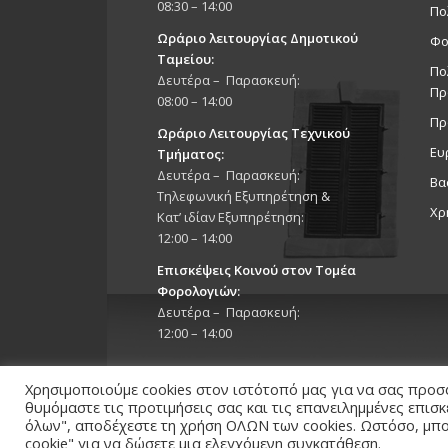
08:30 – 14:00
Πο
Ωράριο λειτουργίας Δημοτικού
Φο
Ταμείου:
Πο
Δευτέρα – Παρασκευή:
Πρ
08:00 – 14:00
Πρ
Ωράριο Λειτουργίας Τεχνικού
Ευ
Τμήματος:
Δευτέρα – Παρασκευή:
Βα
Τηλεφωνική Εξυπηρέτηση &
Χρ
Κατ’ ιδίαν Εξυπηρέτηση:
12:00 – 14:00
Επισκέψεις Κοινού στον Τομέα
Φορολογιών:
Δευτέρα – Παρασκευή:
12:00 – 14:00
Χρησιμοποιούμε cookies στον ιστότοπό μας για να σας προσ
θυμόμαστε τις προτιμήσεις σας και τις επανειλημμένες επισ
όλων", αποδέχεστε τη χρήση ΟΛΩΝ των cookies. Ωστόσο, μπορ
Copyright 2026 © Δήμος Στροβόλου, All Rights Reserv
cookie" για να δώσετε μια ελεγχόμενη συγκατάθεση.