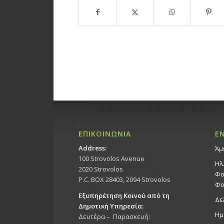
ΕΠΙΚΟΙΝΩΝΙΑ
Ε
Address:
Άμ
100 Strovolos Avenue
Ηλ
2020 Strovolos
Φο
P.C. BOX 28403, 2094 Strovolos
Φο
Εξυπηρέτηση Κοινού από τη
Δε
Δημοτική Υπηρεσία:
Ημ
Δευτέρα – Παρασκευή: