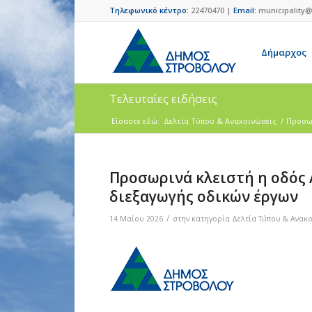
Τηλεφωνικό κέντρο:
22470470 |
Email:
municipality@
Δήμαρχος
Τελευταίες ειδήσεις
Είσαστε εδώ:
Δελτία Τύπου & Ανακοινώσεις
/
Προσωρ
Προσωρινά κλειστή η οδός 
διεξαγωγής οδικών έργων
/
14 Μαΐου 2026
στην κατηγορία
Δελτία Τύπου & Ανακ