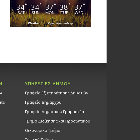
34
34
37
38
37
°
°
°
°
°
SAT
SUN
MON
TUE
WED
Weather from OpenWeatherMap
Ν
ΥΠΗΡΕΣΙΕΣ ΔΗΜΟΥ
ν
Γραφείο Εξυπηρέτησης Δημοτών
ατα
Γραφείο Δημάρχου
Γραφείο Δημοτικού Γραμματέα
Τμήμα Διοίκησης και Προσωπικού
Οικονομικό Τμήμα
Τεχνικό Τμήμα