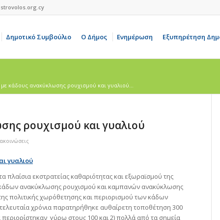
strovolos.org.cy
Δημοτικό Συμβούλιο
Ο Δήμος
Ενημέρωση
Εξυπηρέτηση Δημ
 με κάδους ανακύκλωσης ρουχισμού και γυαλιού...
ωσης ρουχισμού και γυαλιού
νακοινώσεις
αι γυαλιού
τα πλαίσια εκστρατείας καθαριότητας και εξωραϊσμού της
 κάδων ανακύκλωσης ρουχισμού και καμπανών ανακύκλωσης
 της πολιτικής χωρόθετησης και περιορισμού των κάδων
 τελευταία χρόνια παρατηρήθηκε αυθαίρετη τοποθέτηση 300
περιορίστηκαν γύρω στους 100 και 2) πολλά από τα σημεία