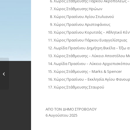
Χώρος Στάθμευσης Πάρκου Ακροπόλεως 
Χώρος Στάθμευσης Ηρώων
Χώρος Πρασίνου Αγίου Στυλιανού
Χώρος Πρασίνου Αριστοφάνους
Χώρος Πρασίνου Κορυτσάς – Αθλητικό Κέν
Χώρος Πρασίνου Πάρκου Ευαγγελίστριας
Λωρίδα Πρασίνου Δημήτρη Βικέλα – Έξω 
Χώρος Στάθμευσης – Λύκειο Αποστόλου 
Λωρίδα Πρασίνου – Λύκειο Αρχιεπισκόπου
Πλήρωση θέσεων
Χώρος Στάθμευσης – Marks & Spencer
Σχολικού Τροχονόμου
Χώρος Πρασίνου – Εκκλησία Αγίου Φανου
για τη...
Χώρος Στάθμευσης Σταυρού
ΑΠΟ ΤΟΝ ΔΗΜΟ ΣΤΡΟΒΟΛΟΥ
6 Αυγούστου 2025