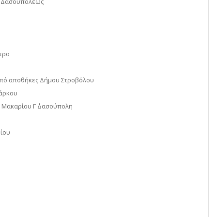
– Δασουπόλεως
τρο
από αποθήκες Δήμου Στροβόλου
Μάρκου
 Μακαρίου Γ ΄Δασούπολη
ρίου