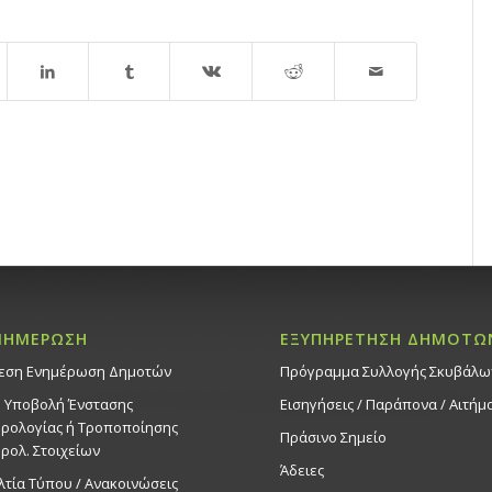
ΝΗΜΕΡΩΣΗ
ΕΞΥΠΗΡΕΤΗΣΗ ΔΗΜΟΤΩ
εση Ενημέρωση Δημοτών
Πρόγραμμα Συλλογής Σκυβάλω
. Υποβολή Ένστασης
Εισηγήσεις / Παράπονα / Αιτήμ
ρολογίας ή Τροποποίησης
Πράσινο Σημείο
ρολ. Στοιχείων
Άδειες
λτία Τύπου / Ανακοινώσεις