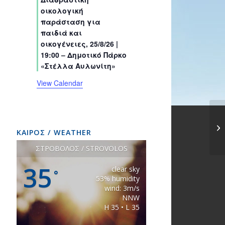
s
s
s
s
s
s
t
t
t
t
t
t
t
οικολογική
s
s
s
s
s
s
s
παράσταση για
παιδιά και
οικογένειες, 25/8/26 |
19:00 – Δημοτικό Πάρκο
«Στέλλα Αυλωνίτη»
View Calendar
ΚΑΙΡΟΣ / WEATHER
ΣΤΡΟΒΟΛΟΣ / STROVOLOS
35
clear sky
°
53% humidity
wind: 3m/s
NNW
H 35 • L 35