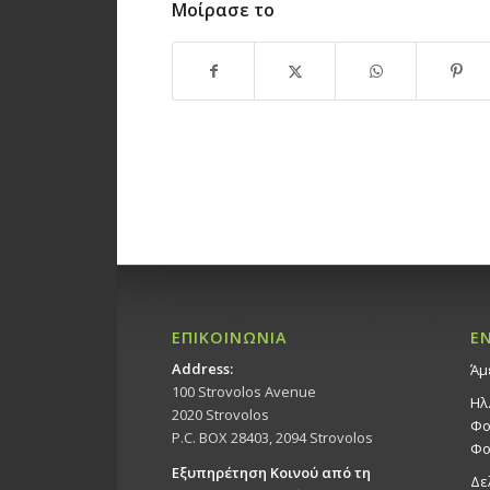
Μοίρασε το
ΕΠΙΚΟΙΝΩΝΙΑ
Ε
Address:
Άμ
100 Strovolos Avenue
Ηλ
2020 Strovolos
Φο
P.C. BOX 28403, 2094 Strovolos
Φο
Εξυπηρέτηση Κοινού από τη
Δε