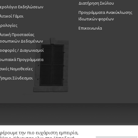
Διατήρηση Σκύλου
ερολόγιο Εκδηλώσεων
Προγράμματα Ανακύκλωσης
λιτικοί Γάμοι
Ιδιωτικών φορέων
ρολογίες
Επικοινωνία
λιτική Προστασίας
οσωπικών Δεδομένων
οσφορές / Διαγωνισμοί
ρωπαϊκά Προγράμματα
σικές Νομοθεσίες
ήσιμοι Σύνδεσμοι
φέρουμε την πιο ευχάριστη εμπειρία,