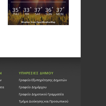
35
33
37
36
37
°
°
°
°
°
THU
FRI
SAT
SUN
MON
Weather from OpenWeatherMap
Ν
ΥΠΗΡΕΣΙΕΣ ΔΗΜΟΥ
ν
Γραφείο Εξυπηρέτησης Δημοτών
ατα
Γραφείο Δημάρχου
Γραφείο Δημοτικού Γραμματέα
Τμήμα Διοίκησης και Προσωπικού