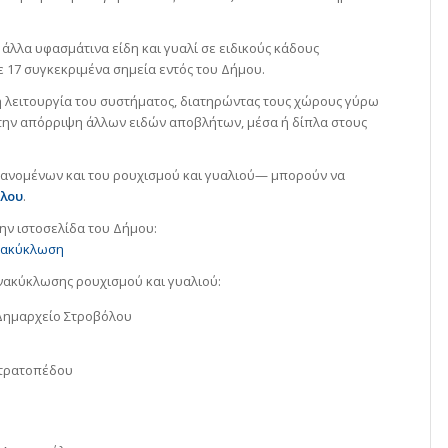
άλλα υφασμάτινα είδη και γυαλί σε ειδικούς κάδους
ε 17 συγκεκριμένα σημεία εντός του Δήμου.
ή λειτουργία του συστήματος, διατηρώντας τους χώρους γύρω
την απόρριψη άλλων ειδών αποβλήτων, μέσα ή δίπλα στους
ανομένων και του ρουχισμού και γυαλιού— μπορούν να
όλου
.
ην ιστοσελίδα του Δήμου:
Ανακύκλωση
ανακύκλωσης ρουχισμού και γυαλιού:
Δημαρχείο Στροβόλου
Στρατοπέδου