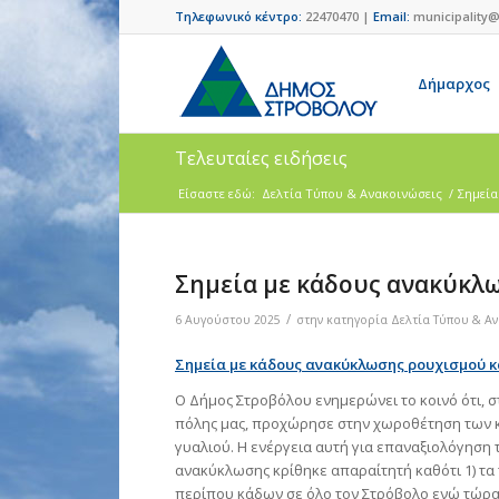
Τηλεφωνικό κέντρο:
22470470 |
Email:
municipality@
Δήμαρχος
Τελευταίες ειδήσεις
Είσαστε εδώ:
Δελτία Τύπου & Ανακοινώσεις
/
Σημεία
Σημεία με κάδους ανακύκλ
/
6 Αυγούστου 2025
στην κατηγορία
Δελτία Τύπου & Α
Σημεία με κάδους ανακύκλωσης ρουχισμού κ
Ο Δήμος Στροβόλου ενημερώνει το κοινό ότι, σ
πόλης μας, προχώρησε στην χωροθέτηση των
γυαλιού. Η ενέργεια αυτή για επαναξιολόγηση
ανακύκλωσης κρίθηκε απαραίτητή καθότι 1) τα
περίπου κάδων σε όλο τον Στρόβολο ενώ τώρα 