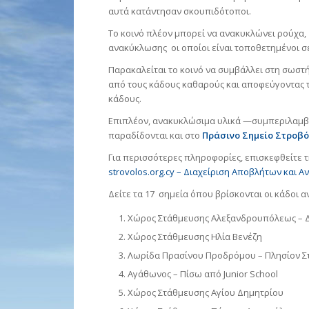
αυτά κατάντησαν σκουπιδότοποι.
Το κοινό πλέον μπορεί να ανακυκλώνει ρούχα, 
ανακύκλωσης οι οποίοι είναι τοποθετημένοι σ
Παρακαλείται το κοινό να συμβάλλει στη σωστ
από τους κάδους καθαρούς και αποφεύγοντας 
κάδους.
Επιπλέον, ανακυκλώσιμα υλικά —συμπεριλαμβ
παραδίδονται και στο
Πράσινο Σημείο Στροβ
Για περισσότερες πληροφορίες, επισκεφθείτε τ
strovolos.org.cy – Διαχείριση Αποβλήτων και 
Δείτε τα 17 σημεία όπου βρίσκονται οι κάδοι 
Χώρος Στάθμευσης Αλεξανδρουπόλεως – 
Χώρος Στάθμευσης Ηλία Βενέζη
Λωρίδα Πρασίνου Προδρόμου – Πλησίον 
Αγάθωνος – Πίσω από Junior School
Χώρος Στάθμευσης Αγίου Δημητρίου