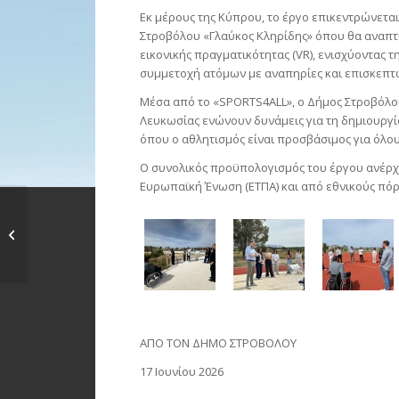
Εκ μέρους της Κύπρου, το έργο επικεντρώνετα
Στροβόλου «Γλαύκος Κληρίδης» όπου θα αναπτ
εικονικής πραγματικότητας (VR), ενισχύοντας 
συμμετοχή ατόμων με αναπηρίες και επισκεπτώ
Μέσα από το «SPORTS4ALL», ο Δήμος Στροβόλου
Λευκωσίας ενώνουν δυνάμεις για τη δημιουργί
όπου ο αθλητισμός είναι προσβάσιμος για όλου
Ο συνολικός προϋπολογισμός του έργου ανέρχετ
Ευρωπαϊκή Ένωση (ΕΤΠΑ) και από εθνικούς πόρ
Τελετή μετονομασίας
της λεωφόρου
Αργυρουπόλεως...
ΑΠΟ ΤΟΝ ΔΗΜΟ ΣΤΡΟΒΟΛΟΥ
17 Ιουνίου 2026