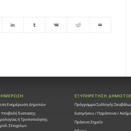
ΝΗΜΕΡΩΣΗ
ΕΞΥΠΗΡΕΤΗΣΗ ΔΗΜΟΤΩ
εση Ενημέρωση Δημοτών
Πρόγραμμα Συλλογής Σκυβάλω
. Υποβολή Ένστασης
Εισηγήσεις / Παράπονα / Αιτήμ
ρολογίας ή Τροποποίησης
Πράσινο Σημείο
ρολ. Στοιχείων
Άδειες