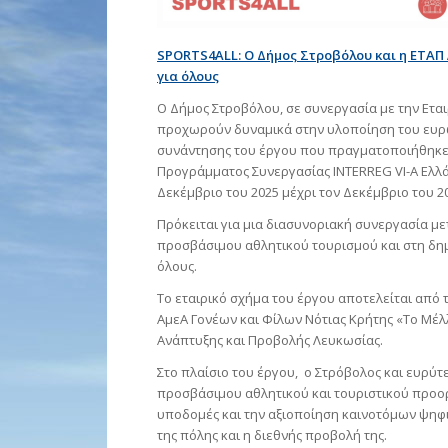
SPORTS4ALL: Ο Δήμος Στροβόλου και η ΕΤΑΠ
για όλους
Ο Δήμος Στροβόλου, σε συνεργασία με την Ετα
προχωρούν δυναμικά στην υλοποίηση του ευρω
συνάντησης του έργου που πραγματοποιήθηκε σ
Προγράμματος Συνεργασίας INTERREG VI-A Ελλάδ
Δεκέμβριο του 2025 μέχρι τον Δεκέμβριο του 2
Πρόκειται για μια διασυνοριακή συνεργασία μ
προσβάσιμου αθλητικού τουρισμού και στη δημ
όλους.
Το εταιρικό σχήμα του έργου αποτελείται από 
ΑμεΑ Γονέων και Φίλων Νότιας Κρήτης «Το Μέλλ
Ανάπτυξης και Προβολής Λευκωσίας.
Στο πλαίσιο του έργου, ο Στρόβολος και ευρύ
προσβάσιμου αθλητικού και τουριστικού προορ
υποδομές και την αξιοποίηση καινοτόμων ψηφι
της πόλης και η διεθνής προβολή της.