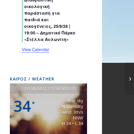
s
s
s
s
s
s
t
t
t
t
t
t
t
οικολογική
s
s
s
s
s
s
s
παράσταση για
παιδιά και
οικογένειες, 25/8/26 |
19:00 – Δημοτικό Πάρκο
«Στέλλα Αυλωνίτη»
View Calendar
ΚΑΙΡΟΣ / WEATHER
ΣΤΡΟΒΟΛΟΣ / STROVOLOS
34
clear sky
°
57% humidity
wind: 3m/s
NNW
H 34 • L 34