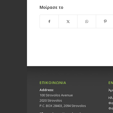
Μοίρασε το
ΕΠΙΚΟΙΝΩΝΙΑ
Ε
Address:
Άμ
100 Strovolos Avenue
Ηλ
2020 Strovolos
Φο
P.C. BOX 28403, 2094 Strovolos
Φο