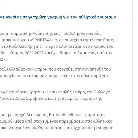
 Λευκωσίας στην πρώτη γραμμή για τον αθλητικό τουρισμό
ιρεία Τουριστικής Ανάπτυξης και Προβολής Λευκωσίας,
παϊκού έργου «SPORTS4ALL», σε συνέχεια της εναρκτήριας
το Ηράκλειο Κρήτης. Το έργο υλοποιείται στο πλαίσιο του
α – Κύπρος 2021-2027 και έχει διάρκεια 24 μηνών, από τον
027.
εταξύ Ελλάδας και Κύπρου που στοχεύει στην ανάπτυξη του
ιουργία ίσων ευκαιριών συμμετοχής στον αθλητισμό για
την Περιφέρεια Κρήτης ως επικεφαλής εταίρο, τον Σύλλογο
ον», το Δήμο Στροβόλου και την Εταιρεία Τουριστικής
τερα η περιοχή Λευκωσίας, θα αναδειχθούν ως πρότυπο
ισμού, μέσα από στοχευμένες παρεμβάσεις στις αθλητικές
ακών τεχνολογιών. Ως εκ τούτου, επιτυγχάνεται η ενίσχυση