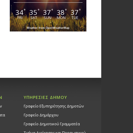
34
35
37
38
37
°
°
°
°
°
FRI
SAT
SUN
MON
TUE
Weather from OpenWeatherMap
Ν
ΥΠΗΡΕΣΙΕΣ ΔΗΜΟΥ
ν
Γραφείο Εξυπηρέτησης Δημοτών
ατα
Γραφείο Δημάρχου
Γραφείο Δημοτικού Γραμματέα
Τμήμα Διοίκησης και Προσωπικού