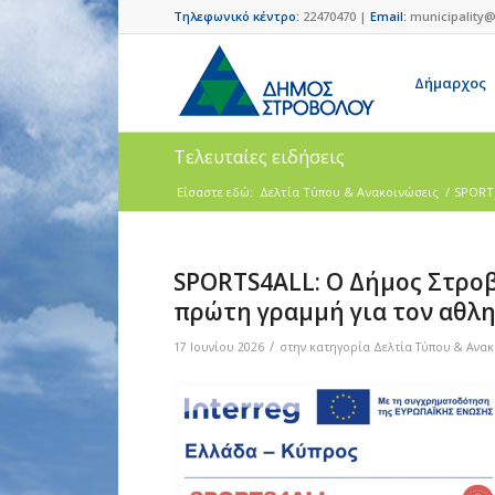
Τηλεφωνικό κέντρο:
22470470 |
Email:
municipality@
Δήμαρχος
Τελευταίες ειδήσεις
Είσαστε εδώ:
Δελτία Τύπου & Ανακοινώσεις
/
SPORTS
SPORTS4ALL: Ο Δήμος Στροβ
πρώτη γραμμή για τον αθλη
/
17 Ιουνίου 2026
στην κατηγορία
Δελτία Τύπου & Ανακ