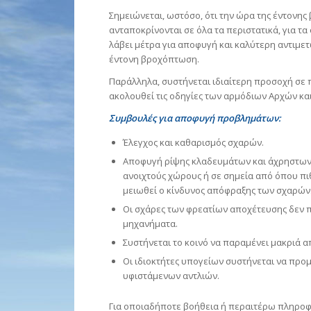
Σημειώνεται, ωστόσο, ότι την ώρα της έντονη
ανταποκρίνονται σε όλα τα περιστατικά, για τα
λάβει μέτρα για αποφυγή και καλύτερη αντιμ
έντονη βροχόπτωση.
Παράλληλα, συστήνεται ιδιαίτερη προσοχή σε 
ακολουθεί τις οδηγίες των αρμόδιων Αρχών και 
Συμβουλές για αποφυγή προβλημάτων:
Έλεγχος και καθαρισμός σχαρών.
Αποφυγή ρίψης κλαδευμάτων και άχρηστων 
ανοιχτούς χώρους ή σε σημεία από όπου πι
μειωθεί ο κίνδυνος απόφραξης των σχαρών
Οι σχάρες των φρεατίων αποχέτευσης δεν πρ
μηχανήματα.
Συστήνεται το κοινό να παραμένει μακριά α
Οι ιδιοκτήτες υπογείων συστήνεται να προ
υφιστάμενων αντλιών.
Για οποιαδήποτε βοήθεια ή περαιτέρω πληροφ