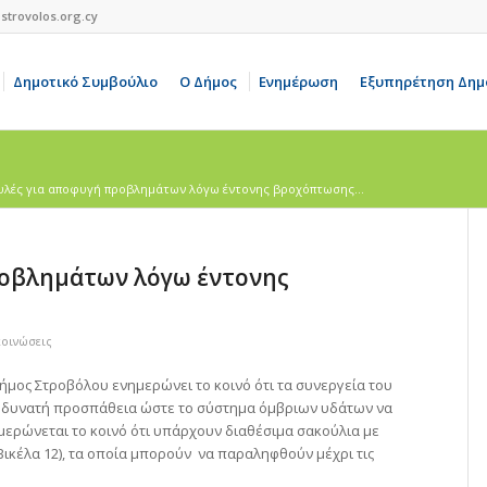
strovolos.org.cy
Δημοτικό Συμβούλιο
Ο Δήμος
Ενημέρωση
Εξυπηρέτηση Δημ
λές για αποφυγή προβλημάτων λόγω έντονης βροχόπτωσης...
οβλημάτων λόγω έντονης
κοινώσεις
ήμος Στροβόλου ενημερώνει το κοινό ότι τα συνεργεία του
ε δυνατή προσπάθεια ώστε το σύστημα όμβριων υδάτων να
ημερώνεται το κοινό ότι υπάρχουν διαθέσιμα σακούλια με
Βικέλα 12), τα οποία μπορούν να παραληφθούν μέχρι τις