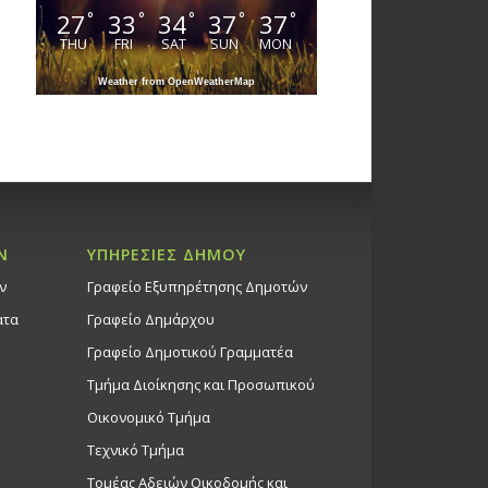
27
33
34
37
37
°
°
°
°
°
THU
FRI
SAT
SUN
MON
Weather from OpenWeatherMap
Ν
ΥΠΗΡΕΣΙΕΣ ΔΗΜΟΥ
ν
Γραφείο Εξυπηρέτησης Δημοτών
ατα
Γραφείο Δημάρχου
Γραφείο Δημοτικού Γραμματέα
Τμήμα Διοίκησης και Προσωπικού
Οικονομικό Τμήμα
Τεχνικό Τμήμα
Τομέας Αδειών Οικοδομής και