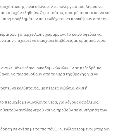
ς βροχόπτωσης είναι αδύνατον τα συνεργεία του Δήμου να
 οποία τυχόν κληθούν. Ως εκ τούτου, προτρέπεται το κοινό να
ετώπιση προβλημάτων που ενδέχεται να προκύψουν από την
περίπτωση υπερχείλισης χειμάρρων. Το κοινό οφείλει να
να μην επιχειρεί να διασχίσει διαβάσεις με ορμητικά νερά.
αντικειμένων ή/και οικοδομικών υλικών σε πεζοδρόμια,
θανόν να παρασυρθούν από τα νερά της βροχής, για να
.
έπει να καλύπτονται με πέτρες, κιβώτια, σκιπ ή
πό περιοχές με λιμνάζοντα νερά, για λόγους ασφάλειας.
μηθευτούν αντλίες νερού και να προβούν σε συντήρηση των
όρηση σε σχέση με τα πιο πάνω, οι ενδιαφερόμενοι μπορούν