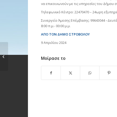
να επικοινωνούν με τις υπηρεσίες του Δήμου 
Τηλεφωνικό Κέντρο: 22470470 – 24ωρη εξυπηρ
Συνεργείο Άμεσης Επέμβασης: 99643044 –Δευτέρ
8:00 π.μ.- 00:00 μ.μ.
ΑΠΟ ΤΟΝ ΔΗΜΟ ΣΤΡΟΒΟΛΟΥ
9 Απριλίου 2024
Δωρεάν βιωματικά
εργαστήρια για
Μοίρασε το
θέματα ψυχικής...