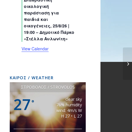
s
s
s
s
s
s
t
t
t
t
t
t
t
οικολογική
s
s
s
s
s
s
s
παράσταση για
παιδιά και
οικογένειες, 25/8/26 |
19:00 – Δημοτικό Πάρκο
«Στέλλα Αυλωνίτη»
View Calendar
ΚΑΙΡΟΣ / WEATHER
ΣΤΡΟΒΟΛΟΣ / STROVOLOS
27
clear sky
°
76% humidity
wind: 4m/s W
H 27 • L 27