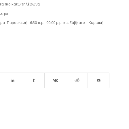
στα πιο κάτω τηλέφωνα:
έτηση
α- Παρασκευή 6:30 π.μ.- 00:00 μ.μ. και Σάββατο – Κυριακή