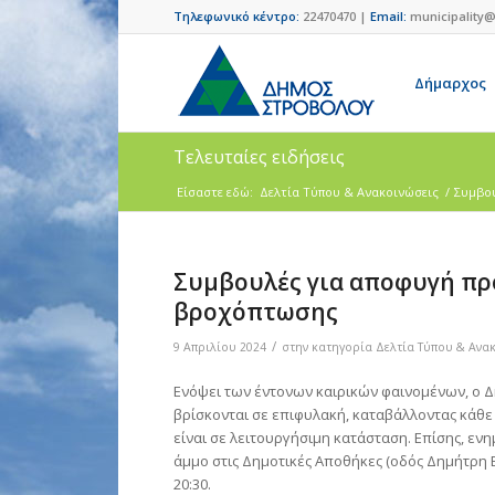
Τηλεφωνικό κέντρο:
22470470 |
Email:
municipality@
Δήμαρχος
Τελευταίες ειδήσεις
Είσαστε εδώ:
Δελτία Τύπου & Ανακοινώσεις
/
Συμβου
Συμβουλές για αποφυγή πρ
βροχόπτωσης
/
9 Απριλίου 2024
στην κατηγορία
Δελτία Τύπου & Ανα
Ενόψει των έντονων καιρικών φαινομένων, ο Δ
βρίσκονται σε επιφυλακή, καταβάλλοντας κάθ
είναι σε λειτουργήσιμη κατάσταση. Επίσης, εν
άμμο στις Δημοτικές Αποθήκες (οδός Δημήτρη 
20:30.