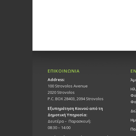
ΕΠΙΚΟΙΝΩΝΙΑ
Ε
Address:
Άμ
100 Strovolos Avenue
Ηλ
2020 Strovolos
Φο
P.C. BOX 28403, 2094 Strovolos
Φο
Εξυπηρέτηση Κοινού από τη
Δε
Δημοτική Υπηρεσία:
Ημ
Δευτέρα – Παρασκευή:
08:30 – 14:00
Πο