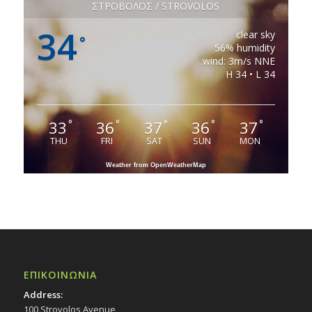
ΣΤΡΟΒΟΛΟΣ / STROVOLOS
34
clear sky
°
56% humidity
wind: 3m/s NNE
H 34 • L 34
33
36
37
36
37
°
°
°
°
°
THU
FRI
SAT
SUN
MON
Weather from OpenWeatherMap
ΕΠΙΚΟΙΝΩΝΙΑ
Address:
100 Strovolos Avenue