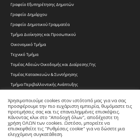
Γραφείο Εξυπηρέτησης Δημοτών
Γραφείο Δημάρχου
Γραφείο Δημοτικού Γραμματέα
Τμήμα Διοίκησης και Προσωπικού
Οικονομικό Τμήμα
Τεχνικό Τμήμα
Τομέας Αδειών Οικοδομής και Διαίρεσης Γης
Τομέας Κατασκευών & Συντήρησης
Τμήμα Περιβαλλοντικής Ανάπτυξης
Tμήμα Δημόσιας Υγείας και Καθαριότητας
Χρησιμοποιούμε cookies στον ιστότοπό μας για να σας
Τομέας Γραμμάτων και Τεχνών
προσφέρουμε την πιο ευχάριστη εμπειρία, θυμόμαστε τις
προτιμήσεις σας και τις επανειλημμένες επισκέψεις.
Τροχονομία
Κάνοντας κλικ στο "Αποδοχή όλων", αποδέχεστε τη
χρήση ΟΛΩΝ των cookies. Ωστόσο, μπορείτε να
επισκεφθείτε τις "Ρυθμίσεις cookie" για να δώσετε μια
ελεγχόμενη συγκατάθεση.