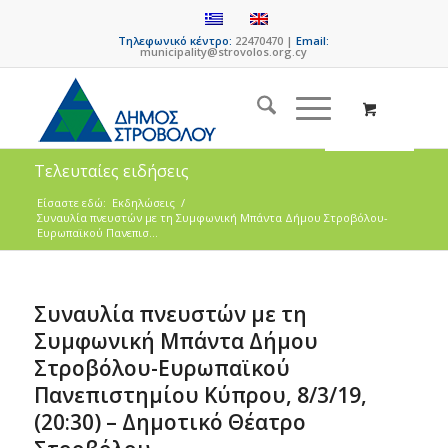
Τηλεφωνικό κέντρο:
22470470 |
Email:
municipality@strovolos.org.cy
Τελευταίες ειδήσεις
Είσαστε εδώ:
Εκδηλώσεις
/
Συναυλία πνευστών με τη Συμφωνική Μπάντα Δήμου Στροβόλου-
Ευρωπαϊκού Πανεπισ...
Συναυλία πνευστών με τη
Συμφωνική Μπάντα Δήμου
Στροβόλου-Ευρωπαϊκού
Πανεπιστημίου Κύπρου, 8/3/19,
(20:30) – Δημοτικό Θέατρο