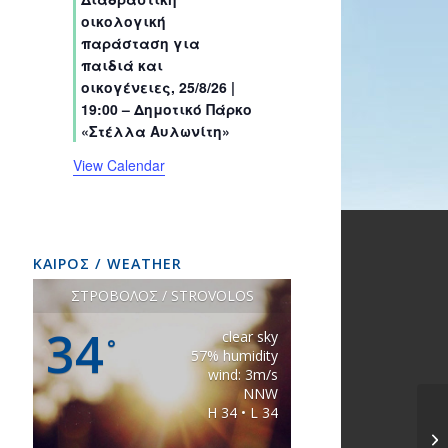
s
s
s
s
s
s
t
t
t
t
t
t
t
οικολογική
s
s
s
s
s
s
s
παράσταση για
παιδιά και
οικογένειες, 25/8/26 |
19:00 – Δημοτικό Πάρκο
«Στέλλα Αυλωνίτη»
View Calendar
ΚΑΙΡΟΣ / WEATHER
ΣΤΡΟΒΟΛΟΣ / STROVOLOS
34
clear sky
°
57% humidity
wind: 3m/s
NNW
H 34 • L 34