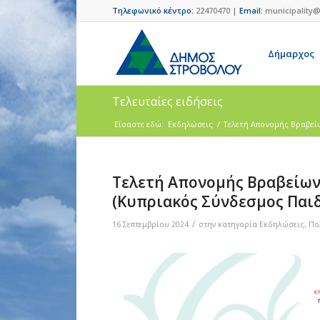
Τηλεφωνικό κέντρο:
22470470 |
Email:
municipality@
Δήμαρχος
Τελευταίες ειδήσεις
Είσαστε εδώ:
Εκδηλώσεις
/
Τελετή Απονομής Βραβεί
Τελετή Απονομής Βραβείω
(Κυπριακός Σύνδεσμος Παιδ
/
16 Σεπτεμβρίου 2024
στην κατηγορία
Εκδηλώσεις
,
Πο