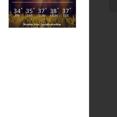
34
35
37
38
37
°
°
°
°
°
FRI
SAT
SUN
MON
TUE
Weather from OpenWeatherMap