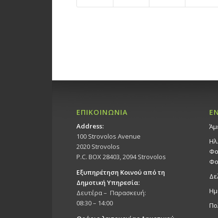
ΕΠΙΚΟΙΝΩΝΙΑ
Ε
Address:
Άμ
100 Strovolos Avenue
Ηλ
2020 Strovolos
Φο
P.C. BOX 28403, 2094 Strovolos
Φο
Εξυπηρέτηση Κοινού από τη
Δε
Δημοτική Υπηρεσία:
Ημ
Δευτέρα – Παρασκευή:
08:30 – 14:00
Πο