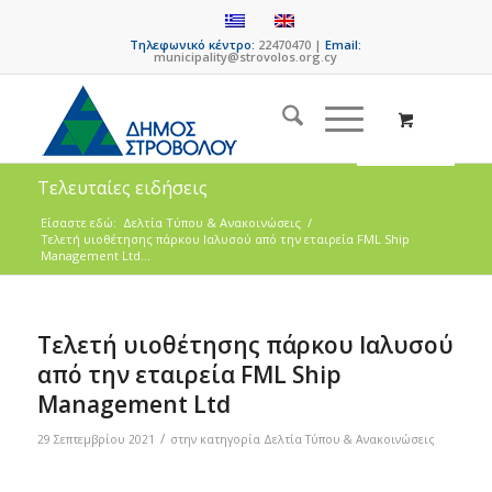
Τηλεφωνικό κέντρο:
22470470 |
Email:
municipality@strovolos.org.cy
Τελευταίες ειδήσεις
Είσαστε εδώ:
Δελτία Τύπου & Ανακοινώσεις
/
Τελετή υιοθέτησης πάρκου Ιαλυσού από την εταιρεία FML Ship
Management Ltd...
Τελετή υιοθέτησης πάρκου Ιαλυσού
από την εταιρεία FML Ship
Management Ltd
/
29 Σεπτεμβρίου 2021
στην κατηγορία
Δελτία Τύπου & Ανακοινώσεις