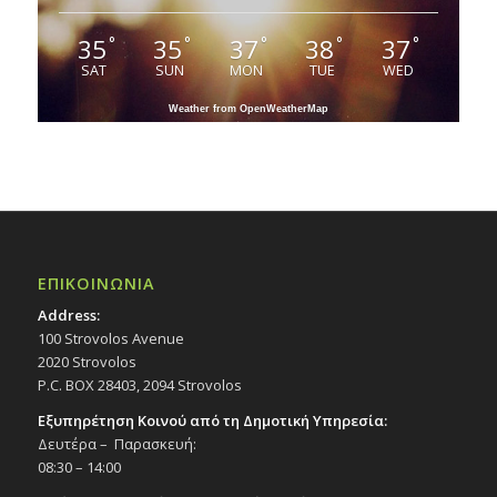
35
35
37
38
37
°
°
°
°
°
SAT
SUN
MON
TUE
WED
Weather from OpenWeatherMap
ΕΠΙΚΟΙΝΩΝΙΑ
Address:
100 Strovolos Avenue
2020 Strovolos
P.C. BOX 28403, 2094 Strovolos
Εξυπηρέτηση Κοινού από τη Δημοτική Υπηρεσία:
Δευτέρα – Παρασκευή:
08:30 – 14:00