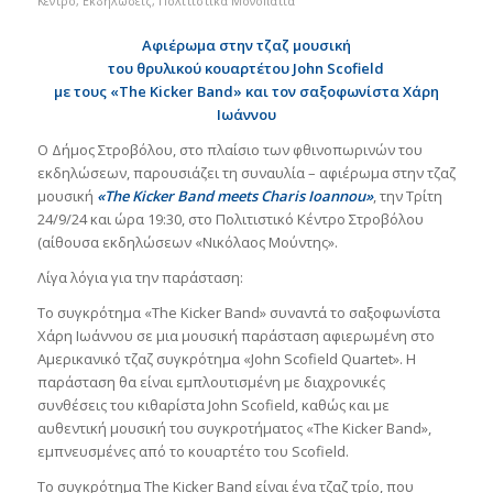
Κέντρο
,
Εκδηλώσεις
,
Πολιτιστικά Μονοπάτια
Αφιέρωμα στην τζαζ μουσική
του θρυλικού κουαρτέτου
John
Scofield
με τους «Τ
he
Kicker
Band
» και τον σαξοφωνίστα Χάρη
Ιωάννου
Ο Δήμος Στροβόλου, στο πλαίσιο των φθινοπωρινών του
εκδηλώσεων, παρουσιάζει τη συναυλία – αφιέρωμα στην τζαζ
μουσική
«
The
Kicker
Band
meets
Charis
Ioannou
»
, την Τρίτη
24/9/24 και ώρα 19:30, στο Πολιτιστικό Κέντρο Στροβόλου
(αίθουσα εκδηλώσεων «Νικόλαος Μούντης».
Λίγα λόγια για την παράσταση:
Το συγκρότημα «The Kicker Band» συναντά το σαξοφωνίστα
Χάρη Ιωάννου σε μια μουσική παράσταση αφιερωμένη στο
Αμερικανικό τζαζ συγκρότημα «John Scofield Quartet». Η
παράσταση θα είναι εμπλουτισμένη με διαχρονικές
συνθέσεις του κιθαρίστα John Scofield, καθώς και με
αυθεντική μουσική του συγκροτήματος «The Kicker Band»,
εμπνευσμένες από το κουαρτέτο του Scofield.
Το συγκρότημα The Kicker Band είναι ένα τζαζ τρίο, που