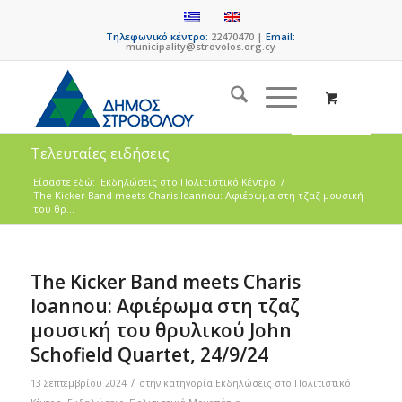
Τηλεφωνικό κέντρο:
22470470 |
Email:
municipality@strovolos.org.cy
Τελευταίες ειδήσεις
Είσαστε εδώ:
Eκδηλώσεις στο Πολιτιστικό Κέντρο
/
The Kicker Band meets Charis Ioannou: Αφιέρωμα στη τζαζ μουσική
του θρ...
The Kicker Band meets Charis
Ioannou: Αφιέρωμα στη τζαζ
μουσική του θρυλικού John
Schofield Quartet, 24/9/24
/
13 Σεπτεμβρίου 2024
στην κατηγορία
Eκδηλώσεις στο Πολιτιστικό