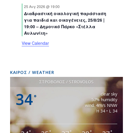
s
e
s
e
s
e
s
e
s
e
s
e
s
e
t
t
t
t
t
t
t
25 Αυγ 2026 @ 19:00
n
n
n
n
n
n
n
s
s
s
s
s
s
Διαδραστική οικολογική παράσταση
t
t
t
t
t
t
t
για παιδιά και οικογένειες, 25/8/26 |
s
s
s
s
s
s
s
19:00 – Δημοτικό Πάρκο «Στέλλα
Αυλωνίτη»
View Calendar
ΚΑΙΡΟΣ / WEATHER
ΣΤΡΟΒΟΛΟΣ / STROVOLOS
34
clear sky
°
57% humidity
wind: 4m/s NNW
H 34 • L 34
°
°
°
°
°