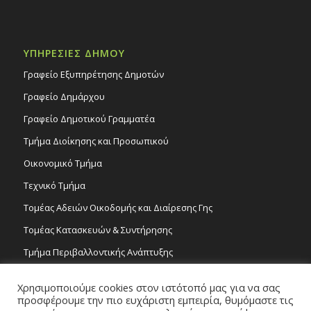
ΥΠΗΡΕΣΙΕΣ ΔΗΜΟΥ
Γραφείο Εξυπηρέτησης Δημοτών
Γραφείο Δημάρχου
Γραφείο Δημοτικού Γραμματέα
Τμήμα Διοίκησης και Προσωπικού
Οικονομικό Τμήμα
Τεχνικό Τμήμα
Τομέας Αδειών Οικοδομής και Διαίρεσης Γης
Τομέας Κατασκευών & Συντήρησης
Τμήμα Περιβαλλοντικής Ανάπτυξης
Tμήμα Δημόσιας Υγείας και Καθαριότητας
Χρησιμοποιούμε cookies στον ιστότοπό μας για να σας
Τομέας Γραμμάτων και Τεχνών
προσφέρουμε την πιο ευχάριστη εμπειρία, θυμόμαστε τις