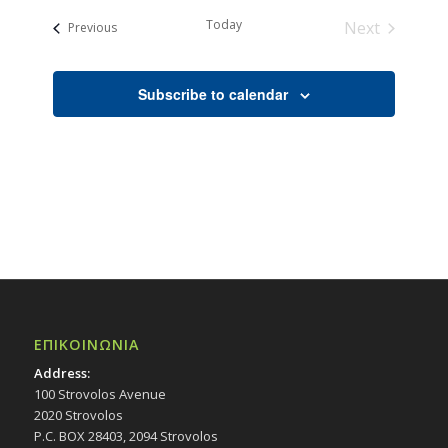
date.
Today
Next
Events
Previous
Events
Subscribe to calendar
ΕΠΙΚΟΙΝΩΝΙΑ
Address:
100 Strovolos Avenue
2020 Strovolos
P.C. BOX 28403, 2094 Strovolos