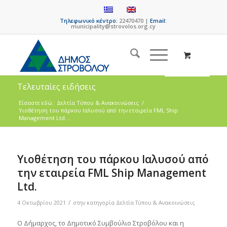
Τηλεφωνικό κέντρο:
22470470 |
Email:
municipality@strovolos.org.cy
Τελευταίες ειδήσεις
Είσαστε εδώ:
Δελτία Τύπου & Ανακοινώσεις
/
Υιοθέτηση του πάρκου Ιαλυσού από την εταιρεία FML Ship
Management Ltd....
Υιοθέτηση του πάρκου Ιαλυσού από
την εταιρεία FML Ship Management
Ltd.
/
4 Οκτωβρίου 2021
στην κατηγορία
Δελτία Τύπου & Ανακοινώσεις
Ο Δήμαρχος, το Δημοτικό Συμβούλιο Στροβόλου και η