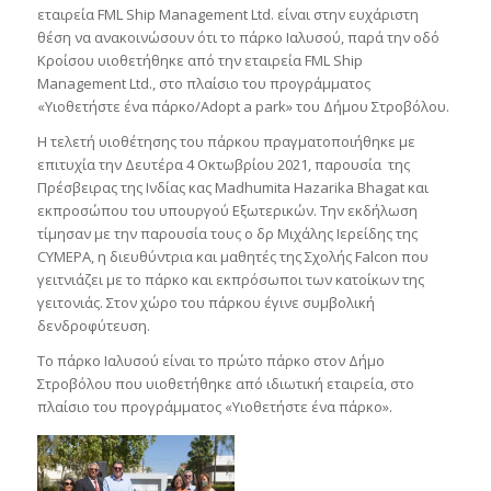
εταιρεία FML Ship Management Ltd. είναι στην ευχάριστη
θέση να ανακοινώσουν ότι το πάρκο Ιαλυσού, παρά την οδό
Κροίσου υιοθετήθηκε από την εταιρεία FML Ship
Management Ltd., στο πλαίσιο του προγράμματος
«Υιοθετήστε ένα πάρκο/Adopt a park» του Δήμου Στροβόλου.
Η τελετή υιοθέτησης του πάρκου πραγματοποιήθηκε με
επιτυχία την Δευτέρα 4 Οκτωβρίου 2021, παρουσία της
Πρέσβειρας της Ινδίας κας Madhumita Hazarika Bhagat και
εκπροσώπου του υπουργού Εξωτερικών. Την εκδήλωση
τίμησαν με την παρουσία τους ο δρ Μιχάλης Ιερείδης της
CYMEPA, η διευθύντρια και μαθητές της Σχολής Falcon που
γειτνιάζει με το πάρκο και εκπρόσωποι των κατοίκων της
γειτονιάς. Στον χώρο του πάρκου έγινε συμβολική
δενδροφύτευση.
Το πάρκο Ιαλυσού είναι το πρώτο πάρκο στον Δήμο
Στροβόλου που υιοθετήθηκε από ιδιωτική εταιρεία, στο
πλαίσιο του προγράμματος «Yιοθετήστε ένα πάρκο».