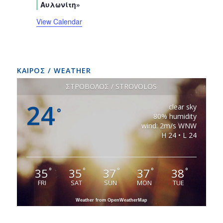
Αυλωνίτη»
View Calendar
ΚΑΙΡΟΣ / WEATHER
ΣΤΡΟΒΟΛΟΣ / STROVOLOS
24
clear sky
°
80% humidity
wind: 2m/s WNW
H 24 • L 24
35
35
37
37
38
°
°
°
°
°
FRI
SAT
SUN
MON
TUE
Weather from OpenWeatherMap