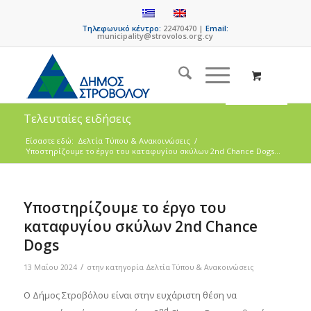
Τηλεφωνικό κέντρο:
22470470 |
Email:
municipality@strovolos.org.cy
Τελευταίες ειδήσεις
Είσαστε εδώ:
Δελτία Τύπου & Ανακοινώσεις
/
Υποστηρίζουμε το έργο του καταφυγίου σκύλων 2nd Chance Dogs...
Υποστηρίζουμε το έργο του
καταφυγίου σκύλων 2nd Chance
Dogs
/
13 Μαΐου 2024
στην κατηγορία
Δελτία Τύπου & Ανακοινώσεις
Ο Δήμος Στροβόλου είναι στην ευχάριστη θέση να
nd