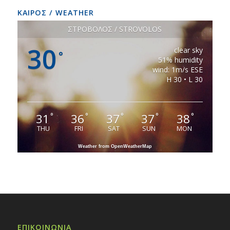
ΚΑΙΡΟΣ / WEATHER
ΣΤΡΟΒΟΛΟΣ / STROVOLOS
30
clear sky
°
51% humidity
wind: 1m/s ESE
H 30 • L 30
31
36
37
37
38
°
°
°
°
°
THU
FRI
SAT
SUN
MON
Weather from OpenWeatherMap
ΕΠΙΚΟΙΝΩΝΙΑ