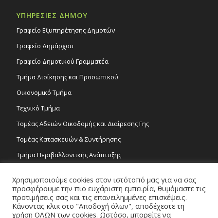
ΥΠΗΡΕΣΙΕΣ ΔΗΜΟΥ
Γραφείο Εξυπηρέτησης Δημοτών
Γραφείο Δημάρχου
Γραφείο Δημοτικού Γραμματέα
Τμήμα Διοίκησης και Προσωπικού
Οικονομικό Τμήμα
Τεχνικό Τμήμα
Τομέας Αδειών Οικοδομής και Διαίρεσης Γης
Τομέας Κατασκευών & Συντήρησης
Τμήμα Περιβαλλοντικής Ανάπτυξης
Tμήμα Δημόσιας Υγείας και Καθαριότητας
Χρησιμοποιούμε cookies στον ιστότοπό μας για να σας
Τομέας Γραμμάτων και Τεχνών
προσφέρουμε την πιο ευχάριστη εμπειρία, θυμόμαστε τις
προτιμήσεις σας και τις επανειλημμένες επισκέψεις.
Τροχονομία
Κάνοντας κλικ στο "Αποδοχή όλων", αποδέχεστε τη
χρήση ΟΛΩΝ των cookies. Ωστόσο, μπορείτε να