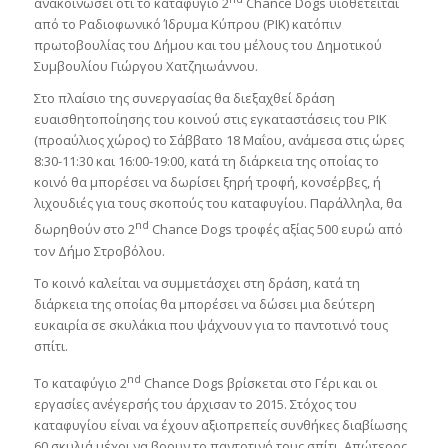
ανακοινώσει ότι το καταφύγιο 2
Chance Dogs υιοθετείται
από το Ραδιοφωνικό Ίδρυμα Κύπρου (ΡΙΚ) κατόπιν
πρωτοβουλίας του Δήμου και του μέλους του Δημοτικού
Συμβουλίου Γιώργου Χατζηιωάννου.
Στο πλαίσιο της συνεργασίας θα διεξαχθεί δράση
ευαισθητοποίησης του κοινού στις εγκαταστάσεις του ΡΙΚ
(προαύλιος χώρος) το Σάββατο 18 Μαΐου, ανάμεσα στις ώρες
8:30-11:30 και 16:00-19:00, κατά τη διάρκεια της οποίας το
κοινό θα μπορέσει να δωρίσει ξηρή τροφή, κονσέρβες, ή
λιχουδιές για τους σκοπούς του καταφυγίου. Παράλληλα, θα
nd
δωρηθούν στο 2
Chance Dogs τροφές αξίας 500 ευρώ από
τον Δήμο Στροβόλου.
Το κοινό καλείται να συμμετάσχει στη δράση, κατά τη
διάρκεια της οποίας θα μπορέσει να δώσει μια δεύτερη
ευκαιρία σε σκυλάκια που ψάχνουν για το παντοτινό τους
σπίτι.
nd
Το καταφύγιο 2
Chance Dogs βρίσκεται στο Γέρι και οι
εργασίες ανέγερσής του άρχισαν το 2015. Στόχος του
καταφυγίου είναι να έχουν αξιοπρεπείς συνθήκες διαβίωσης
60 σκυλιά μέχρι να βρουν το παντοτινό τους σπίτι. Απώτερος