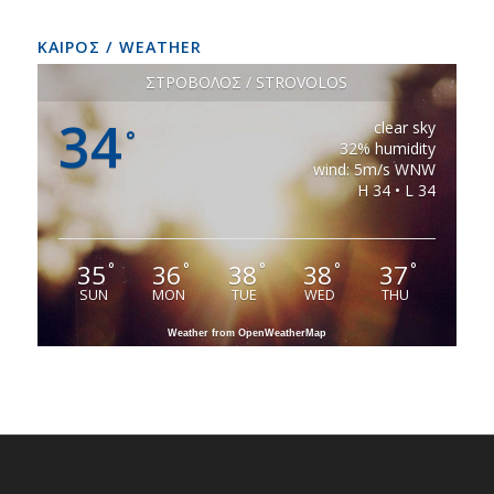
ΚΑΙΡΟΣ / WEATHER
ΣΤΡΟΒΟΛΟΣ / STROVOLOS
34
clear sky
°
32% humidity
wind: 5m/s WNW
H 34 • L 34
35
36
38
38
37
°
°
°
°
°
SUN
MON
TUE
WED
THU
Weather from OpenWeatherMap