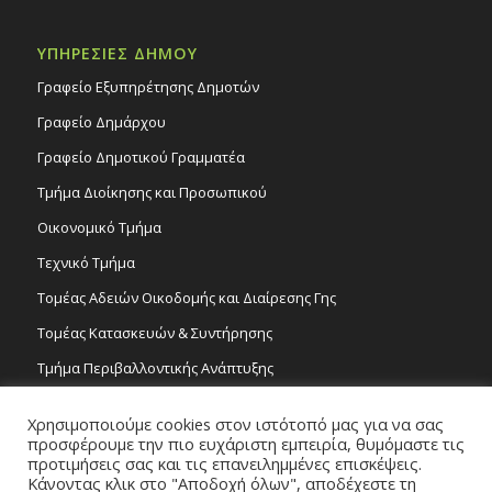
ΥΠΗΡΕΣΙΕΣ ΔΗΜΟΥ
Γραφείο Εξυπηρέτησης Δημοτών
Γραφείο Δημάρχου
Γραφείο Δημοτικού Γραμματέα
Τμήμα Διοίκησης και Προσωπικού
Οικονομικό Τμήμα
Τεχνικό Τμήμα
Τομέας Αδειών Οικοδομής και Διαίρεσης Γης
Τομέας Κατασκευών & Συντήρησης
Τμήμα Περιβαλλοντικής Ανάπτυξης
Tμήμα Δημόσιας Υγείας και Καθαριότητας
Χρησιμοποιούμε cookies στον ιστότοπό μας για να σας
Τομέας Γραμμάτων και Τεχνών
προσφέρουμε την πιο ευχάριστη εμπειρία, θυμόμαστε τις
προτιμήσεις σας και τις επανειλημμένες επισκέψεις.
Τροχονομία
Κάνοντας κλικ στο "Αποδοχή όλων", αποδέχεστε τη