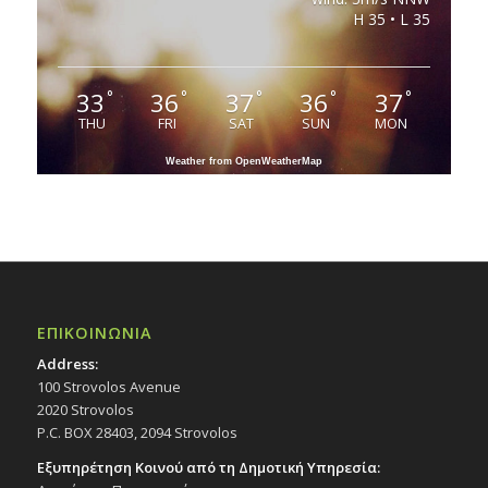
H 35 • L 35
33
36
37
36
37
°
°
°
°
°
THU
FRI
SAT
SUN
MON
Weather from OpenWeatherMap
ΕΠΙΚΟΙΝΩΝΙΑ
Address:
100 Strovolos Avenue
2020 Strovolos
P.C. BOX 28403, 2094 Strovolos
Εξυπηρέτηση Κοινού από τη Δημοτική Υπηρεσία: