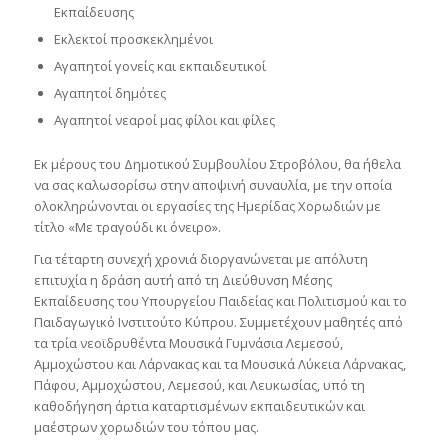
Εκπαίδευσης
Εκλεκτοί προσκεκλημένοι
Αγαπητοί γονείς και εκπαιδευτικοί
Αγαπητοί δημότες
Αγαπητοί νεαροί μας φίλοι και φίλες
Εκ μέρους του Δημοτικού Συμβουλίου Στροβόλου, θα ήθελα
να σας καλωσορίσω στην αποψινή συναυλία, με την οποία
ολοκληρώνονται οι εργασίες της Ημερίδας Χορωδιών με
τίτλο «Με τραγούδι κι όνειρο».
Για τέταρτη συνεχή χρονιά διοργανώνεται με απόλυτη
επιτυχία η δράση αυτή από τη Διεύθυνση Μέσης
Εκπαίδευσης του Υπουργείου Παιδείας και Πολιτισμού και το
Παιδαγωγικό Ινστιτούτο Κύπρου. Συμμετέχουν μαθητές από
τα τρία νεοϊδρυθέντα Μουσικά Γυμνάσια Λεμεσού,
Αμμοχώστου και Λάρνακας και τα Μουσικά Λύκεια Λάρνακας,
Πάφου, Αμμοχώστου, Λεμεσού, και Λευκωσίας, υπό τη
καθοδήγηση άρτια καταρτισμένων εκπαιδευτικών και
μαέστρων χορωδιών του τόπου μας.