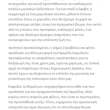
συνεργασία, την κοινή προσπάθεια και την καλλιέργεια
πολλών μουσικών δεξιοτήτων. Για ένα παιδί ή έφηβο, η
συμμετοχή σε ένα χορωδιακό σύνολο, μάλιστα τέτοιου
επιπέδου όπως οι χορωδίες που θα έχουμε τη χαρά να
απολαύσουμε απόψε, είναι ένα πραγματικό βίωμα, που εκτός
από τις γνώσεις που προσφέρει, καλλιεργεί φιλίες, ενώ
αφήνει και ιδιαίτερα όμορφες αναμνήσεις που τον
συντροφεύουν για την υπόλοιπη ζωή του.
Αγαπητοί προσκεκλημένοι, ο Δήμος Στροβόλου και φέτος
αγκάλιασε για άλλη μια φορά την Ημερίδα Χορωδιών,
προσφέροντας τις απαραίτητες εγκαταστάσεις για τη
διεξαγωγή της. Είναι χρέος μας, τιμή και χαρά μας, ως τοπική
αρχή να στηρίζουμε τέτοιες δημιουργικές δράσεις, που
σκοπό έχουν να εξυψώσουν το επίπεδο της μουσικής και
γενικότερα της πολιτισμού στον τόπο μας.
Εκφράζω τα θερμά μου συγχαρητήρια στον κάθε ένα που
εργάστηκε για την πραγματοποίηση της Ημερίδας, αλλά
κυρίως στους νεαρούς μας φίλους, που είναι οι πρωτεργάτες
της προσπάθειάς αυτής. Τέλος, ευχαριστώ την οργανωτική
επιτροπή και είμαι σίγουρος ότι το αποτέλεσμα θα μας