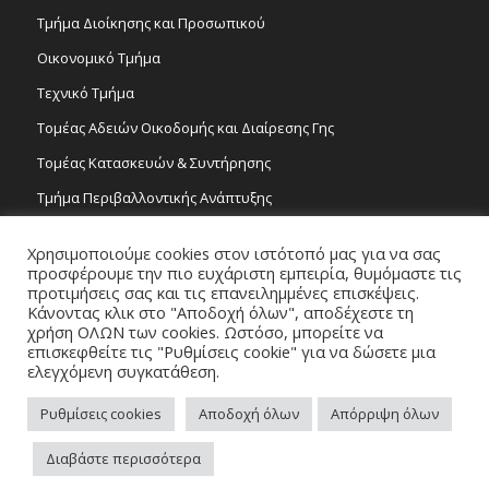
Τμήμα Διοίκησης και Προσωπικού
Οικονομικό Τμήμα
Τεχνικό Τμήμα
Τομέας Αδειών Οικοδομής και Διαίρεσης Γης
Τομέας Κατασκευών & Συντήρησης
Τμήμα Περιβαλλοντικής Ανάπτυξης
Tμήμα Δημόσιας Υγείας και Καθαριότητας
Χρησιμοποιούμε cookies στον ιστότοπό μας για να σας
Τομέας Γραμμάτων και Τεχνών
προσφέρουμε την πιο ευχάριστη εμπειρία, θυμόμαστε τις
προτιμήσεις σας και τις επανειλημμένες επισκέψεις.
Τροχονομία
Κάνοντας κλικ στο "Αποδοχή όλων", αποδέχεστε τη
χρήση ΟΛΩΝ των cookies. Ωστόσο, μπορείτε να
επισκεφθείτε τις "Ρυθμίσεις cookie" για να δώσετε μια
ελεγχόμενη συγκατάθεση.
Ρυθμίσεις cookies
Αποδοχή όλων
Απόρριψη όλων
Copyright 2026 © Δήμος Στροβόλου, All Rights Reserved. / Powered by
Διαβάστε περισσότερα
NETinfo Plc
Πλοηγός