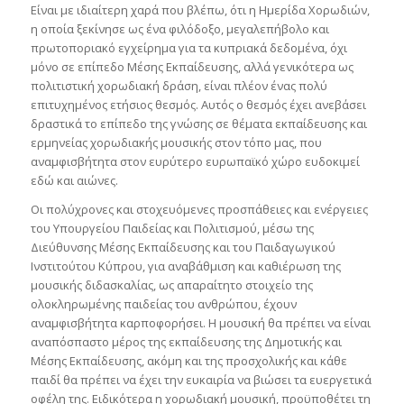
Είναι με ιδιαίτερη χαρά που βλέπω, ότι η Ημερίδα Χορωδιών,
η οποία ξεκίνησε ως ένα φιλόδοξο, μεγαλεπήβολο και
πρωτοποριακό εγχείρημα για τα κυπριακά δεδομένα, όχι
μόνο σε επίπεδο Μέσης Εκπαίδευσης, αλλά γενικότερα ως
πολιτιστική χορωδιακή δράση, είναι πλέον ένας πολύ
επιτυχημένος ετήσιος θεσμός. Αυτός ο θεσμός έχει ανεβάσει
δραστικά το επίπεδο της γνώσης σε θέματα εκπαίδευσης και
ερμηνείας χορωδιακής μουσικής στον τόπο μας, που
αναμφισβήτητα στον ευρύτερο ευρωπαϊκό χώρο ευδοκιμεί
εδώ και αιώνες.
Οι πολύχρονες και στοχευόμενες προσπάθειες και ενέργειες
του Υπουργείου Παιδείας και Πολιτισμού, μέσω της
Διεύθυνσης Μέσης Εκπαίδευσης και του Παιδαγωγικού
Ινστιτούτου Κύπρου, για αναβάθμιση και καθιέρωση της
μουσικής διδασκαλίας, ως απαραίτητο στοιχείο της
ολοκληρωμένης παιδείας του ανθρώπου, έχουν
αναμφισβήτητα καρποφορήσει. Η μουσική θα πρέπει να είναι
αναπόσπαστο μέρος της εκπαίδευσης της Δημοτικής και
Μέσης Εκπαίδευσης, ακόμη και της προσχολικής και κάθε
παιδί θα πρέπει να έχει την ευκαιρία να βιώσει τα ευεργετικά
οφέλη της. Ειδικότερα η χορωδιακή μουσική, προϋποθέτει τη