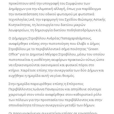
προκύπτουν από την υπογραφή του Συμφώνου των
Δημάρχων για την κλιματική αλλαγή, όπως για παράδειγμα
την αντικατάσταση του οδικού φωτισμού με φωτιστικά
τεχνολογίας Led, την εφαρμογή του Σχεδίου Βιώσιμης Αστικής
Κινητικότητας, τη λειτουργία του δικτύου μικρών
λεωφορείων, τη δημιουργία δικτύου ποδηλατοδρόμων κ.ά.
Ο Δήμαρχος Στροβόλου Ανδρέας Παπαχαραλάμπους,
αναφέρθηκε επίσης στην πιστοποίηση που έλαβε ο Δήμος
Στροβόλου με το περιβαλλοντικό σήμα ποιότητας “Green
Office” για το Δημοτικό Μέγαρο Στροβόλου, μέσω του οποίου
πιστοποιείται η υιοθέτηση αειφόρων πρακτικών ούτως ώστε
να εξοικονομούνται οικονομικοί και φυσικοί πόροι στο
κτήριο. Χαιρέτισε επίσης την συνεργασία των δύο Δήμων και
ευχήθηκε η ημερίδα αυτή να γίνει θεσμός.
Στην ημερίδα παρευρέθηκε επίσης η Επίτροπος
Περιβάλλοντος Ιωάννα Παναγιώτου και απηύθυνε σύντομο
χαιρετισμό στον οποίο αναφέρθηκε στον καθοριστικό ρόλο
των πόλεων για την προστασία του περιβάλλοντος και στην
σπουδαιότητα τέτοιων συνεργειών μεταξύ των δήμων.
Οι παρευρισκόμενοι συμμετείχαν επίσης σε εργαστήρια-