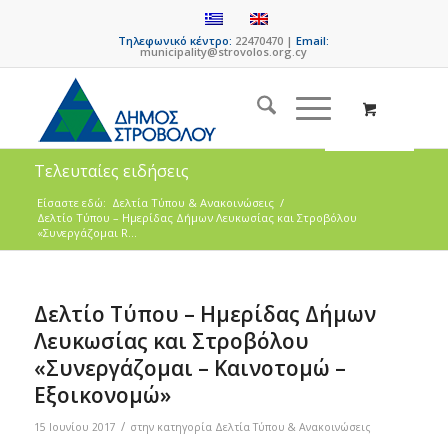
Τηλεφωνικό κέντρο:
22470470 |
Email:
municipality@strovolos.org.cy
Τελευταίες ειδήσεις
Είσαστε εδώ:
Δελτία Τύπου & Ανακοινώσεις
/
Δελτίο Τύπου – Ημερίδας Δήμων Λευκωσίας και Στροβόλου
«Συνεργάζομαι R...
Δελτίο Τύπου – Ημερίδας Δήμων
Λευκωσίας και Στροβόλου
«Συνεργάζομαι – Καινοτομώ –
Εξοικονομώ»
/
15 Ιουνίου 2017
στην κατηγορία
Δελτία Τύπου & Ανακοινώσεις