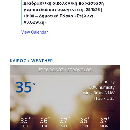
s
s
s
s
s
s
Διαδραστική οικολογική παράσταση
t
t
t
t
t
t
t
για παιδιά και οικογένειες, 25/8/26 |
s
s
s
s
s
s
s
19:00 – Δημοτικό Πάρκο «Στέλλα
Αυλωνίτη»
View Calendar
ΚΑΙΡΟΣ / WEATHER
ΣΤΡΟΒΟΛΟΣ / STROVOLOS
35
clear sky
°
53% humidity
wind: 3m/s NNW
H 35 • L 35
33
36
37
36
37
°
°
°
°
°
THU
FRI
SAT
SUN
MON