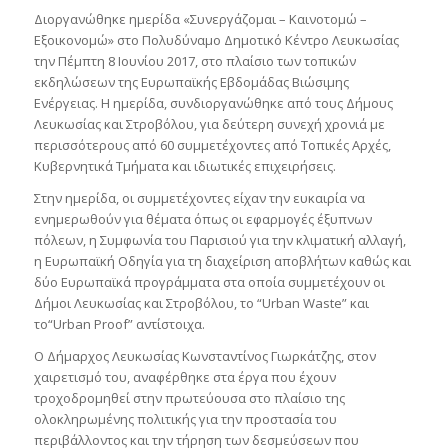
Διοργανώθηκε ημερίδα «Συνεργάζομαι – Καινοτομώ –
Εξοικονομώ» στο Πολυδύναμο Δημοτικό Κέντρο Λευκωσίας
την Πέμπτη 8 Ιουνίου 2017, στο πλαίσιο των τοπικών
εκδηλώσεων της Ευρωπαϊκής Εβδομάδας Βιώσιμης
Ενέργειας. Η ημερίδα, συνδιοργανώθηκε από τους Δήμους
Λευκωσίας και Στροβόλου, για δεύτερη συνεχή χρονιά με
περισσότερους από 60 συμμετέχοντες από Τοπικές Αρχές,
Κυβερνητικά Τμήματα και ιδιωτικές επιχειρήσεις.
Στην ημερίδα, οι συμμετέχοντες είχαν την ευκαιρία να
ενημερωθούν για θέματα όπως οι εφαρμογές έξυπνων
πόλεων, η Συμφωνία του Παρισιού για την κλιματική αλλαγή,
η Ευρωπαϊκή Οδηγία για τη διαχείριση αποβλήτων καθώς και
δύο Ευρωπαϊκά προγράμματα στα οποία συμμετέχουν οι
Δήμοι Λευκωσίας και Στροβόλου, το “Urban Waste” και
το“Urban Proof” αντίστοιχα.
Ο Δήμαρχος Λευκωσίας Κωνσταντίνος Γιωρκάτζης, στον
χαιρετισμό του, αναφέρθηκε στα έργα που έχουν
τροχοδρομηθεί στην πρωτεύουσα στο πλαίσιο της
ολοκληρωμένης πολιτικής για την προστασία του
περιβάλλοντος και την τήρηση των δεσμεύσεων που